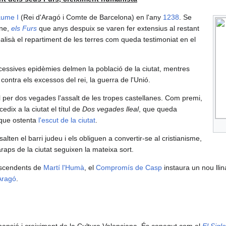
aume I
(Rei d'Aragó i Comte de Barcelona) en l'any
1238
. Se
gne,
els Furs
que anys despuix se varen fer extensius al restant
ealisà el repartiment de les terres com queda testimoniat en el
cessives epidèmies delmen la població de la ciutat, mentres
contra els excessos del rei, la guerra de l'Unió.
l per dos vegades l'assalt de les tropes castellanes. Com premi,
edix a la ciutat el títul de
Dos vegades lleal
, que queda
 que ostenta
l'escut de la ciutat
.
salten el barri judeu i els obliguen a convertir-se al cristianisme,
 àraps de la ciutat seguixen la mateixa sort.
escendents de
Martí l'Humà
, el
Compromís de Casp
instaura un nou llin
Aragó
.
ansió i creiximent de la Cultura Valenciana. És conegut com el
El Sigl