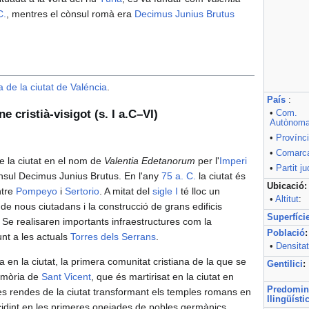
C.
, mentres el cònsul romà era
Decimus Junius Brutus
a de la ciutat de Valéncia
.
País
:
e cristià-visigot (s. I a.C–VI)
•
Com.
Autònom
•
Provínc
•
Comarc
e la ciutat en el nom de
Valentia Edetanorum
per l'
Imperi
•
Partit ju
ònsul Decimus Junius Brutus. En l'any
75 a. C.
la ciutat és
Ubicació:
ntre
Pompeyo
i
Sertorio
. A mitat del
sigle I
té lloc un
•
Altitut
:
 de nous ciutadans i la construcció de grans edificis
Superfíci
c. Se realisaren importants infraestructures com la
Població
:
junt a les actuals
Torres dels Serrans
.
•
Densitat
en la ciutat, la primera comunitat cristiana de la que se
Gentilici
:
memòria de
Sant Vicent
, que és martirisat en la ciutat en
Predomin
les rendes de la ciutat transformant els temples romans en
llingüísti
oincidint en les primeres onejades de pobles germànics.