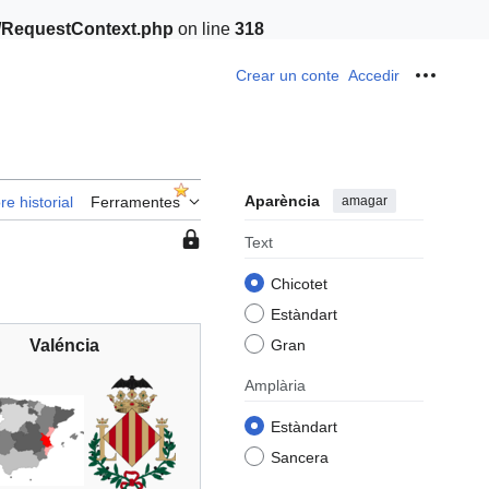
t/RequestContext.php
on line
318
Crear un conte
Accedir
Ferrame
Aparència
amagar
re historial
Ferramentes
Esta
Text
pàgina
Chicotet
està
protegida
Estàndart
per
Valéncia
Gran
la
qual
Amplària
cosa
Estàndart
només
els
Sancera
usuaris