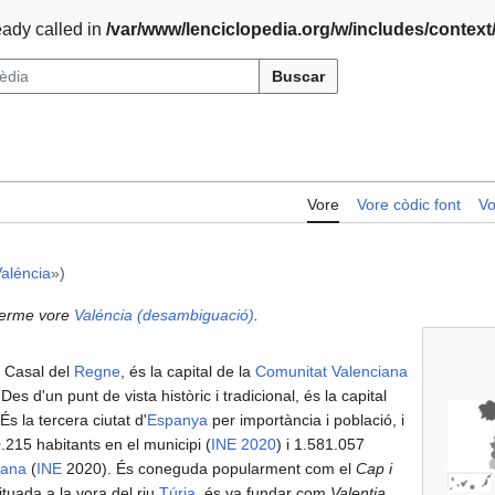
ady called in
/var/www/lenciclopedia.org/w/includes/contex
Buscar
Vore
Vore còdic font
Vo
Valéncia
»)
 terme vore
Valéncia (desambiguació)
.
 Casal del
Regne
, és la capital de la
Comunitat Valenciana
 Des d'un punt de vista històric i tradicional, és la capital
 la tercera ciutat d'
Espanya
per importància i població, i
.215 habitants en el municipi (
INE
2020
) i 1.581.057
tana
(
INE
2020). És coneguda popularment com el
Cap i
ituada a la vora del riu
Túria
, és va fundar com
Valentia