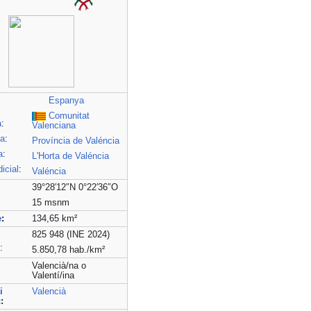
en
el
permís
"autoconfirmed"
poden
editar-
Espanya
la.
Comunitat
a
:
Valenciana
ia
:
Província de Valéncia
a
:
L'Horta de Valéncia
dicial
:
Valéncia
39°28′12″N 0°22′36″O
15 msnm
e
:
134,65 km²
825 948 (INE 2024)
:
5.850,78 hab./km²
Valencià/na o
Valentí/ina
i
Valencià
c
: