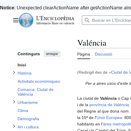
Notice
: Unexpected clearActionName after getActionName alre
Anar
al
Menú principal
contingut
Alternar subsecció Història
Valéncia
Continguts
amagar
Pàgina
Discussió
Alternar subsecció Urbanisme
Inici
(Redirigit des de «
Ciutat de 
Història
Alternar subsecció Persones rellevants de la ciutat
Activitats econòmiques
Per a atres usos d'este
Alternar subsecció Art i cultura
Alternar subsecció Ciutats agermanades
Alternar subsecció Oci en la ciutat
Comarca: Ciutat de
Valéncia
La ciutat de
Valéncia
o Cap i
Urbanisme
i de la
província de Valéncia
.
Clima
del Regne al que dona nom. És
la 15ª de l'
Unió Europea
: 800
Demografia
habitants en l'
àrea metropoli
Art i cultura
Casal
i la
Capital del Túria
. S