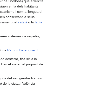
mir de Cordoba) que eixercita
viuen en la dels habitants
istianisme i com a llengua el
ien conservant la seua
larament del
català
o la
fabla
creen sistemes de regadiu,
elona
Ramon Berenguer II
.
de desterro, fica siti a la
 Barcelona en el propòsit de
'ajuda del seu gendre Ramon
 de la ciutat i Valéncia