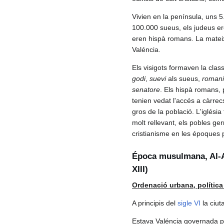
Vivien en la península, uns 5
100.000 sueus, els judeus er
eren hispà romans. La mateix
Valéncia.
Els visigots formaven la class
godi
,
suevi
als sueus,
romani
senatore
. Els hispà romans, 
tenien vedat l'accés a càrrecs
gros de la població. L'iglésia
molt rellevant, els pobles ge
cristianisme en les époques 
Época musulmana, Al-An
XIII)
Ordenació urbana, política i
A principis del
sigle VI
la ciut
Estava Valéncia governada 