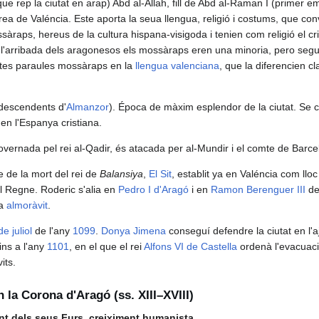
e rep la ciutat en arap) Abd al-Allah, fill de Abd al-Raman I (primer e
a de Valéncia. Este aporta la seua llengua, religió i costums, que con
ssàraps, hereus de la cultura hispana-visigoda i tenien com religió el cr
l'arribada dels aragonesos els mossàraps eren una minoria, pero segu
oltes paraules mossàraps en la
llengua valenciana
, que la diferencien c
(descendents d'
Almanzor
). Época de màxim esplendor de la ciutat. Se 
en l'Espanya cristiana.
vernada pel rei al-Qadir, és atacada per al-Mundir i el comte de Barc
 de la mort del rei de
Balansiya
,
El Sit
, establit ya en Valéncia com lloc 
el Regne. Roderic s'alia en
Pedro I d'Aragó
i en
Ramon Berenguer III
de
ta
almoràvit
.
e juliol
de l'any
1099
.
Donya Jimena
conseguí defendre la ciutat en l
ins a l'any
1101
, en el que el rei
Alfons VI de Castella
ordenà l'evacuació
its.
 la Corona d'Aragó (ss. XIII–XVIII)
nt dels seus Furs, creiximent humanista