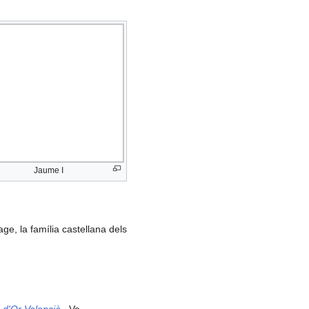
Jaume I
age, la família castellana dels
e d'Or Valencià
. Ve