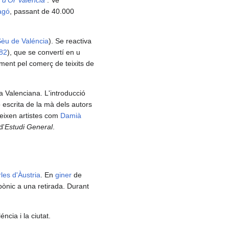
agó
, passant de 40.000
èu de Valéncia
). Se reactiva
82
), que se convertí en u
lment pel comerç de teixits de
 Valenciana. L'introducció
ó escrita de la mà dels autors
reixen artistes com
Damià
d'
Estudi General
.
les d'Àustria
. En
giner
de
rbònic a una retirada. Durant
éncia i la ciutat.