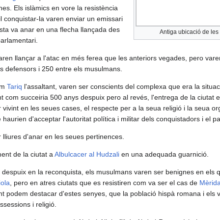
es. Els islàmics en vore la resistència
cil conquistar-la varen enviar un emissari
osta va anar en una flecha llançada des
Antiga ubicació de les
parlamentari.
varen llançar a l'atac en més ferea que les anteriors vegades, pero var
ls defensors i 250 entre els musulmans.
com
Tariq
l'assaltant, varen ser conscients del complexa que era la situac
nt com succeiria 500 anys despuix pero al revés, l'entrega de la ciutat 
ivint en les seues cases, el respecte per a la seua religió i la seua org
 haurien d'acceptar l'autoritat política i militar dels conquistadors i el 
 lliures d'anar en les seues pertinences.
ent de la ciutat a
Albulcacer al Hudzali
en una adequada guarnició.
 despuix en la reconquista, els musulmans varen ser benignes en els 
iola
, pero en atres ciutats que es resistiren com va ser el cas de
Mèrid
 podem destacar d'estes senyes, que la població hispà romana i els vis
sessions i religió.