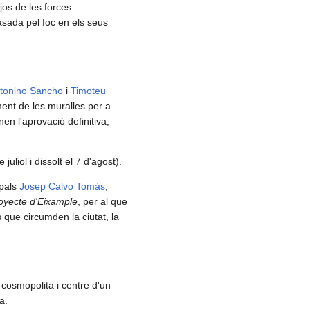
jos de les forces
rasada pel foc en els seus
tonino Sancho
i
Timoteu
ent de les muralles per a
en l'aprovació definitiva,
juliol i dissolt el 7 d'agost).
ipals
Josep Calvo Tomàs
,
royecte d'Eixample
, per al que
 que circumden la ciutat, la
t cosmopolita i centre d'un
a.