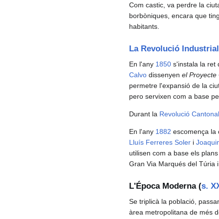
Com castic, va perdre la ciuta
borbòniques, encara que ting
habitants.
La Revolució Industrial
En l'any
1850
s'instala la ret
Calvo
dissenyen
el Proyecte 
permetre l'expansió de la ci
pero servixen com a base per 
Durant la
Revolució Cantona
En l'any
1882
escomença la di
Lluís Ferreres Soler
i
Joaqui
utilisen com a base els plans
Gran Via Marqués del Túria i 
L'Época Moderna (
s. X
Se triplicà la població, pas
àrea metropolitana de més de