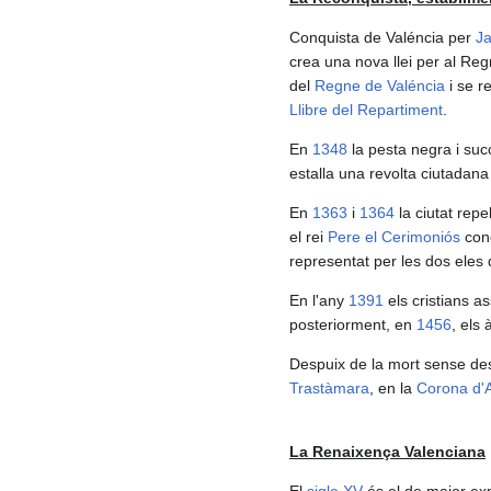
Conquista de Valéncia per
J
crea una nova llei per al Re
del
Regne de Valéncia
i se r
Llibre del Repartiment
.
En
1348
la pesta negra i suc
estalla una revolta ciutadana 
En
1363
i
1364
la ciutat repe
el rei
Pere el Cerimoniós
conc
representat per les dos eles
En l'any
1391
els cristians as
posteriorment, en
1456
, els
Despuix de la mort sense d
Trastàmara
, en la
Corona d'
La Renaixença Valenciana
El
sigle XV
és el de major exp