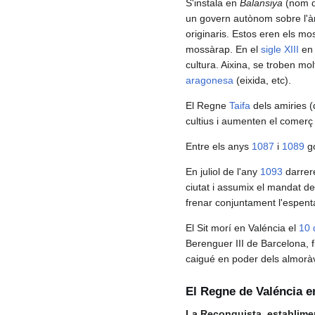
S'instala en
Balansiya
(nom qu
un govern autònom sobre l'àre
originaris. Estos eren els mo
mossàrap. En el
sigle XIII
en 
cultura. Aixina, se troben m
aragonesa
(eixida, etc).
El Regne
Taifa
dels amiries 
cultius i aumenten el comerç 
Entre els anys
1087
i
1089
go
En juliol de l'any
1093
darrere
ciutat i assumix el mandat d
frenar conjuntament l'espen
El Sit morí en Valéncia el
10 d
Berenguer III de Barcelona, f
caigué en poder dels almoràv
El Regne de Valéncia en
La Reconquista, establime