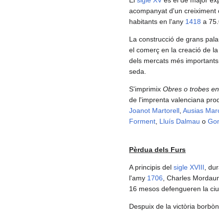
acompanyat d'un creiximent d
habitants en l'any
1418
a 75
La construcció de grans pala
el comerç en la creació de l
dels mercats més importants
seda.
S'imprimix
Obres o trobes en
de l'imprenta valenciana prod
Joanot Martorell
,
Ausias Mar
Forment
,
Lluís Dalmau
o
Gon
Pèrdua dels Furs
A principis del
sigle XVIII
, du
l'amy
1706
, Charles Mordaunt
16 mesos defengueren la ciut
Despuix de la victòria borbòn