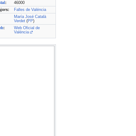
tal
:
46000
jors:
Falles de Valéncia
María José Català
Verdet
(
PP
)
eb
:
Web Oficial de
Valéncia