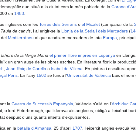
emogràfic que situà a la ciutat com la més poblada de la
Corona d'Ar
.000 en
1483
.
us i iglésies com les
Torres dels Serrans
o
el Micalet
(campanar de la
S
a
Taula de canvis
, i al erigir-se la
Llonja de la Seda i dels Mercaders
(
14
 del
Mediterràneu
al que acodixen mercaders de tota
Europa
, principa
 lahors de la Verge Maria
el primer llibre imprés en Espanya
en Llengua
uïx un gran auge de les obres escrites. En lliteratura florix la producci
ch
,
Joan Roiç de Corella
o
Isabel de Villena
. En pintura i escultura apa
çal Peris
. En l'any
1502
se funda l'
Universitat de Valéncia
baix el nom 
rant la
Guerra de Successió Espanyola
, Valéncia s'alià en l'
Archiduc Car
, o lord Peterborough, qui liderava als anglesos, obligà a l'eixèrcit bo
at despuix d'uns quants intents d'expulsar-los.
ica en la
batalla d'Almansa
, 25 d'abril
1707
, l'eixercit anglés evacuà Val