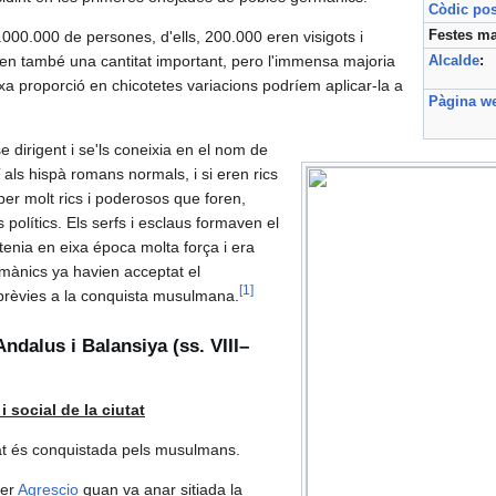
Còdic pos
.000.000 de persones, d'ells, 200.000 eren visigots i
Festes ma
en també una cantitat important, pero l'immensa majoria
Alcalde
:
a proporció en chicotetes variacions podríem aplicar-la a
Pàgina w
e dirigent i se'ls coneixia en el nom de
als hispà romans normals, i si eren rics
per molt rics i poderosos que foren,
 polítics. Els serfs i esclaus formaven el
 tenia en eixa época molta força i era
rmànics ya havien acceptat el
[
1
]
prèvies a la conquista musulmana.
dalus i Balansiya (ss. VIII–
 social de la ciutat
at és conquistada pels musulmans.
per
Agrescio
quan va anar sitiada la