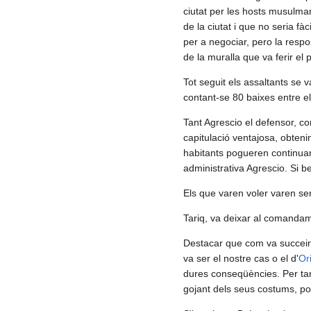
ciutat per les hosts musulman
de la ciutat i que no seria fà
per a negociar, pero la resp
de la muralla que va ferir el 
Tot seguit els assaltants se 
contant-se 80 baixes entre e
Tant Agrescio el defensor, 
capitulació ventajosa, obteni
habitants pogueren continuar v
administrativa Agrescio. Si be
Els que varen voler varen ser
Tariq, va deixar al comandam
Destacar que com va succeir
va ser el nostre cas o el d'
Or
dures conseqüències. Per tant
gojant dels seus costums, pos