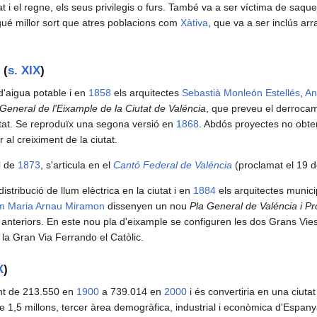
t i el regne, els seus privilegis o furs. També va a ser víctima de saque
ué millor sort que atres poblacions com
Xàtiva
, que va a ser inclús ar
(
s. XIX
)
 d'aigua potable i en
1858
els arquitectes
Sebastià Monleón Estellés
,
An
General de l'Eixample de la Ciutat de Valéncia
, que preveu el derrocam
utat. Se reproduïx una segona versió en
1868
. Abdós proyectes no obten
al creiximent de la ciutat.
l
de
1873
, s'articula en el
Cantó Federal de Valéncia
(proclamat el 19 de 
stribució de llum elèctrica en la ciutat i en
1884
els arquitectes munic
m Maria Arnau Miramon
dissenyen un nou
Pla General de Valéncia i P
 anteriors. En este nou pla d'eixample se configuren les dos Grans Vies
la Gran Via Ferrando el Catòlic.
X
)
sant de 213.550 en
1900
a 739.014 en
2000
i és convertiria en una ciuta
 1,5 millons, tercer àrea demogràfica, industrial i econòmica d'Espany