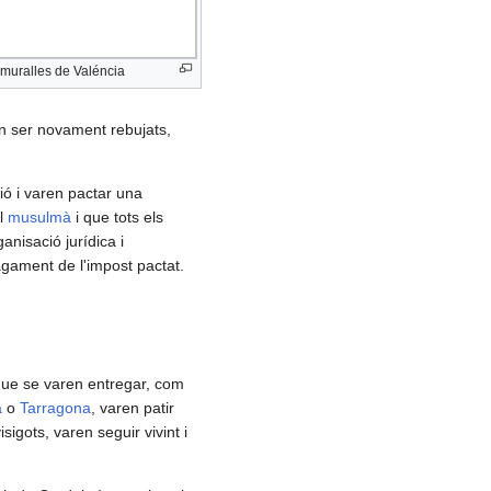
 muralles de Valéncia
en ser novament rebujats,
ió i varen pactar una
el
musulmà
i que tots els
anisació jurídica i
pagament de l'impost pactat.
que se varen entregar, com
a
o
Tarragona
, varen patir
igots, varen seguir vivint i