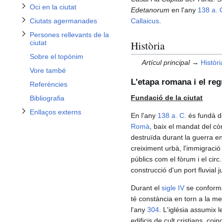
Oci en la ciutat
Edetanorum
en l'any
138 a. 
Callaicus
.
Ciutats agermanades
Alternar subsecció Enllaços externs
Persones rellevants de la
Història
ciutat
Sobre el topònim
Artícul principal →
Històri
Vore també
L'etapa romana i el regn
Referències
Fundació de la ciutat
Bibliografia
Enllaços externs
En l'any
138 a. C.
és fundà d
Romà
, baix el mandat del c
destruïda durant la guerra e
creiximent urbà, l'immigració
públics com el fòrum i el cir
construcció d'un port fluvial 
Durant el
sigle IV
se conforma 
té constància en torn a la 
l'any
304
. L'iglésia assumix 
edificis de cult cristians, c