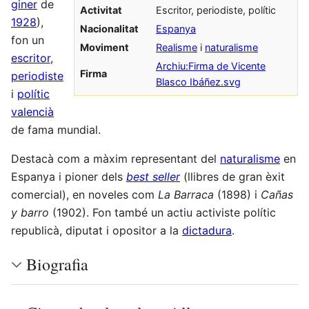
giner
de
Activitat
Escritor, periodiste, polític
1928
),
Nacionalitat
Espanya
fon un
Moviment
Realisme
i
naturalisme
escritor
,
Archiu:Firma de Vicente
Firma
periodiste
Blasco Ibáñez.svg
i
polític
valencià
de fama mundial.
Destacà com a màxim representant del
naturalisme
en
Espanya i pioner dels
best seller
(llibres de gran èxit
comercial), en noveles com
La Barraca
(1898) i
Cañas
y barro
(1902). Fon també un actiu activiste polític
republicà, diputat i opositor a la
dictadura
.
Biografia