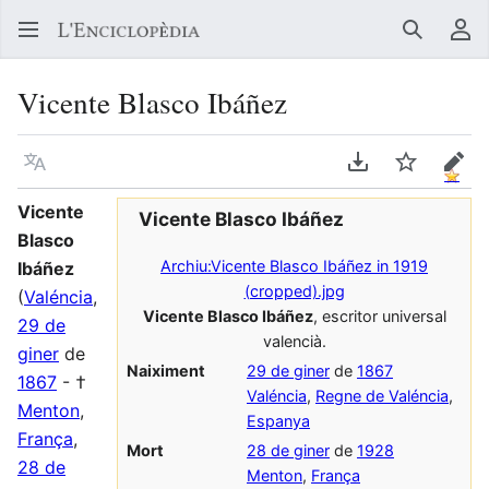
Buscar
Me
Vicente Blasco Ibáñez
Llegir en un atre idioma
Descarregar en
Vigilar
Edit
Vicente
Vicente Blasco Ibáñez
Blasco
Archiu:Vicente Blasco Ibáñez in 1919
Ibáñez
(cropped).jpg
(
Valéncia
,
Vicente Blasco Ibáñez
, escritor universal
29 de
valencià.
giner
de
Naiximent
29 de giner
de
1867
1867
- †
Valéncia
,
Regne de Valéncia
,
Menton
,
Espanya
França
,
Mort
28 de giner
de
1928
28 de
Menton
,
França