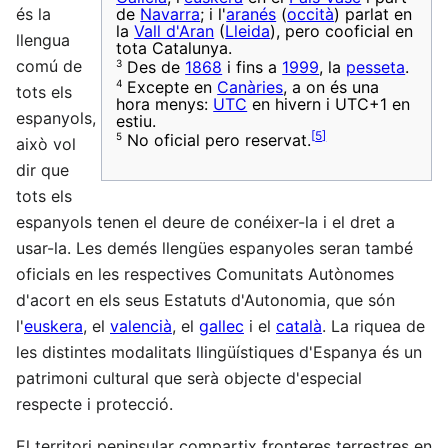
és la
de
Navarra
; i l'
aranés
(
occità
) parlat en
la
Vall d'Aran
(
Lleida
), pero cooficial en
llengua
tota Catalunya.
comú de
3
Des de
1868
i fins a
1999
, la
pesseta
.
4
Excepte en
Canàries
, a on és una
tots els
hora menys:
UTC
en hivern i UTC+1 en
espanyols,
estiu.
[
5
]
5
No oficial pero reservat.
això vol
dir que
tots els
espanyols tenen el deure de conéixer-la i el dret a
usar-la. Les demés llengües espanyoles seran també
oficials en les respectives Comunitats Autònomes
d'acort en els seus Estatuts d'Autonomia, que són
l'
euskera
, el
valencià
, el
gallec
i el
català
. La riquea de
les distintes modalitats llingüístiques d'Espanya és un
patrimoni cultural que serà objecte d'especial
respecte i protecció.
El territori peninsular compartix fronteres terrestres en