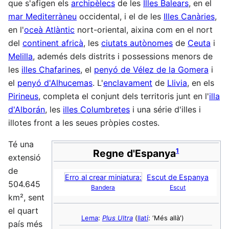
que s'afigen els
archipèlecs
de les
Illes Balears
, en el
mar Mediterràneu
occidental, i el de les
Illes Canàries
,
en l'
oceà Atlàntic
nort-oriental, aixina com en el nort
del
continent africà
, les
ciutats autònomes
de
Ceuta
i
Melilla
, ademés dels distrits i possessions menors de
les
illes Chafarines
, el
penyó de Vélez de la Gomera
i
el
penyó d'Alhucemas
. L'
enclavament
de
Llivia
, en els
Pirineus
, completa el conjunt dels territoris junt en l'
illa
d'Alborán
, les
illes Columbretes
i una série d'illes i
illotes front a les seues pròpies costes.
Té una
1
Regne d'Espanya
extensió
de
Erro al crear miniatura:
Escut de Espanya
504.645
Bandera
Escut
km², sent
el quart
Lema
:
Plus Ultra
(
llatí
: ‘Més allà')
país més