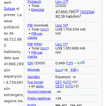
Població
Lloc 27º
sent
• Total
(2020)
Suïssa
el
•
Densitat
[
3
]
47.450.795
(
2020a
)
primer. La
2
92,19 hab/km
seua
PIB
(nominal)
Lloc 10º
població
• Total
US$ 1.704.534 mill.
(
2007
)
es de
n/d
•
PIB per
càpita
46.722.98
PIB
(
PPA
)
Lloc 11º
0
• Total
US$ 1.351.608 mill.
(
2007
)
habitants,
n/d
•
PIB per
càpita
dels que
[
4
]
IDH
(2005)
0,949 (
13º
) –
Alt
41.988.289
Moneda
són
3
Euro
(€,
EUR
)
espanyols
‎Gentilici
Espanyol, -a
4
Fus horari
CET
(
UTC
+1)
i 4.734.691
• en
estiu
CEST
(
UTC
+2)
són
Domini Internet
.es
estrangers,
Prefix telefònic
+34
segons les
Prefix
AMA-AOZ, EAA-EHZ