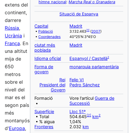
himne nacional
:
Marcha Real o Granadera
extens del
continent,
Situació de Espanya
darrere
Capital
Madrit
Rússia
,
[
1
]
•
Població
3.132.463
(
2007
)
Ucrània
i
•
Coordenades
40°25′N 3°45′O
França
. En
ciutat més
Madrit
poblada
una altitut
2
Idioma oficial
Espanyol / Castellà
mija de
650
Forma de
monarquia parlamentària
govern
metros
Rei
Felip VI
sobre el
President del
Pedro Sánchez
nivell del
Govern
mar es el
Formació
Vore l'artícul
Guerra de
•
Successió
segon país
Superfície
Lloc 51º
més
[
2
]
2
• Total
504.645
km
montanyós
• % aigua
1,04%
Fronteres
2.032
km
d'
Europa
,