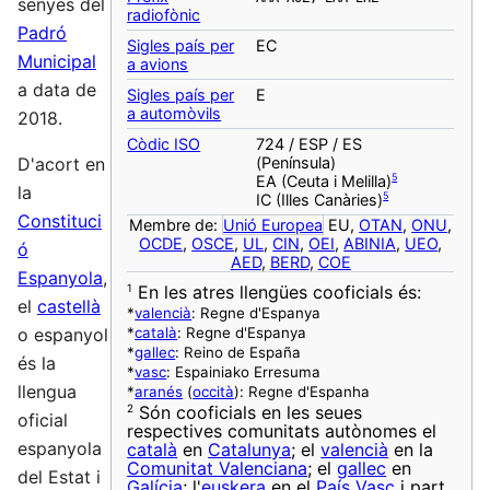
senyes del
radiofònic
Padró
Sigles país per
EC
Municipal
a avions
a data de
Sigles país per
E
a automòvils
2018.
Còdic ISO
724 / ESP / ES
(Península)
D'acort en
5
EA (Ceuta i Melilla)
la
5
IC (Illes Canàries)
Constituci
Membre de:
Unió Europea
EU,
OTAN
,
ONU
,
OCDE
,
OSCE
,
UL
,
CIN
,
OEI
,
ABINIA
,
UEO
,
ó
AED
,
BERD
,
COE
Espanyola
,
1
En les atres llengües cooficials és:
el
castellà
*
valencià
: Regne d'Espanya
*
català
: Regne d'Espanya
o espanyol
*
gallec
: Reino de España
és la
*
vasc
: Espainiako Erresuma
llengua
*
aranés
(
occità
): Regne d'Espanha
2
Són cooficials en les seues
oficial
respectives comunitats autònomes el
espanyola
català
en
Catalunya
; el
valencià
en la
Comunitat Valenciana
; el
gallec
en
del Estat i
Galícia
; l'
euskera
en el
País Vasc
i part