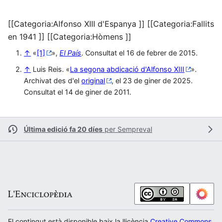
[[Categoria:Alfonso XIII d'Espanya ]] [[Categoria:Fallits
en 1941 ]] [[Categoria:Hòmens ]]
↑
«
[1]
»,
El País
. Consultat el 16 de febrer de 2015.
↑
Luis Reis. «
La segona abdicació d'Alfonso XIII
».
Archivat des d'el
original
, el 23 de giner de 2025.
Consultat el 14 de giner de 2011.
Última edició fa 20 díes
per
Sempreval
El contingut està disponible baix la llicència
Creative Commons Atr