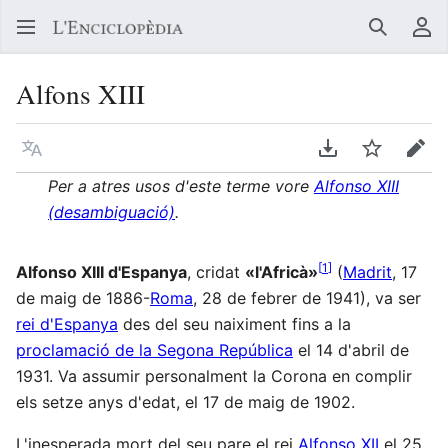
Buscar
Me
Alfons XIII
Llegir en un atre idioma
Descarregar en
Vigilar
Edit
Per a atres usos d'este terme vore
Alfonso XIII
(desambiguació)
.
[
1
]
Alfonso XIII d'Espanya
, cridat
«l'Africà»
(
Madrit
, 17
de maig de 1886-
Roma
, 28 de febrer de 1941), va ser
rei d'Espanya
des del seu naiximent fins a la
proclamació de la Segona República
el 14 d'abril de
1931. Va assumir personalment la Corona en complir
els setze anys d'edat, el 17 de maig de 1902.
L'inesperada mort del seu pare el rei
Alfonso XII
el 25