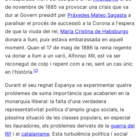
de novembre de 1885 va provocar una crisis que va
dur al Govern presidit per
Práxedes Mateo Sagasta
a
paralisar el procés de successió a la Corona a l'espera
de que la viuda del rei,
María Cristina de Habsburgo
donara a llum, puix estava embarassada en aquell
moment. Quan el 17 de maig de 1886 la reina regente
va donar a llum a un varó, Alfonso XIII, est va ser
reconegut de colp i repent com a rei, sent un cas únic
[
2
]
en l'història.
Durant el seu regnat Espanya va experimentar quatre
problemes de suma importància que acabarien en la
monarquia lliberal: la falta d'una verdadera
representativitat política d'amplis grups socials, la
pèssima situació de les classes populars, en especial
les llauradores, els problemes derivats de la
guerra del
Rif
i el
catalanisme
. Esta turbulència política i social