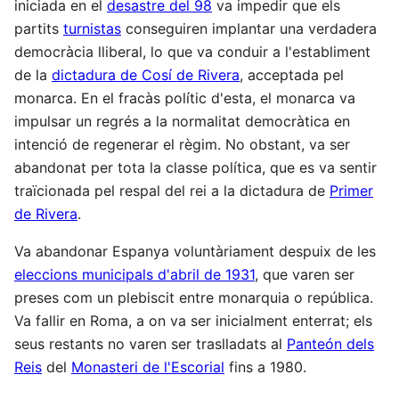
iniciada en el
desastre del 98
va impedir que els
partits
turnistas
conseguiren implantar una verdadera
democràcia lliberal, lo que va conduir a l'establiment
de la
dictadura de Cosí de Rivera
, acceptada pel
monarca. En el fracàs polític d'esta, el monarca va
impulsar un regrés a la normalitat democràtica en
intenció de regenerar el règim. No obstant, va ser
abandonat per tota la classe política, que es va sentir
traïcionada pel respal del rei a la dictadura de
Primer
de Rivera
.
Va abandonar Espanya voluntàriament despuix de les
eleccions municipals d'abril de 1931
, que varen ser
preses com un plebiscit entre monarquia o república.
Va fallir en Roma, a on va ser inicialment enterrat; els
seus restants no varen ser traslladats al
Panteón dels
Reis
del
Monasteri de l'Escorial
fins a 1980.