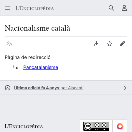
Buscar
Me
Nacionalisme català
Llegir en un atre idioma
Descarregar en
Vigilar
Edit
Pàgina de redirecció
Redirigix a:
Pancatalanisme
Última edició fa 4 anys
per
Alacanti