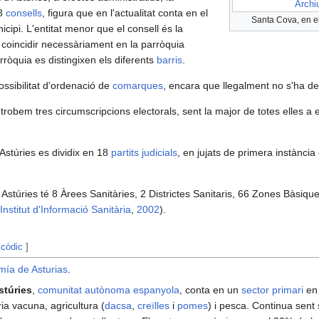
Archi
78
consells
, figura que en l'actualitat conta en el
Santa Cova, en e
icipi. L'entitat menor que el consell és la
 coincidir necessàriament en la parròquia
rròquia es distingixen els diferents
barris
.
ossibilitat d'ordenació de
comarques
, encara que llegalment no s'ha de
 trobem tres circumscripcions electorals, sent la major de totes elles a 
 Astúries es dividix en 18
partits judicials
, en jujats de primera instància
i Astúries té 8 Àrees Sanitàries, 2 Districtes Sanitaris, 66 Zones Bàsiqu
Institut d'Informació Sanitària
,
2002
).
 còdic
]
ía de Asturias
.
stúries
,
comunitat autònoma
espanyola
, conta en un
sector primari
en 
ia vacuna, agricultura (
dacsa
,
creïlles
i
pomes
) i pesca. Continua sent s