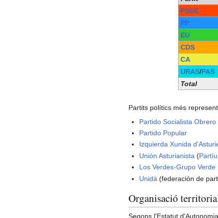
PSOE
PP
EU
CDS
CA
URAS
/
PAS
Total
Partits polítics més represent
Partido Socialista Obrero
Partido Popular
Izquierda Xunida d'Asturi
Unión Asturianista
(
Partíu
Los Verdes-Grupo Verde
Unidá
(federación de part
Organisació territoria
Segons l'Estatut d'Autonomia 