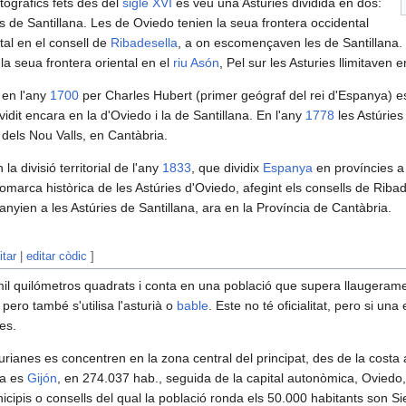
togràfics fets des del
sigle XVI
es veu una Astúries dividida en dos:
ies de Santillana. Les de Oviedo tenien la seua frontera occidental
ntal en el consell de
Ribadesella
, a on escomençaven les de Santillana.
 la seua frontera oriental en el
riu Asón
, Pel sur les Asturies llimitaven 
 en l'any
1700
per Charles Hubert (primer geógraf del rei d'Espanya) 
ividit encara en la d'Oviedo i la de Santillana. En l'any
1778
les Astúries
 dels Nou Valls, en Cantàbria.
 la divisió territorial de l'any
1833
, que dividix
Espanya
en províncies a 
comarca històrica de les Astúries d'Oviedo, afegint els consells de Rib
nyien a les Astúries de Santillana, ara en la Província de Cantàbria.
itar
|
editar còdic
]
 mil quilómetros quadrats i conta en una població que supera llaugeramen
, pero també s'utilisa l'asturià o
bable
. Este no té oficialitat, pero si un
es.
rianes es concentren en la zona central del principat, des de la costa al 
da es
Gijón
, en 274.037 hab., seguida de la capital autonòmica, Oviedo,
icipis o consells del qual la població ronda els 50.000 habitants son S