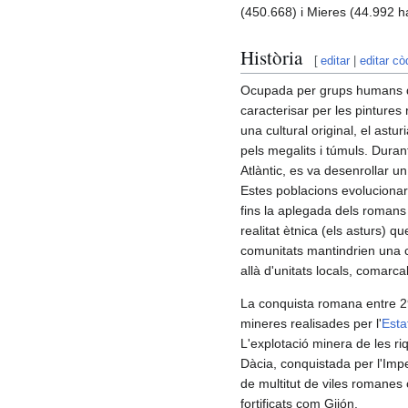
(450.668) i Mieres (44.992 h
Història
[
editar
|
editar cò
Ocupada per grups humans 
caracterisar per les pintures
una cultural original, el astur
pels megalits i túmuls. Durant
Atlàntic, es va desenrollar u
Estes poblacions evolucionari
fins la aplegada dels romans
realitat ètnica (els asturs) q
comunitats mantindrien una c
allà d'unitats locals, comarca
La conquista romana entre 29 
mineres realisades per l'
Est
L'explotació minera de les riq
Dàcia, conquistada per l'Imp
de multitut de viles romane
fortificats com Gijón.