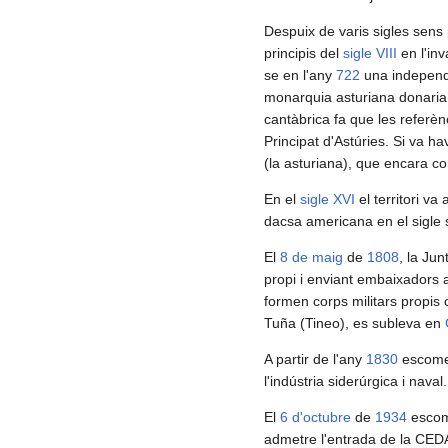
Despuix de varis sigles sens 
principis del
sigle VIII
en l'in
se en l'any
722
una independè
monarquia asturiana donaria
cantàbrica fa que les referènc
Principat d'Astúries. Si va h
(la asturiana), que encara con
En el
sigle XVI
el territori v
dacsa americana en el sigle 
El
8 de maig
de
1808
, la Ju
propi i enviant embaixadors 
formen corps militars propi
Tuña (Tineo), es subleva en
A partir de l'any
1830
escomenç
l'indústria siderúrgica i naval.
El
6 d'octubre
de
1934
escome
admetre l'entrada de la CED