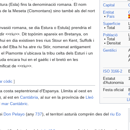
stura (Esla) fins la denominació romana. El nom
Capital
s de la Meseta (Cismontans) sino també als del nort
Entitat
•
País
Superfície
L
nvasió romana, se dia Estura o Estula) prendria el
• Total
l dir <<riu>>. Dit topònim apareix en Bretanya, on
Població
L
• Total
1
hui en dia existixen tres rius Stour en Kent, Suffolk i
• Densitat
del Elba hi ha atre riu Stör, nomenat antigament
Gentilici
A
el Piamonte s'ubicava la tribu celta dels Esturi i un
A
uda encara hui en el gaèlic i el bretó en les
A
nificat de <<riu>>.
ISO 3166-2
Estatut
1
ar còdic
]
d'Autonomia
Festa oficial
8
la costa septentrional d'Espanya. Llimita al oest en
d
), al est en
Cantàbria
, al sur en la província de
Lleó
Ll
l
mar Cantàbric
.
ei
Don Pelayo
(any
737
), el territori asturià comprén des del
riu Eo