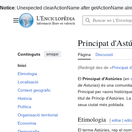
Notice
: Unexpected clearActionName after getActionName alre
Anar
al
Menú principal
contingut
Principat d'Astú
Continguts
amagar
Pàgina
Discussió
Inici
(Redirigit des de «
Principat d
Etimologia
El
Principat d'Astúries
(en
Localisació
de Asturias
) és una comunita
Context geogràfic
Principat per raons històriqu
títul de Príncip d'Astúries. La
Història
seua ciutat més poblada.
Política
Organisació territorial
Etimologia
[
editar
|
edit
Economia
El terme Astúries, rep el nom
Demografia