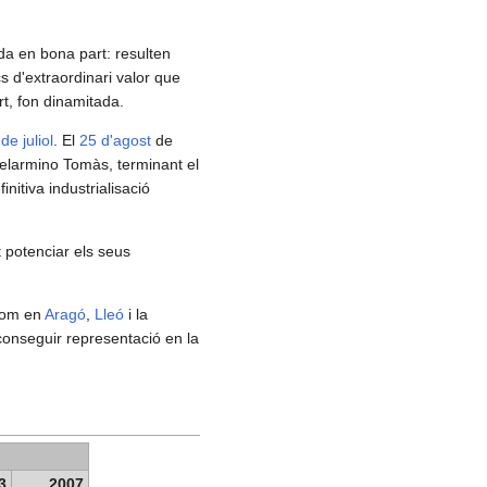
da en bona part: resulten
cs d'extraordinari valor que
t, fon dinamitada.
de juliol
. El
25 d'agost
de
 Belarmino Tomàs, terminant el
itiva industrialisació
t potenciar els seus
om en
Aragó
,
Lleó
i la
conseguir representació en la
3
2007