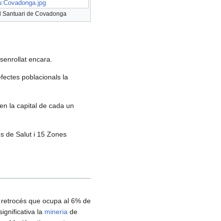
u:Covadonga.jpg
l Santuari de Covadonga
senrollat encara.
efectes poblacionals la
 en la capital de cada un
es de Salut i 15 Zones
retrocés que ocupa al 6% de
ignificativa la
mineria
de