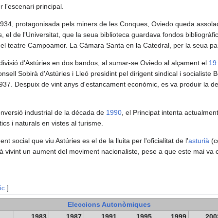
 l'escenari principal.
 1934, protagonisada pels miners de les Conques, Oviedo queda assola
is, el de l'Universitat, que la seua biblioteca guardava fondos bibliogràfi
el teatre Campoamor. La Càmara Santa en la Catedral, per la seua par
 divisió d'Astúries en dos bandos, al sumar-se Oviedo al alçament el
19 
sell Sobirà d'Astúries i Lleó presidint pel dirigent sindical i socialiste
37. Despuix de vint anys d'estancament econòmic, es va produir la defin
onversió industrial de la década de
1990
, el Principat intenta actualmen
cs i naturals en vistes al turisme.
t social que viu Astúries es el de la lluita per l'oficialitat de l'
asturià
(c
stà vivint un aument del moviment nacionaliste, pese a que este mai va 
ic
]
Eleccions Autonòmiques
1983
1987
1991
1995
1999
200