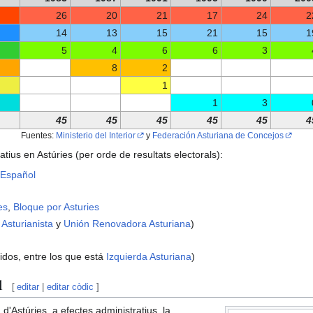
26
20
21
17
24
2
14
13
15
21
15
1
5
4
6
6
3
8
2
1
1
3
45
45
45
45
45
4
Fuentes:
Ministerio del Interior
y
Federación Asturiana de Concejos
atius en Astúries (per orde de resultats electorals):
 Español
es
,
Bloque por Asturies
 Asturianista
y
Unión Renovadora Asturiana
)
idos, entre los que está
Izquierda Asturiana
)
l
[
editar
|
editar còdic
]
d'Astúries, a efectes administratius, la