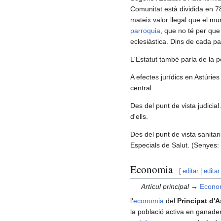
Comunitat està dividida en 
mateix valor llegal que el mun
parroquia
, que no té per que
eclesiàstica. Dins de cada pa
L'Estatut també parla de la p
A efectes jurídics en Astúries
central.
Des del punt de vista judicial
d'ells.
Des del punt de vista sanitar
Especials de Salut. (Senyes:
Economia
[
editar
|
editar
Artícul principal →
Econom
l'
economia
del
Principat d'A
la població activa en ganader