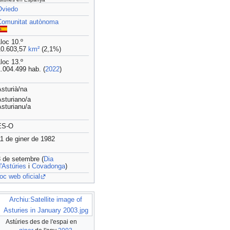
Oviedo
Comunitat autònoma
loc 10.º
10.603,57
km²
(2,1%)
loc 13.º
.004.499 hab. (
2022
)
sturià/na
sturiano/a
sturianu/a
ES-O
1 de giner de 1982
 de setembre (
Dia
'Astúries
i
Covadonga
)
oc web oficial
Archiu:Satellite image of
Asturies in January 2003.jpg
Astúries des de l'espai en