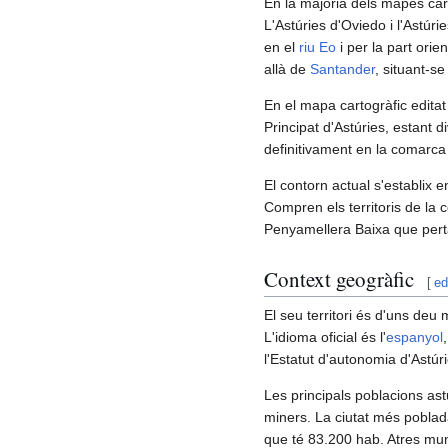
En la majoria dels mapes car
L'Astúries d'Oviedo i l'Astúr
en el
riu Eo
i per la part orie
allà de
Santander
, situant-se
En el mapa cartogràfic editat
Principat d'Astúries, estant d
definitivament en la comarca
El contorn actual s'establix en
Compren els territoris de la 
Penyamellera Baixa que perta
Context geogràfic
[
ed
El seu territori és d'uns deu
L'idioma oficial és l'
espanyol
l'Estatut d'autonomia d'Astúri
Les principals poblacions astu
miners. La ciutat més pobla
que té 83.200 hab. Atres mun