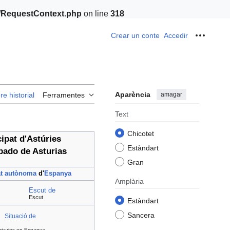
t/RequestContext.php
on line
318
Crear un conte
Accedir
Ferrame
Aparència
amagar
re historial
Ferramentes
Text
Chicotet
ipat d'Astúries
Estàndart
pado de Asturias
Gran
t autònoma
d'
Espanya
Amplària
Escut de
Escut
Estàndart
Sancera
Situació de
sturies en Espanya