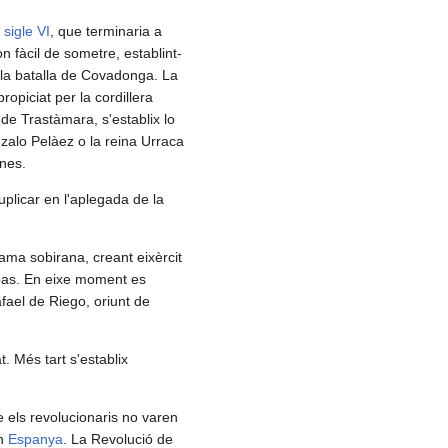
l
sigle VI
, que terminaria a
on fàcil de sometre, establint-
 la batalla de Covadonga. La
propiciat per la cordillera
 de Trastàmara, s'establix lo
nzalo Pelàez o la reina Urraca
anes.
plicar en l'aplegada de la
ama sobirana, creant eixèrcit
 pas. En eixe moment es
Rafael de Riego, oriunt de
t. Més tart s'establix
els revolucionaris no varen
en
Espanya
. La Revolució de