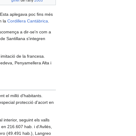
giner
de l'any
2003
 Esta aplegava poc fins més
en la
Cordillera Cantàbrica
.
escomença a dir-se'n com a
 de Santillana s'integren
imitació de la francesa.
adedeva, Penyamellera Alta i
t el milló d'habitants.
a especial protecció d'acort en
interior, seguint els valls
 en 216.607 hab. i d'Avilés,
iero (49.491 hab.), Langreo