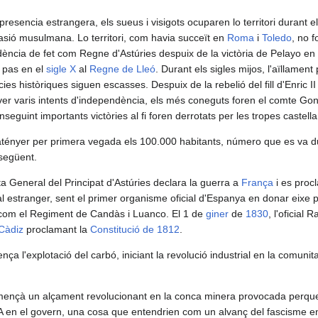
presencia estrangera, els sueus i visigots ocuparen lo territori durant e
vasió musulmana. Lo territori, com havia succeït en
Roma
i
Toledo
, no f
ncia de fet com Regne d'Astúries despuix de la victòria de Pelayo en
 pas en el
sigle X
al
Regne de Lleó
. Durant els sigles mijos, l'aïllament 
ies històriques siguen escasses. Despuix de la rebelió del fill d'Enric II
aver varis intents d'independència, els més coneguts foren el comte Go
seguint importants victòries al fi foren derrotats per les tropes castell
a atényer per primera vegada els 100.000 habitants, número que es va du
següent.
nta General del Principat d'Astúries declara la guerra a
França
i es procl
al estranger, sent el primer organisme oficial d'Espanya en donar eixe
s com el Regiment de Candàs i Luanco. El 1 de
giner
de
1830
, l'oficial 
Càdiz
proclamant la
Constitució de 1812
.
a l'explotació del carbó, iniciant la revolució industrial en la comunita
nçà un alçament revolucionant en la conca minera provocada perque 
A en el govern, una cosa que entendrien com un alvanç del fascisme 