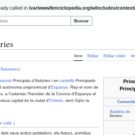
ady called in
/var/www/lenciclopedia.org/w/includes/contex
Buscar
ries
Vore
Editar
Editar còdic
Vo
'Asturies
»)
asturià
Principáu d'Astúries
i en
castellà
Principado
Princ
t autònoma uniprovincial d'
Espanya
. Rep el nom de
Princi
es, a l'ostentar l'hereder de la Corona d'Espanya el
 seua capital és la ciutat d'
Oviedo
, sent Gijón la
Comunita
Bandera de
Bandera
ar còdic
]
 dels seus antics pobladors, els Asturs, primitius
A