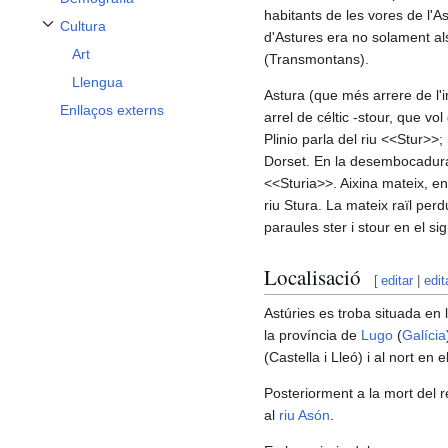
habitants de les vores de l'A
Cultura
d'Astures era no solament al
Alternar subsecció Cultura
Art
(Transmontans).
Llengua
Astura (que més arrere de l'i
Enllaços externs
arrel de céltic -stour, que vo
Plinio parla del riu <<Stur>>; 
Dorset. En la desembocadura 
<<Sturia>>. Aixina mateix, en 
riu Stura. La mateix raïl perd
paraules ster i stour en el sig
Localisació
[
editar
|
edit
Astúries es troba situada en 
la província de
Lugo
(
Galícia
(Castella i Lleó) i al nort en e
Posteriorment a la mort del r
al
riu Asón
.