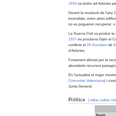
1934
va tindre ad Astúries per
Durant la revolució de l'any
incendiats, entre atres edific
no es pogueren recuperar, o 
La Guerra Civil va produir la
1937
es proclama Gijón el Con
conflicte el
20 d'octubre
de 19
d'Astúries.
Fortament afectat per la rec
abundants recursos paisagísti
En l'actualitat el major movimen
Comunitat Valenciana
) i s'e
Junta General.
Política
[
editar
|
editar còd
Partit