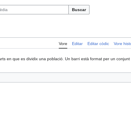
Buscar
Vore
Editar
Editar còdic
Vore histo
arts en que es dividix una població. Un barri està format per un conjunt