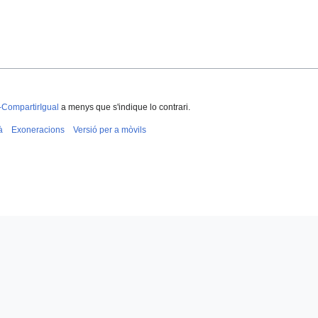
-CompartirIgual
a menys que s'indique lo contrari.
à
Exoneracions
Versió per a mòvils