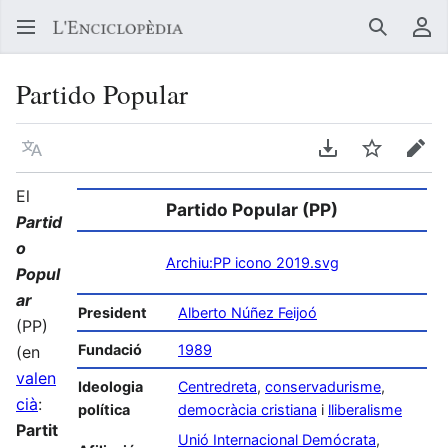
Buscar
Me
Partido Popular
Llegir en un atre idioma
Descarregar en
Vigilar
Edit
El
Partido Popular (PP)
Partid
o
Archiu:PP icono 2019.svg
Popul
ar
President
Alberto Núñez Feijoó
(PP)
Fundació
1989
(en
valen
Ideologia
Centredreta
,
conservadurisme
,
cià
:
política
democràcia cristiana
i
lliberalisme
Partit
Unió Internacional Demócrata
,