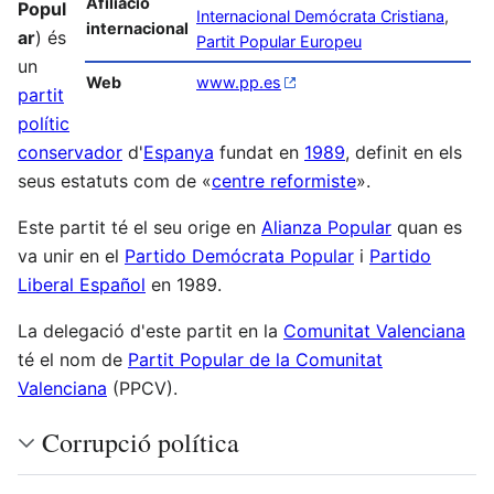
Afiliació
Popul
Internacional Demócrata Cristiana
,
internacional
ar
) és
Partit Popular Europeu
un
Web
www.pp.es
partit
polític
conservador
d'
Espanya
fundat en
1989
, definit en els
seus estatuts com de «
centre reformiste
».
Este partit té el seu orige en
Alianza Popular
quan es
va unir en el
Partido Demócrata Popular
i
Partido
Liberal Español
en 1989.
La delegació d'este partit en la
Comunitat Valenciana
té el nom de
Partit Popular de la Comunitat
Valenciana
(PPCV).
Corrupció política