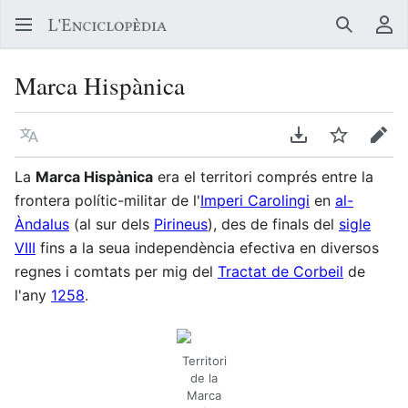
Buscar
Me
Marca Hispànica
Llegir en un atre idioma
Descarregar en
Vigilar
Edit
La
Marca Hispànica
era el territori comprés entre la
frontera polític-militar de l'
Imperi Carolingi
en
al-
Àndalus
(al sur dels
Pirineus
), des de finals del
sigle
VIII
fins a la seua independència efectiva en diversos
regnes i comtats per mig del
Tractat de Corbeil
de
l'any
1258
.
Territori
de la
Marca