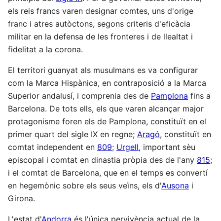
els reis francs varen designar comtes, uns d'orige
franc i atres autòctons, segons criteris d'eficàcia
militar en la defensa de les fronteres i de llealtat i
fidelitat a la corona.
El territori guanyat als musulmans es va configurar
com la Marca Hispànica, en contraposició a la Marca
Superior andalusí, i comprenia des de
Pamplona
fins a
Barcelona. De tots ells, els que varen alcançar major
protagonisme foren els de Pamplona, constituït en el
primer quart del sigle IX en regne;
Aragó
, constituït en
comtat independent en
809
;
Urgell
, important sèu
episcopal i comtat en dinastia pròpia des de l'any
815
;
i el comtat de Barcelona, que en el temps es convertí
en hegemònic sobre els seus veïns, els d'
Ausona
i
Girona.
L'estat d'
Andorra
és l'única pervivència actual de la