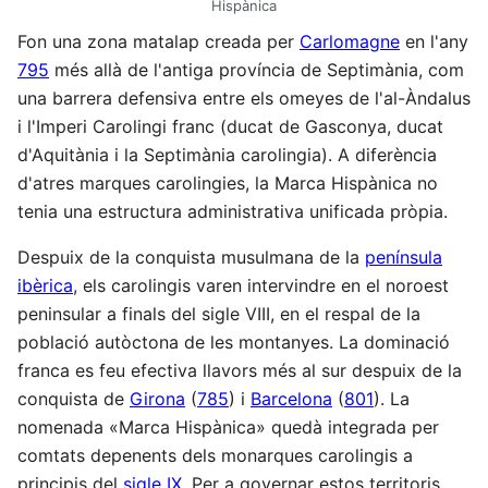
Hispànica
Fon una zona matalap creada per
Carlomagne
en l'any
795
més allà de l'antiga província de Septimània, com
una barrera defensiva entre els omeyes de l'al-Àndalus
i l'Imperi Carolingi franc (ducat de Gasconya, ducat
d'Aquitània i la Septimània carolingia). A diferència
d'atres marques carolingies, la Marca Hispànica no
tenia una estructura administrativa unificada pròpia.
Despuix de la conquista musulmana de la
península
ibèrica
, els carolingis varen intervindre en el noroest
peninsular a finals del sigle VIII, en el respal de la
població autòctona de les montanyes. La dominació
franca es feu efectiva llavors més al sur despuix de la
conquista de
Girona
(
785
) i
Barcelona
(
801
). La
nomenada «Marca Hispànica» quedà integrada per
comtats depenents dels monarques carolingis a
principis del
sigle IX
. Per a governar estos territoris,