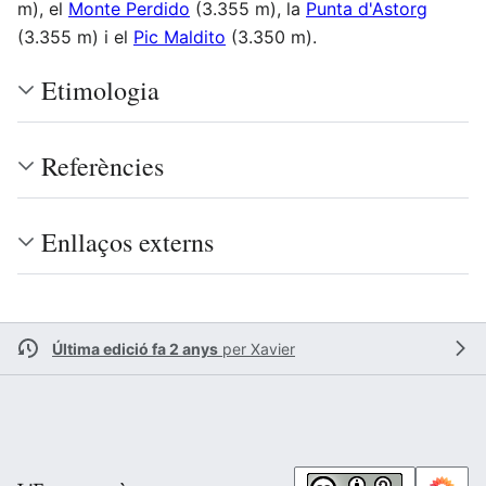
m), el
Monte Perdido
(3.355 m), la
Punta d'Astorg
(3.355 m) i el
Pic Maldito
(3.350 m).
Etimologia
Referències
Enllaços externs
Última edició fa 2 anys
per
Xavier