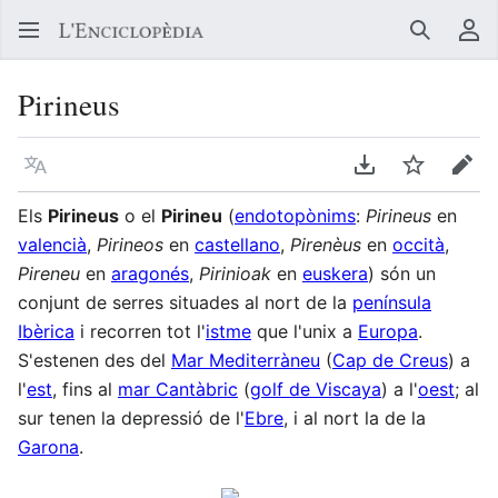
Buscar
Me
Pirineus
Llegir en un atre idioma
Descarregar en
Vigilar
Edit
Els
Pirineus
o el
Pirineu
(
endotopònims
:
Pirineus
en
valencià
,
Pirineos
en
castellano
,
Pirenèus
en
occità
,
Pireneu
en
aragonés
,
Pirinioak
en
euskera
) són un
conjunt de serres situades al nort de la
península
Ibèrica
i recorren tot l'
istme
que l'unix a
Europa
.
S'estenen des del
Mar Mediterràneu
(
Cap de Creus
) a
l'
est
, fins al
mar Cantàbric
(
golf de Viscaya
) a l'
oest
; al
sur tenen la depressió de l'
Ebre
, i al nort la de la
Garona
.