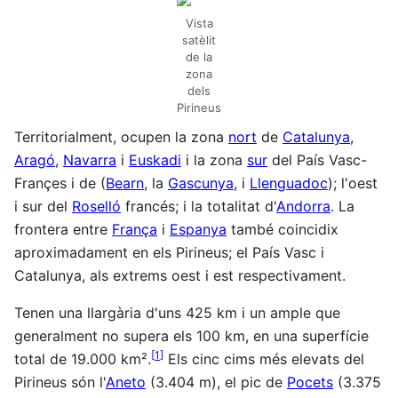
Vista
satèlit
de la
zona
dels
Pirineus
Territorialment, ocupen la zona
nort
de
Catalunya
,
Aragó
,
Navarra
i
Euskadi
i la zona
sur
del País Vasc-
Françes i de (
Bearn
, la
Gascunya
, i
Llenguadoc
); l'oest
i sur del
Roselló
francés; i la totalitat d'
Andorra
. La
frontera entre
França
i
Espanya
també coincidix
aproximadament en els Pirineus; el País Vasc i
Catalunya, als extrems oest i est respectivament.
Tenen una llargària d'uns 425 km i un ample que
generalment no supera els 100 km, en una superfície
[
1
]
total de 19.000 km².
Els cinc cims més elevats del
Pirineus són l'
Aneto
(3.404 m), el pic de
Pocets
(3.375