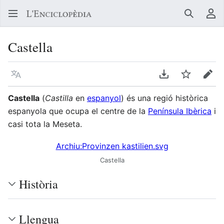
Buscar
Me
Castella
Llegir en un atre idioma
Descarregar en
Vigilar
Edit
Castella
(
Castilla
en
espanyol
) és una regió històrica
espanyola que ocupa el centre de la
Península Ibèrica
i
casi tota la Meseta.
Archiu:Provinzen kastilien.svg
Castella
Història
Llengua