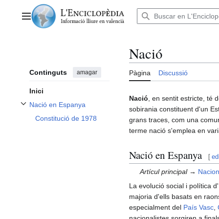
Anar
al
Menú principal
contingut
Nació
Continguts
amagar
Pàgina
Discussió
Inici
Nació
, en sentit estricte, té
Nació en Espanya
sobirania constituent d'un Es
Alternar subsecció Nació en Espanya
Constitució de 1978
grans traces, com una comunit
terme nació s'emplea en varia
Nació en Espanya
[
ed
Artícul principal →
Nacion
La evolució social i política d'
majoria d'ells basats en raons
especialment del
País Vasc
,
nacionalistes sorgiren a fina