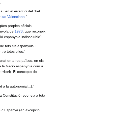
:
 i en el eixercici del dret
itat Valenciana
."
es pròpies oficials,
panyola de
1978
, que reconeix
ció espanyola indissoluble":
 de tots els espanyols, i
ntre totes elles."
 donat en atres països, en els
ja la Nació espanyola com a
rritori). El concepte de
t a la autonomia[...]."
la Constitució reconeix a tota
gne d'Espanya (en excepció