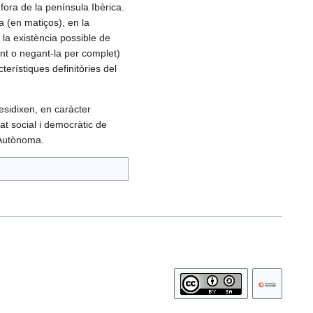
ora de la península Ibèrica.
a (en matiços), en la
 la existència possible de
unt o negant-la per complet)
terístiques definitòries del
esidixen, en caràcter
tat social i democràtic de
t Autònoma.