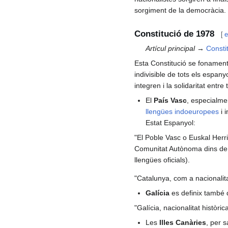
sorgiment de la democràcia.
Constitució de 1978
[
e
Artícul principal →
Consti
Esta Constitució se fonamenta,
indivisible de tots els espany
integren i la solidaritat entre
El
País Vasc
, especialmen
llengües indoeuropees
i 
Estat Espanyol:
"El Poble Vasc o Euskal Herri
Comunitat Autònoma dins de l
llengües oficials).
"Catalunya, com a nacionalita
Galícia
es definix també 
"Galícia, nacionalitat històri
Les
Illes Canàries
, per 