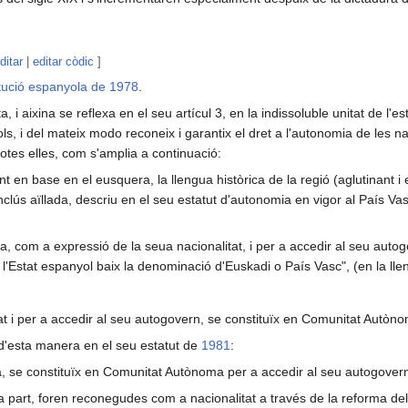
ditar
|
editar còdic
]
tució espanyola de 1978
.
 i aixina se reflexa en el seu artícul 3, en la indissoluble unitat de l'e
ols, i del mateix modo reconeix i garantix el dret a l'autonomia de les na
 totes elles, com s'amplia a continuació:
t en base en el eusquera, la llengua històrica de la regió (aglutinant i
inclús aïllada, descriu en el seu estatut d'autonomia en vigor al País Va
a, com a expressió de la seua nacionalitat, i per a accedir al seu autog
'Estat espanyol baix la denominació d'Euskadi o País Vasc", (en la llen
t i per a accedir al seu autogovern, se constituïx en Comunitat Autònom
d'esta manera en el seu estatut de
1981
:
ca, se constituïx en Comunitat Autònoma per a accedir al seu autogovern,[
sa part, foren reconegudes com a nacionalitat a través de la reforma de