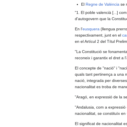
El
Regne de Valéncia
se r
"1. El poble valencià [...] co
d'autogovern que la Constitu
En l'
eusquera
(llengua prerr
respectivament, junt en el
ca
en el Artícul 2 del Títul Prel
"La Constitució se fonamenta 
reconeix i garantix el dret a l
El concepte de "nació" i "nacio
quals tant pertinença a una 
nació, integrada per diverses
nacionalitat es troba de man
"Aragó, en expressió de la seu
"Andalusia, com a expressió de
nacionalitat, se constituïx e
El significat de nacionalitat 