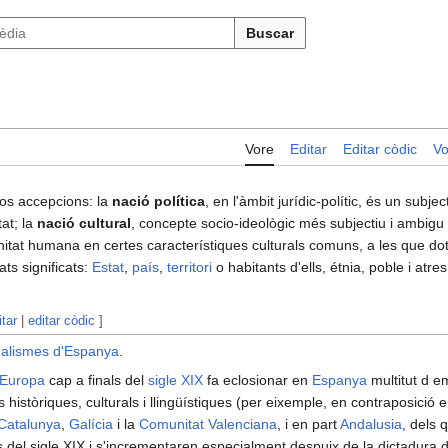
Buscar
Vore
Editar
Editar còdic
Vo
 dos accepcions: la
nació política
, en l'àmbit jurídic-polític, és un subjec
tat; la
nació cultural
, concepte socio-ideològic més subjectiu i ambigu q
at humana en certes característiques culturals comuns, a les que dota d
ts significats:
Estat
,
país
,
territori
o habitants d'ells, étnia, poble i atres
itar
|
editar còdic
]
alismes d'Espanya
.
Europa
cap a finals del
sigle XIX
fa eclosionar en
Espanya
multitut d e
 històriques, culturals i llingüístiques (per eixemple, en contraposició 
Catalunya
,
Galícia
i la
Comunitat Valenciana
, i en part
Andalusia
, dels 
ls del sigle XIX i s'incrementaren especialment despuix de la dictadura