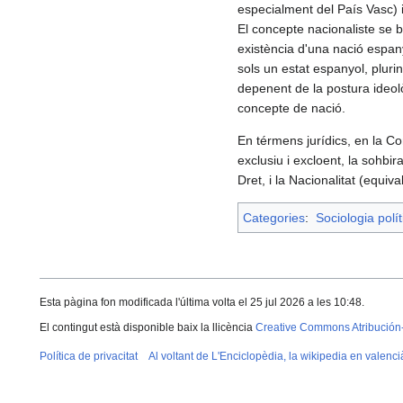
especialment del País Vasc) i 
El concepte nacionaliste se b
existència d'una nació espany
sols un estat espanyol, pluri
depenent de la postura ideològ
concepte de nació.
En térmens jurídics, en la Co
exclusiu i excloent, la sohbir
Dret, i la Nacionalitat (equiv
Categories
:
Sociologia polít
Esta pàgina fon modificada l'última volta el 25 jul 2026 a les 10:48.
El contingut està disponible baix la llicència
Creative Commons Atribución
Política de privacitat
Al voltant de L'Enciclopèdia, la wikipedia en valenci