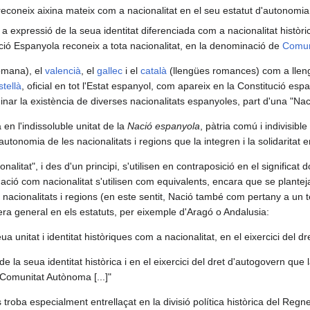
econeix aixina mateix com a nacionalitat en el seu estatut d'autonomia
m a expressió de la seua identitat diferenciada com a nacionalitat històrica
ció Espanyola reconeix a tota nacionalitat, en la denominació de
Comun
omana), el
valencià
, el
gallec
i el
català
(llengües romances) com a llengü
stellà
, oficial en tot l'Estat espanyol, com apareix en la Constitució es
iminar la existència de diverses nacionalitats espanyoles, part d'una "Na
en l'indissoluble unitat de la
Nació espanyola
, pàtria comú i indivisible
'autonomia de les nacionalitats i regions que la integren i la solidaritat e
nalitat", i des d'un principi, s'utilisen en contraposició en el significat
nació com nacionalitat s'utilisen com equivalents, encara que se plante
 nacionalitats i regions (en este sentit, Nació també com pertany a un te
era general en els estatuts, per eixemple d'Aragó o Andalusia:
a unitat i identitat històriques com a nacionalitat, en el eixercici del dre
 la seua identitat històrica i en el eixercici del dret d'autogovern que 
n Comunitat Autònoma [...]"
es troba especialment entrellaçat en la divisió política històrica del Re