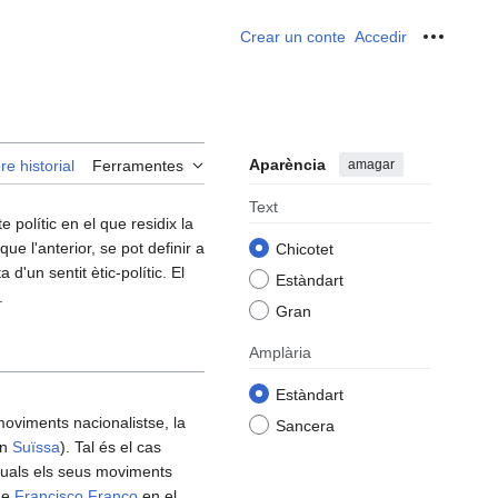
Crear un conte
Accedir
Ferrame
Aparència
amagar
re historial
Ferramentes
Text
te polític en el que residix la
ue l'anterior, se pot definir a
Chicotet
'un sentit ètic-polític. El
Estàndart
.
Gran
Amplària
Estàndart
moviments nacionalistse, la
Sancera
en
Suïssa
). Tal és el cas
quals els seus moviments
 de
Francisco Franco
en el