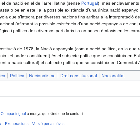
el de nació en el de l'arrel llatina (sense
Portugal
), més enclavaments f
assa o be en este i a la possible existència d'una única nació espanyol
ola que s'integra per diverses nacions fins arribar a la interpretació de
nacional (afirmant la possible existència d'una nació espanyola de conj
ica i política dels diversos partidaris i a on posen émfasis en les carac
nstitució de 1978, la Nació espanyola (com a nació política, en la que r
ania i el poder constituent) és el subjecte polític que se constituïx en Es
alent a nació cultural) el subjecte polític que se constituïx en Comunita
ica
Política
Nacionalisme
Dret constitucional
Nacionalitat
-CompartirIgual
a menys que s'indique lo contrari.
à
Exoneracions
Versió per a mòvils