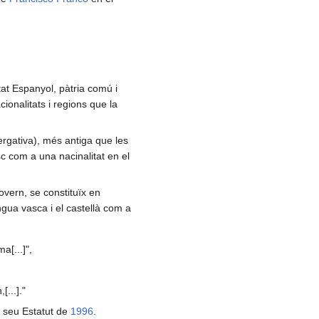
stat Espanyol, pàtria comú i
cionalitats i regions que la
 ergativa), més antiga que les
sc com a una nacinalitat en el
overn, se constituïx en
gua vasca i el castellà com a
a[...]",
...]."
l seu Estatut de
1996
.