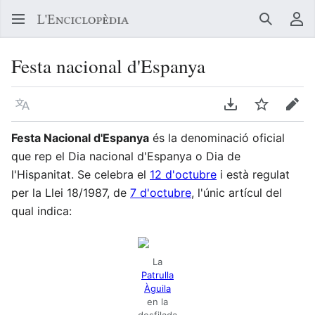
Buscar
Me
Festa nacional d'Espanya
Llegir en un atre idioma
Descarregar en
Vigilar
Edit
Festa Nacional d'Espanya
és la denominació oficial
que rep el Dia nacional d'Espanya o Dia de
l'Hispanitat. Se celebra el
12 d'octubre
i està regulat
per la Llei 18/1987, de
7 d'octubre
, l'únic artícul del
qual indica:
La
Patrulla
Àguila
en la