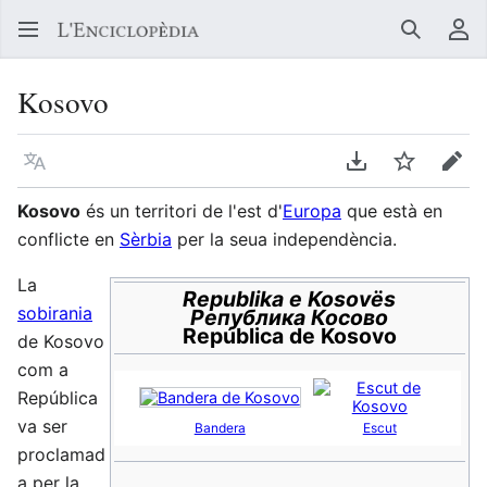
Buscar
Me
Kosovo
Llegir en un atre idioma
Descarregar en
Vigilar
Edit
Kosovo
és un territori de l'est d'
Europa
que està en
conflicte en
Sèrbia
per la seua independència.
La
Republika e Kosovës
sobirania
Република Косово
República de Kosovo
de Kosovo
com a
República
va ser
Bandera
Escut
proclamad
a per la