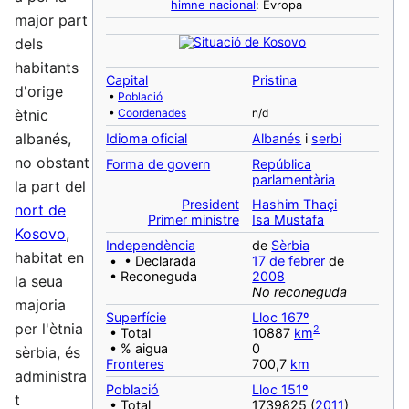
himne nacional
: Evropa
major part
dels
habitants
Capital
Pristina
d'orige
•
Població
•
Coordenades
n/d
ètnic
albanés,
Idioma oficial
Albanés
i
serbi
no obstant
Forma de govern
República
parlamentària
la part del
President
Hashim Thaçi
nort de
Primer ministre
Isa Mustafa
Kosovo
,
Independència
de
Sèrbia
habitat en
• • Declarada
17 de febrer
de
• Reconeguda
2008
la seua
No reconeguda
majoria
Superfície
Lloc 167º
per l'ètnia
2
• Total
10887
km
• % aigua
0
sèrbia, és
Fronteres
700,7
km
administra
Població
Lloc 151º
t
• Total
1739825 (
2011
)