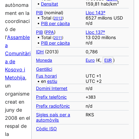
2
•
Densitat
159,81 hab/km
autònoma
PIB
(nominal)
Lloc 143º
ment en la
• Total
6527 millons USD
(
2012
)
coordinaci
n/d
•
PIB per càpita
ó de
PIB
(
PPA
)
Lloc 137º
l'
Assamble
• Total
13 020 millons
(
2011
)
n/d
•
PIB per càpita
a
IDH
(2013)
0,786
Comunitàri
Moneda
Euro
(€,
EUR
)
a de
‎Gentilici
Kosovo i
Fus horari
UTC +1
Metohija
,
• en
estiu
UTC +2
un
Domini Internet
n/d
organisme
Prefix telefònic
+383
creat en
Prefix radiofònic
n/d
juny de
Sigles país per a
RKS
2008 en el
automòvils
respal de
Còdic ISO
la