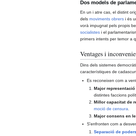
Dos models de parlam
En un i atre cas, el distint 
dels
moviments obrers
i és u
vorà impugnat pels propis ben
socialistes
i el parlamentaris
primers intents per temor a q
Ventages i inconvenie
Dins dels sistemes democràt
característiques de cadascun
Es reconeixen com a vent
Major representació 
distintes faccions pol
Millor capacitat de 
moció de censura
.
Major consens en le
S'enfronten com a desven
Separació de poder