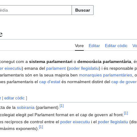
Buscar
e
Vore
Editar
Editar còdic
Vo
 conegut com a
sistema parlamentari
o
democràcia parlamentària
, 
r eixecutiu
) emana del
parlament
(
poder llegislatiu
) i és responsable 
rlamentaris són en la seua majoria ben
monarquies parlamentàries
, 
emes parlamentaris el
cap d'estat
és normalment distint del
cap de gover
r
|
editar còdic
]
[
1
]
ecta de la
sobirania
(parlament).
[
1
]
colegiat elegit pel Parlament format en el cap de govern al front.
s recíprocs de control entre el
poder eixecutiu
i el
poder llegislatiu
(dis
[
1
]
 màxims exponents).