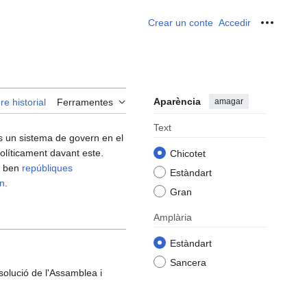
Crear un conte
Accedir
Ferrame
Aparència
amagar
re historial
Ferramentes
Text
és un sistema de govern en el
políticament davant este.
Chicotet
o ben
repúbliques
Estàndart
n
.
Gran
Amplària
Estàndart
Sancera
solució de l'Assamblea i