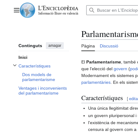
Anar
al
Menú principal
contingut
Parlamentarism
Continguts
amagar
Pàgina
Discussió
Inici
El
Parlamentarisme
, també
Característiques
que l'elecció del
govern
(
pode
Alternar subsecció Característiques
Dos models de
Modernament els sistemes pa
parlamentarisme
parlamentàries
. En els sist
Ventages i inconvenients
del parlamentarisme
Característiques
[
edita
Una única llegitimitat dir
un govern pluripersonal i 
l'existència de mecanisme
censura al govern com a