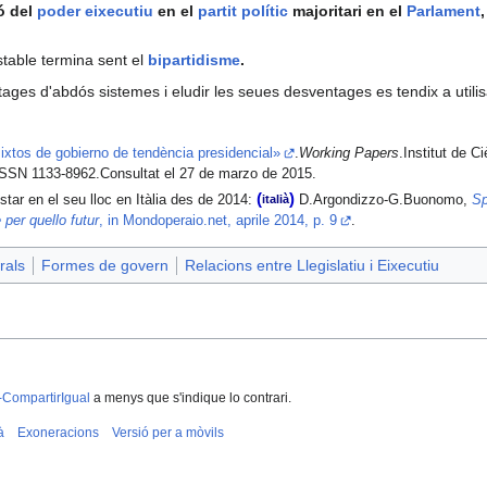
ó del
poder eixecutiu
en el
partit polític
majoritari en el
Parlament
table termina sent el
bipartidisme
.
tages d'abdós sistemes i eludir les seues desventages es tendix a utili
xtos de gobierno de tendència presidencial»
.
Working Papers
.Institut de C
ISSN 1133-8962.Consultat el 27 de marzo de 2015.
(
)
italià
star en el seu lloc en Itàlia des de 2014:
D.Argondizzo-G.Buonomo,
Sp
per quello futur
, in Mondoperaio.net, aprile 2014, p. 9
.
rals
Formes de govern
Relacions entre Llegislatiu i Eixecutiu
-CompartirIgual
a menys que s'indique lo contrari.
à
Exoneracions
Versió per a mòvils