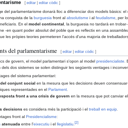
entarisme
[
editar
|
editar còdic
]
orige del parlamentarisme donarà lloc a diferenciar dos models bàsics: el
na conquista de la
burguesia
front al
absolutisme
i al
feudalisme
, per l
eficiaris. En el
model continental
, la burguesia no tardarà en trobar
me -en quant poder absolut del poble que es reflectix en una assamblea
ue les pròpies teories permeteren l'accés d'una majoria de treballadors 
nts del parlamentarisme
[
editar
|
editar còdic
]
ics de govern, el model parlamentari s'opon al model
presidencialiste
.
 dels dos sistemes se solen distinguir les següents ventages i inconven
ages del sistema parlamentari:
del conjunt social
en la mesura que les decisions deuen consensuar-
ítiques representades en el
Parlament
.
resposta front a una crisis de govern
en la mesura que pot canviar e
s decisions
es considera més la participació i el
treball en equip
.
tages front al
Presidencialisme
:
[
2
]
s
atenuada
entre l'
eixecutiu
i el
llegislatiu
.