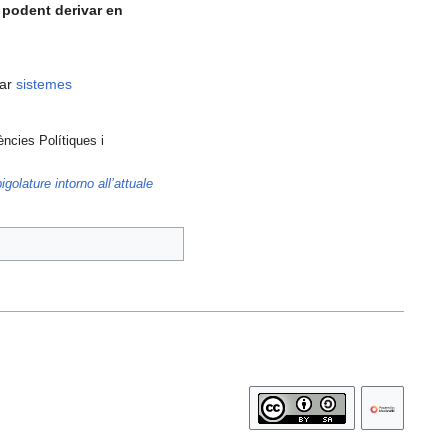
, podent derivar en
sar
sistemes
iències Polítiques i
igolature intorno all’attuale