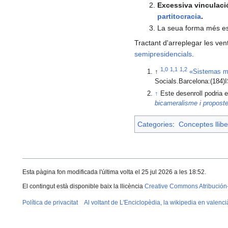
Excessiva vinculaci
partitocracia
.
La seua forma més es
Tractant d'arreplegar les ven
semipresidencials
.
1,0
1,1
1,2
↑
«Sistemas mi
Socials.Barcelona:(184)
↑
Este desenroll podria e
bicameralisme i proposte 
Categories
:
Conceptes llibe
Esta pàgina fon modificada l'última volta el 25 jul 2026 a les 18:52.
El contingut està disponible baix la llicència
Creative Commons Atribución
Política de privacitat
Al voltant de L'Enciclopèdia, la wikipedia en valenci