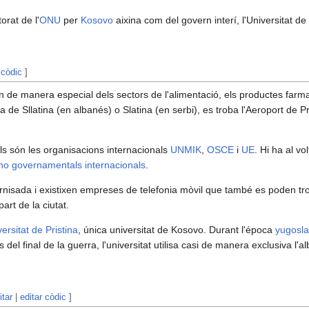
orat de l'
ONU
per
Kosovo
aixina com del govern interí, l'Universitat de 
 còdic
]
 de manera especial dels sectors de l'alimentació, els productes farmacè
nca de Sllatina (en albanés) o Slatina (en serbi), es troba l'Aeroport de P
ls són les organisacions internacionals
UNMIK
,
OSCE
i
UE
. Hi ha al v
no governamentals internacionals
.
ernisada i existixen empreses de telefonia mòvil que també es poden tro
part de la ciutat.
ersitat de Pristina
, única universitat de Kosovo. Durant l'época
yugosl
s del final de la guerra, l'universitat utilisa casi de manera exclusiva l
itar
|
editar còdic
]