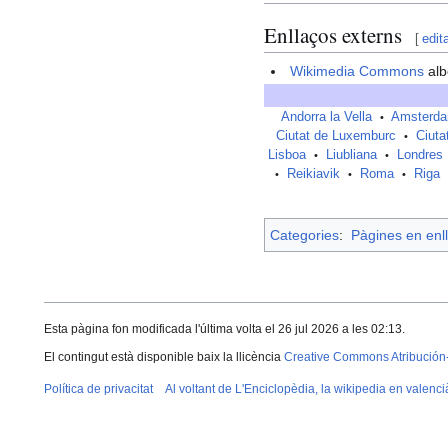
Enllaços externs
[
edit
Wikimedia Commons
alb
Andorra la Vella
Amsterd
•
Ciutat de Luxemburc
Ciuta
•
Lisboa
Liubliana
Londres
•
•
Reikiavik
Roma
Riga
•
•
•
Categories
:
Pàgines en enll
Esta pàgina fon modificada l'última volta el 26 jul 2026 a les 02:13.
El contingut està disponible baix la llicència
Creative Commons Atribución
Política de privacitat
Al voltant de L'Enciclopèdia, la wikipedia en valenci