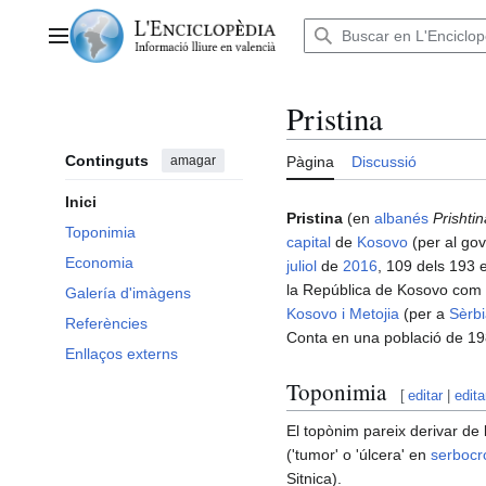
Anar
al
Menú principal
contingut
Pristina
Continguts
amagar
Pàgina
Discussió
Inici
Pristina
(en
albanés
Prishtin
Toponimia
capital
de
Kosovo
(per al gov
Economia
juliol
de
2016
, 109 dels 193
la República de Kosovo com u
Galería d'imàgens
Kosovo i Metojia
(per a
Sèrb
Referències
Conta en una població de 198
Enllaços externs
Toponimia
[
editar
|
edita
El topònim pareix derivar de l
('tumor' o 'úlcera' en
serbocr
Sitnica).