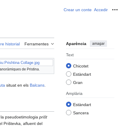
Crear un conte
Accedir
Ferrame
Aparència
amagar
re historial
Ferramentes
Text
iu:Prishtina Collage.jpg
Chicotet
panoràmiques de Pristina.
Estàndart
Gran
uta
situat en els
Balcans
.
Amplària
Estàndart
Sancera
ar la pseudoetimologia
prišt
el Prištevka, afluent del