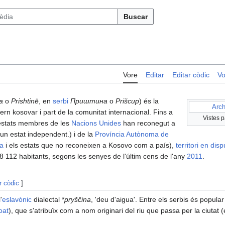
Buscar
Vore
Editar
Editar còdic
Vo
a
o
Prishtinë
, en
serbi
Приштина
o
Prišcup
) és la
Arch
ern kosovar i part de la comunitat internacional. Fins a
Vistes 
 estats membres de les
Nacions Unides
han reconegut a
n estat independent.) i de la
Província Autònoma de
ia
i els estats que no reconeixen a Kosovo com a país),
territori en disp
 112 habitants, segons les senyes de l'últim cens de l'any
2011
.
r còdic
]
'
eslavònic
dialectal *
pryščina
, 'deu d'aigua'. Entre els serbis és popul
oat
), que s'atribuïx com a nom originari del riu que passa per la ciutat (