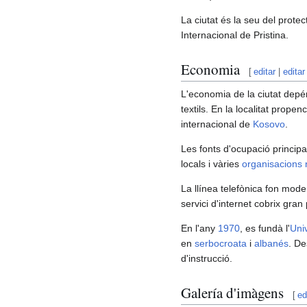
La ciutat és la seu del protect
Internacional de Pristina.
Economia
[
editar
|
editar
L'economia de la ciutat depén
textils. En la localitat prope
internacional de
Kosovo
.
Les fonts d'ocupació principa
locals i vàries
organisacions 
La llínea telefònica fon mod
servici d'internet cobrix gran 
En l'any
1970
, es fundà l'
Univ
en
serbocroata
i
albanés
. De
d'instrucció.
Galería d'imàgens
[
ed