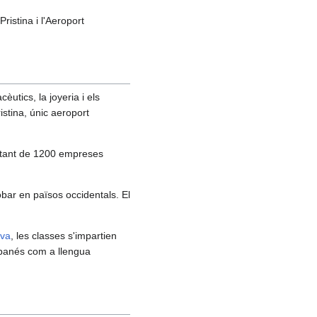
Pristina i l'Aeroport
utics, la joyeria i els
ristina, únic aeroport
oltant de 1200 empreses
bar en països occidentals. El
ava
, les classes s'impartien
'albanés com a llengua