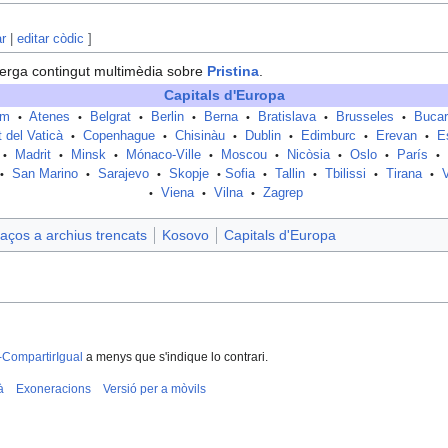
ar
|
editar còdic
]
erga contingut multimèdia sobre
Pristina
.
Capitals d'Europa
am
Atenes
Belgrat
Berlin
Berna
Bratislava
Brusseles
Bucar
•
•
•
•
•
•
•
t del Vaticà
Copenhague
Chisinàu
Dublin
Edimburc
Erevan
E
•
•
•
•
•
•
Madrit
Minsk
Mónaco-Ville
Moscou
Nicòsia
Oslo
París
•
•
•
•
•
•
•
•
San Marino
Sarajevo
Skopje
Sofia
Tallin
Tbilissi
Tirana
•
•
•
•
•
•
•
•
Viena
Vilna
Zagrep
•
•
•
aços a archius trencats
Kosovo
Capitals d'Europa
-CompartirIgual
a menys que s'indique lo contrari.
à
Exoneracions
Versió per a mòvils