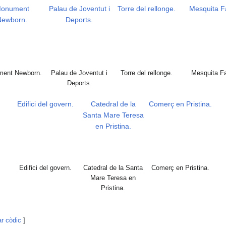
onument
Palau de Joventut i
Torre del rellonge.
Mesquita Fa
Newborn.
Deports.
ent Newborn.
Palau de Joventut i
Torre del rellonge.
Mesquita Fa
Deports.
Edifici del govern.
Catedral de la
Comerç en Pristina.
Santa Mare Teresa
en Pristina.
Edifici del govern.
Catedral de la Santa
Comerç en Pristina.
Mare Teresa en
Pristina.
ar còdic
]