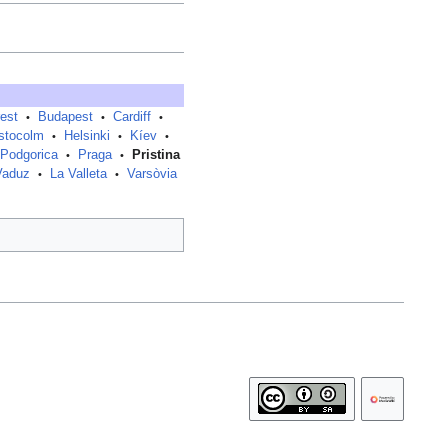
est
Budapest
Cardiff
•
•
•
stocolm
Helsinki
Kíev
•
•
•
Podgorica
Praga
Pristina
•
•
Vaduz
La Valleta
Varsòvia
•
•