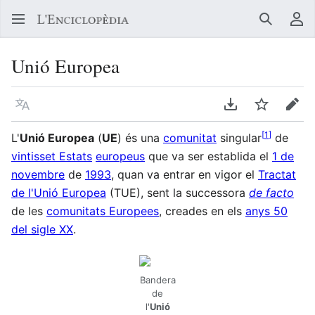
Buscar
Me
Unió Europea
Llegir en un atre idioma
Descarregar en
Vigilar
Edit
[
1
]
L'
Unió Europea
(
UE
) és una
comunitat
singular
de
vintisset Estats
europeus
que va ser establida el
1 de
novembre
de
1993
, quan va entrar en vigor el
Tractat
de l'Unió Europea
(TUE), sent la successora
de facto
de les
comunitats Europees
, creades en els
anys 50
del sigle XX
.
Bandera
de
l'
Unió