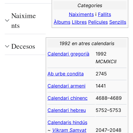
Categories
Naixime
Naiximents
i
Fallits
Àlbums
Llibres
Películes
Senzills
nts
1992 en atres calendaris
Decesos
Calendari gregorià
1992
MCMXCII
Ab urbe condita
2745
Calendari armeni
1441
Calendari chinenc
4688–4689
Calendari hebreu
5752–5753
Calendaris hindús
~
Vikram Samvat
2047–2048