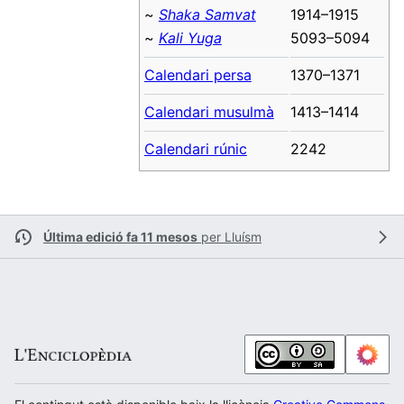
~
Shaka Samvat
1914–1915
~
Kali Yuga
5093–5094
Calendari persa
1370–1371
Calendari musulmà
1413–1414
Calendari rúnic
2242
Última edició fa 11 mesos
per
Lluísm