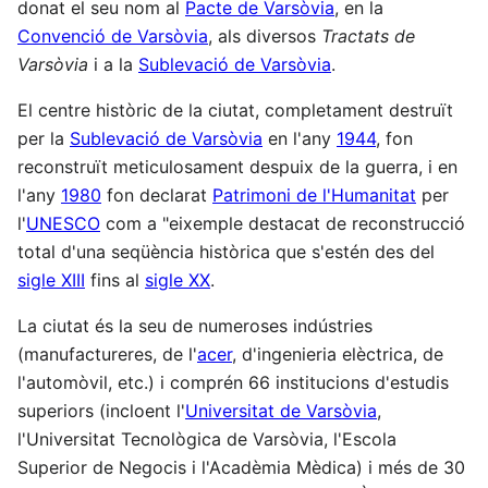
donat el seu nom al
Pacte de Varsòvia
, en la
Convenció de Varsòvia
, als diversos
Tractats de
Varsòvia
i a la
Sublevació de Varsòvia
.
El centre històric de la ciutat, completament destruït
per la
Sublevació de Varsòvia
en l'any
1944
, fon
reconstruït meticulosament despuix de la guerra, i en
l'any
1980
fon declarat
Patrimoni de l'Humanitat
per
l'
UNESCO
com a "eixemple destacat de reconstrucció
total d'una seqüència històrica que s'estén des del
sigle XIII
fins al
sigle XX
.
La ciutat és la seu de numeroses indústries
(manufactureres, de l'
acer
, d'ingenieria elèctrica, de
l'automòvil, etc.) i comprén 66 institucions d'estudis
superiors (incloent l'
Universitat de Varsòvia
,
l'Universitat Tecnològica de Varsòvia, l'Escola
Superior de Negocis i l'Acadèmia Mèdica) i més de 30