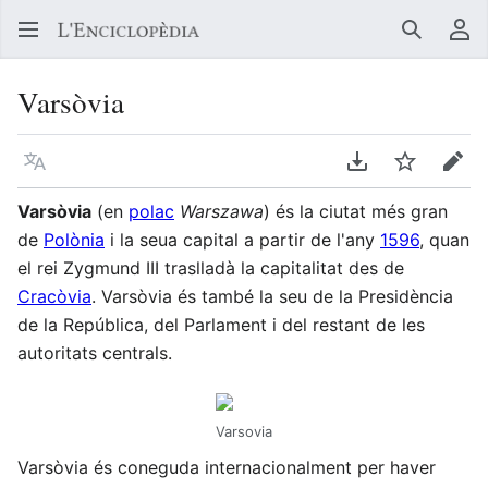
Buscar
Me
Varsòvia
Llegir en un atre idioma
Descarregar en
Vigilar
Edit
Varsòvia
(en
polac
Warszawa
) és la ciutat més gran
de
Polònia
i la seua capital a partir de l'any
1596
, quan
el rei Zygmund III traslladà la capitalitat des de
Cracòvia
. Varsòvia és també la seu de la Presidència
de la República, del Parlament i del restant de les
autoritats centrals.
Varsovia
Varsòvia és coneguda internacionalment per haver