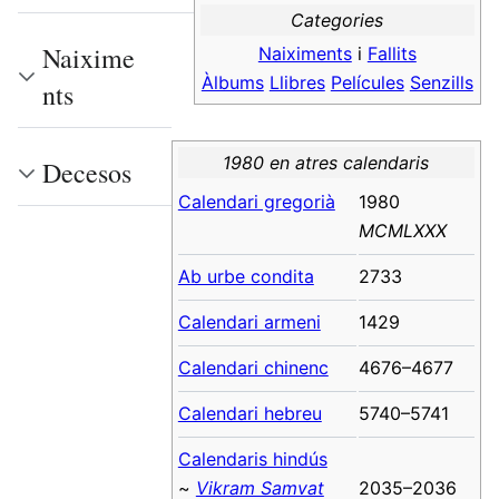
Categories
Naixime
Naiximents
i
Fallits
Àlbums
Llibres
Películes
Senzills
nts
1980 en atres calendaris
Decesos
Calendari gregorià
1980
MCMLXXX
Ab urbe condita
2733
Calendari armeni
1429
Calendari chinenc
4676–4677
Calendari hebreu
5740–5741
Calendaris hindús
~
Vikram Samvat
2035–2036