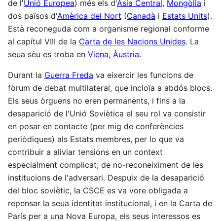
de l'
Unió Europea
) més els d'
Àsia Central
,
Mongòlia
i
dos països d'
Amèrica del Nort
(
Canadà
i
Estats Units
).
Està reconeguda com a organisme regional conforme
al capítul VIII de la
Carta de les Nacions Unides
. La
seua sèu es troba en
Viena
,
Àustria
.
Durant la
Guerra Freda
va eixercir les funcions de
fòrum de debat multilateral, que incloïa a abdós blocs.
Els seus òrguens no eren permanents, i fins a la
desaparició de l'Unió Soviètica el seu rol va consistir
en posar en contacte (per mig de conferències
periòdiques) als Estats membres, per lo que va
contribuir a aliviar tensions en un context
especialment complicat, de no-reconeiximent de les
institucions de l'adversari. Despuix de la desaparició
del bloc soviètic, la CSCE es va vore obligada a
repensar la seua identitat institucional, i en la Carta de
París per a una Nova Europa, els seus interessos es