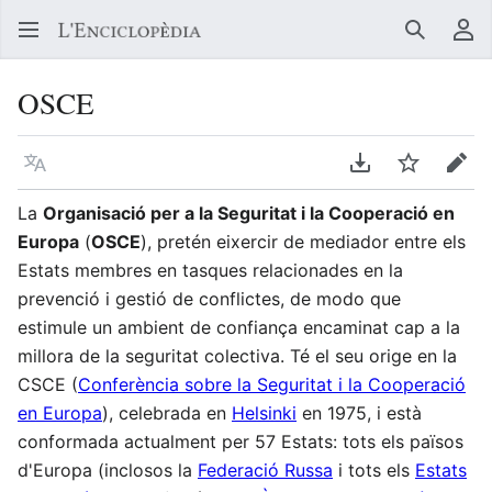
Buscar
Me
OSCE
Llegir en un atre idioma
Descarregar en
Vigilar
Edit
La
Organisació per a la Seguritat i la Cooperació en
Europa
(
OSCE
), pretén eixercir de mediador entre els
Estats membres en tasques relacionades en la
prevenció i gestió de conflictes, de modo que
estimule un ambient de confiança encaminat cap a la
millora de la seguritat colectiva. Té el seu orige en la
CSCE (
Conferència sobre la Seguritat i la Cooperació
en Europa
), celebrada en
Helsinki
en 1975, i està
conformada actualment per 57 Estats: tots els països
d'Europa (inclosos la
Federació Russa
i tots els
Estats