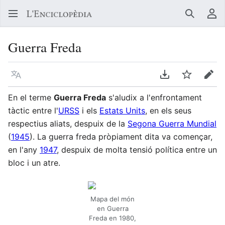
Buscar
Me
Guerra Freda
Llegir en un atre idioma
Descarregar en
Vigilar
Edit
En el terme
Guerra Freda
s'aludix a l'enfrontament
tàctic entre l'
URSS
i els
Estats Units
, en els seus
respectius aliats, despuix de la
Segona Guerra Mundial
(
1945
). La guerra freda pròpiament dita va començar,
en l'any
1947
, despuix de molta tensió política entre un
bloc i un atre.
Mapa del món
en Guerra
Freda en 1980,