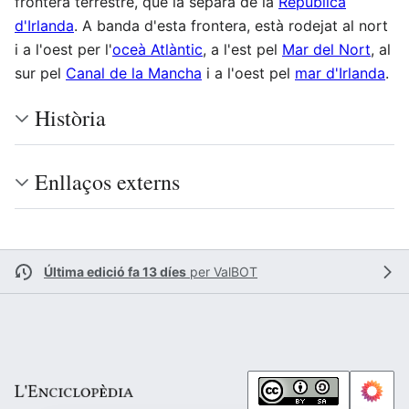
frontera terrestre, que la separa de la
República
d'Irlanda
. A banda d'esta frontera, està rodejat al nort
i a l'oest per l'
oceà Atlàntic
, a l'est pel
Mar del Nort
, al
sur pel
Canal de la Mancha
i a l'oest pel
mar d'Irlanda
.
Història
Enllaços externs
Última edició fa 13 díes
per
ValBOT