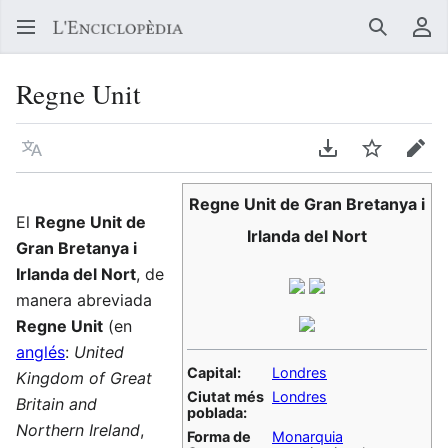
Buscar
Me
Regne Unit
Llegir en un atre idioma
Descarregar en
Vigilar
Edit
Regne Unit de Gran Bretanya i
El
Regne Unit de
Irlanda del Nort
Gran Bretanya i
Irlanda del Nort
, de
manera abreviada
Regne Unit
(en
anglés
:
United
Capital:
Londres
Kingdom of Great
Ciutat més
Londres
Britain and
poblada:
Northern Ireland
,
Forma de
Monarquia