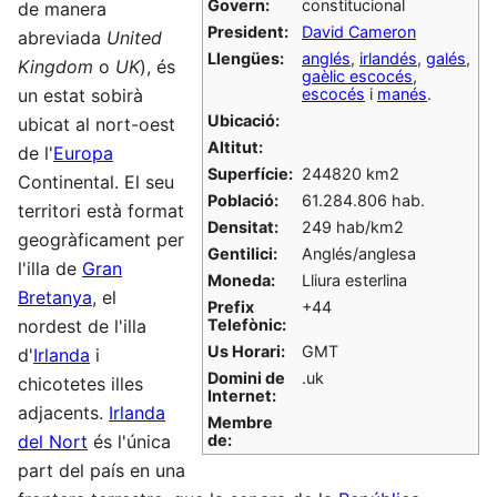
Govern:
constitucional
de manera
President:
David Cameron
abreviada
United
Llengües:
anglés
,
irlandés
,
galés
,
Kingdom
o
UK
), és
gaèlic escocés
,
un estat sobirà
escocés
i
manés
.
Ubicació:
ubicat al nort-oest
Altitut:
de l'
Europa
Superfície:
244820 km2
Continental. El seu
Població:
61.284.806 hab.
territori està format
Densitat:
249 hab/km2
geogràficament per
Gentilici:
Anglés/anglesa
l'illa de
Gran
Moneda:
Lliura esterlina
Bretanya
, el
Prefix
+44
nordest de l'illa
Telefònic:
Us Horari:
GMT
d'
Irlanda
i
Domini de
.uk
chicotetes illes
Internet:
adjacents.
Irlanda
Membre
del Nort
és l'única
de:
part del país en una