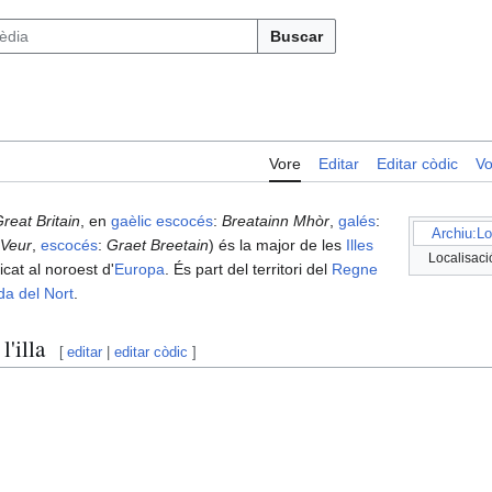
Buscar
Vore
Editar
Editar còdic
Vo
reat Britain
, en
gaèlic escocés
:
Breatainn Mhòr
,
galés
:
Archiu:Lo
 Veur
,
escocés
:
Graet Breetain
) és la major de les
Illes
Localisació
icat al noroest d'
Europa
. És part del territori del
Regne
da del Nort
.
'illa
[
editar
|
editar còdic
]