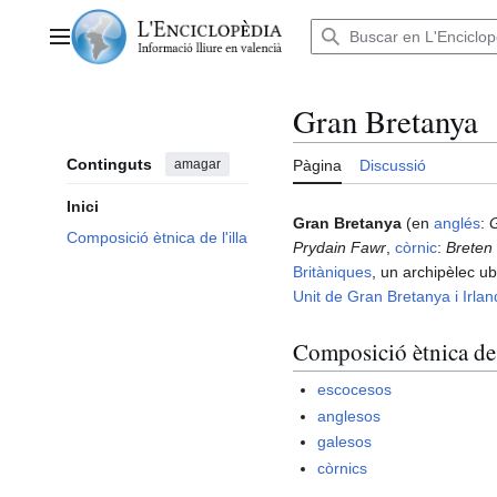
Anar
al
Menú principal
contingut
Gran Bretanya
Continguts
amagar
Pàgina
Discussió
Inici
Gran Bretanya
(en
anglés
:
G
Composició ètnica de l'illa
Prydain Fawr
,
còrnic
:
Breten
Britàniques
, un archipèlec ub
Unit de Gran Bretanya i Irlan
Composició ètnica de l
escocesos
anglesos
galesos
còrnics