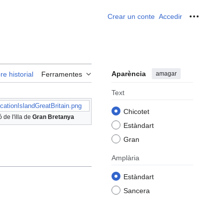
Crear un conte
Accedir
Ferrame
Aparència
amagar
re historial
Ferramentes
Text
cationIslandGreatBritain.png
Chicotet
 de l'illa de
Gran Bretanya
Estàndart
Gran
Amplària
Estàndart
Sancera