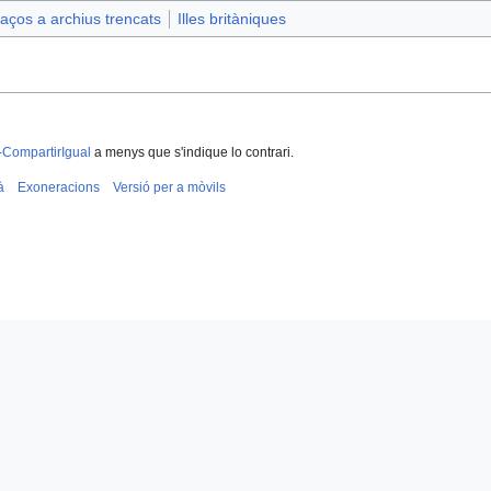
aços a archius trencats
Illes britàniques
-CompartirIgual
a menys que s'indique lo contrari.
à
Exoneracions
Versió per a mòvils