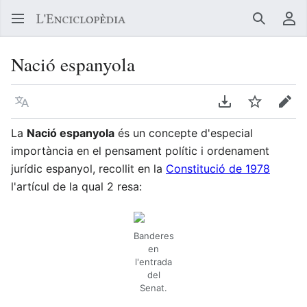
Buscar
Me
Nació espanyola
Llegir en un atre idioma
Descarregar en
Vigilar
Edit
La
Nació espanyola
és un concepte d'especial
importància en el pensament polític i ordenament
jurídic espanyol, recollit en la
Constitució de 1978
l'artícul de la qual 2 resa:
Banderes
en
l'entrada
del
Senat.