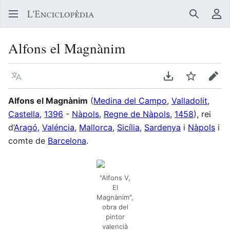
Buscar
Me
Alfons el Magnànim
Llegir en un atre idioma
Descarregar en
Vigilar
Edit
Alfons el Magnànim
(
Medina del Campo
,
Valladolit
,
Castella
,
1396
-
Nàpols
,
Regne de Nàpols
,
1458
), rei
d’
Aragó
,
Valéncia
,
Mallorca
,
Sicília
,
Sardenya
i
Nàpols
i
comte de
Barcelona
.
"Alfons V,
El
Magnànim",
obra del
pintor
valencià