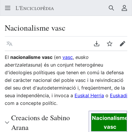
Buscar
Me
Nacionalisme vasc
Llegir en un atre idioma
Descarregar en
Vigilar
Edit
El
nacionalisme vasc
(en
vasc
,
eusko
abertzaletasuna
) és un conjunt heterogéneu
d'ideologies polítiques que tenen en comú la defensa
del caràcter nacional del poble vasc i la reivindicació
del seu dret d'autodeterminació i, freqüentment, de la
seua independència, i invoca a
Euskal Herria
o
Euskadi
com a concepte polític.
Creacions de Sabino
Nacionalisme
Arana
vasc