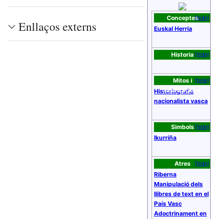
Conceptes
[hide]
Enllaços externs
Euskal Herria
Historia
[hide]
Mitos i
[hide]
fasificacions
Historiografia
nacionalista vasca
Simbols
[hide]
Ikurriña
Atres
[hide]
Riberna
Manipulació dels
llibres de text en el
País Vasc
Adoctrinament en