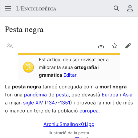
Buscar
Me
Pesta negra
Llegir en un atre idioma
Descarregar en
Vigilar
Edit
Est artícul deu ser revisat per a
millorar la seua
ortografia
i
gramàtica
Editar
La
pesta negra
també coneguda com a
mort negra
fon una
pandèmia
de
pesta
, que devastà
Europa
i
Àsia
a mijan
sigle XIV
(
1347
-
1351
) i provocà la mort de més
o manco un terç de la població
europea
.
Archiu:Smallpox01.jpg
Ilustració de la pesta