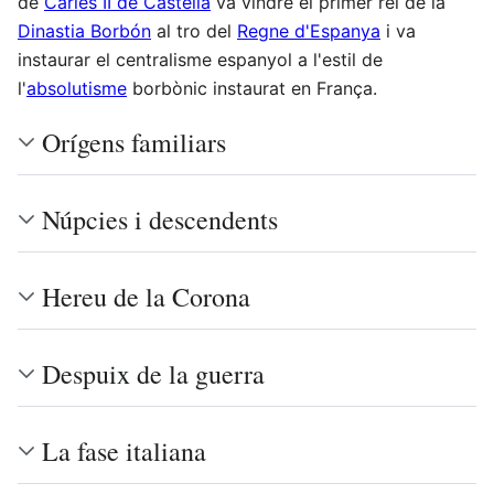
de
Carles II de Castella
va vindre el primer rei de la
Dinastia Borbón
al tro del
Regne d'Espanya
i va
instaurar el centralisme espanyol a l'estil de
l'
absolutisme
borbònic instaurat en França.
Orígens familiars
Núpcies i descendents
Hereu de la Corona
Despuix de la guerra
La fase italiana