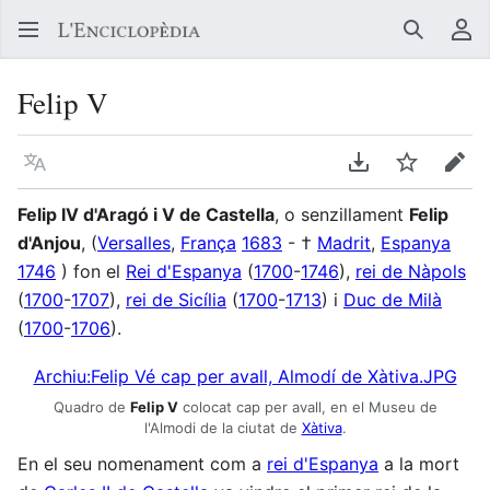
Buscar
Me
Felip V
Llegir en un atre idioma
Descarregar en
Vigilar
Edit
Felip IV d'Aragó i V de Castella
, o senzillament
Felip
d'Anjou
, (
Versalles
,
França
1683
- †
Madrit
,
Espanya
1746
) fon el
Rei d'Espanya
(
1700
-
1746
),
rei de Nàpols
(
1700
-
1707
),
rei de Sicília
(
1700
-
1713
) i
Duc de Milà
(
1700
-
1706
).
Archiu:Felip Vé cap per avall, Almodí de Xàtiva.JPG
Quadro de
Felip V
colocat cap per avall, en el Museu de
l'Almodi de la ciutat de
Xàtiva
.
En el seu nomenament com a
rei d'Espanya
a la mort