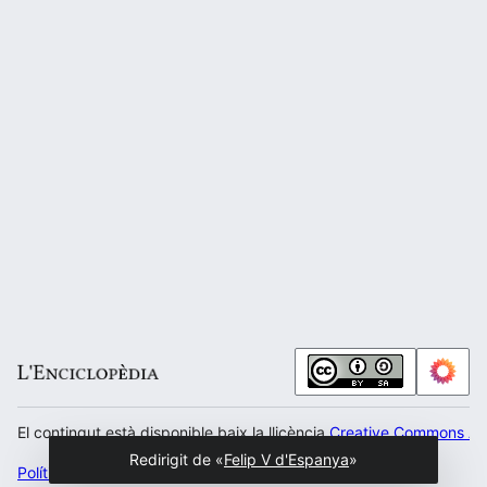
El contingut està disponible baix la llicència
Creative Commons Atr
Redirigit de «
Felip V d'Espanya
»
Política de privacitat
Escritori