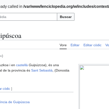
ady called in
/var/www/lenciclopedia.org/w/includes/contex
Buscar
uipúscoa
Vore
Editar
Editar còdic
Vo
»)
uzkoa
i en
castellà
Guipúzcoa
), és una
al de la província és
Sant Sebastià
, (Donostia
ar còdic
]
víncia de Guipúscoa