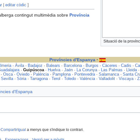
ar
|
editar còdic
]
lberga contingut multimèdia sobre
Província
Situació de la proví
Províncies d'Espanya
·
lmeria
·
Àvila
·
Badajoz
·
Balears
·
Barcelona
·
Burgos
·
Càceres
·
Cadis
·
Ca
uadalajara
·
Guipúscoa
·
Huelva
·
Jaén
·
La Corunya
·
Las Palmas
·
Lleida
·
Osca
·
Oviedo
·
Paléncia
·
Pamplona
·
Pontevedra
·
Salamanca
·
Santa Cru
·
Sevilla
·
Sòria
·
Tarragona
·
Terol
·
Toledo
·
Valéncia
·
Valladolit
·
Viscaya
·
Z
íncies d'Espanya
-CompartirIgual
a menys que s'indique lo contrari.
à
Exoneracions
Versió per a mòvils