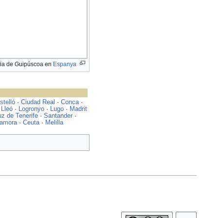
ncia de Guipúscoa en
Espanya
stelló
·
Ciudad Real
·
Conca
·
·
Lleó
·
Logronyo
·
Lugo
·
Madrit
z de Tenerife
·
Santander
·
amora
·
Ceuta
·
Melilla