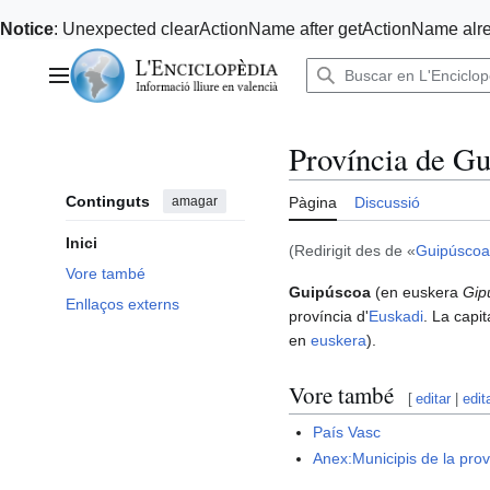
Notice
: Unexpected clearActionName after getActionName alre
Anar
al
Menú principal
contingut
Província de G
Continguts
amagar
Pàgina
Discussió
Inici
(Redirigit des de «
Guipúscoa
Vore també
Guipúscoa
(en euskera
Gip
Enllaços externs
província d'
Euskadi
. La capit
en
euskera
).
Vore també
[
editar
|
edit
País Vasc
Anex:Municipis de la pro