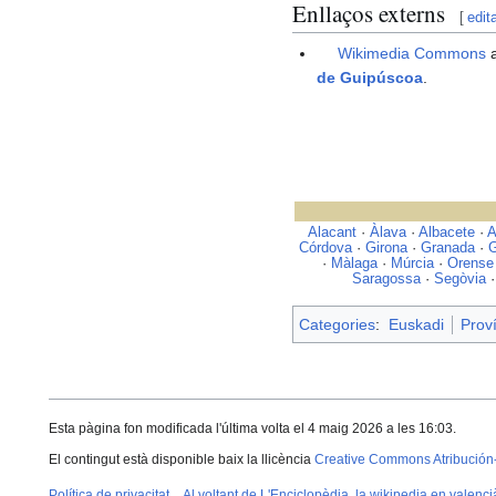
Enllaços externs
[
edit
Wikimedia Commons
a
de Guipúscoa
.
Alacant
·
Àlava
·
Albacete
·
A
Córdova
·
Girona
·
Granada
·
G
·
Màlaga
·
Múrcia
·
Orense
Saragossa
·
Segòvia
Categories
:
Euskadi
Prov
Esta pàgina fon modificada l'última volta el 4 maig 2026 a les 16:03.
El contingut està disponible baix la llicència
Creative Commons Atribución
Política de privacitat
Al voltant de L'Enciclopèdia, la wikipedia en valenci