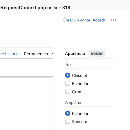
t/RequestContext.php
on line
318
Crear un conte
Accedir
Ferrame
Aparència
amagar
re historial
Ferramentes
Text
Chicotet
Estàndart
Gran
Amplària
Estàndart
Sancera