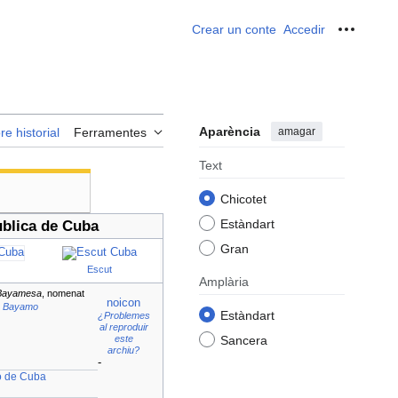
Crear un conte
Accedir
Ferrame
Aparència
amagar
re historial
Ferramentes
Text
Chicotet
Estàndart
blica de Cuba
Gran
Escut
Amplària
Bayamesa
, nomenat
noicon
e Bayamo
Estàndart
¿Problemes
al reproduir
este
Sancera
archiu?
-
ó de Cuba