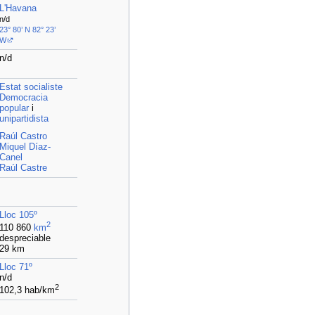
L'Havana
n/d
23° 80’ N 82° 23’
W
n/d
Estat socialiste
Democracia
popular
i
unipartidista
Raúl Castro
Miquel Díaz-
Canel
Raúl Castre
Lloc 105º
2
110 860
km
despreciable
29 km
Lloc 71º
n/d
2
102,3 hab/km