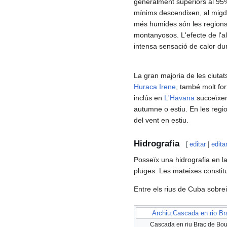
generalment superiors al 95%,
mínims descendixen, al migdia
més humides són les regions o
montanyosos. L'efecte de l'al
intensa sensació de calor dur
La gran majoria de les ciuta
Huraca Irene
, també molt for
inclús en
L'Havana
succeïxen
autumne o estiu. En les reg
del vent en estiu.
Hidrografia
[
editar
|
edita
Posseïx una hidrografia en la
pluges. Les mateixes constit
Entre els rius de Cuba sobre
Archiu:Cascada en rio Br
Cascada en riu Braç de Bou