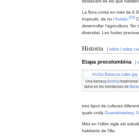
destacant-se els que habiten
La flora conta en més de 6.
[
10
]
tropicals, de riu i
frutals
.
O
desenrollar l'agricultura. N
diversitat. Les fustes precio
Historia
[
editar
|
editar cò
Etapa precolombina
[
Archiu:Baracoa cabin.jpg
Una barraca (
bohío
) tradicional
taína en les montanyes de
Bara
tres tipos de cultures diferent
quals cridà
Guanahatebey
,
S
Més en l'últim sigle els estu
habitants de l'illa.