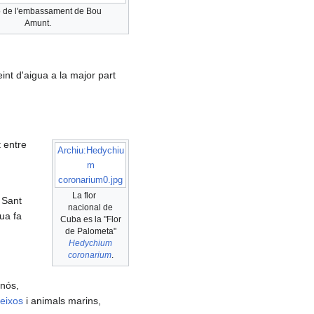
o de l'embassament de Bou
Amunt.
int d'aigua a la major part
t entre
Archiu:Hedychiu
m
coronarium0.jpg
.
La flor
 Sant
nacional de
gua fa
Cuba es la "Flor
de Palometa"
Hedychium
coronarium
.
inós,
eixos
i animals marins,