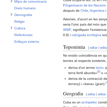
Alternar subsecció Cultura
Cuba ocupa el lloc 51 en l'«
Mijos de comunicacio
l'
Organisacio de les Nacions
Drets humans
despuix de
Chile
,
Argentina
i
Demografia
Ademés, d'acort en les seny
Religio
seria l'únic país del món que 
Cultura
WWF
, signifiquen l'existenci
0,8) i
calcigada ecològica
sos
Referències
Enllaços externs
Toponimia
[
editar
|
edita
No existix coincidència en qu
teories al respecte existents
deriva d'un terme
taíno
, 
[
5
]
terra fertil abunda»
o «c
deriva de la contracció 
[
terreny
) i «bana» (
gran
).
Geografia
[
editar
|
editar
Cuba es un
archipèlec
constit