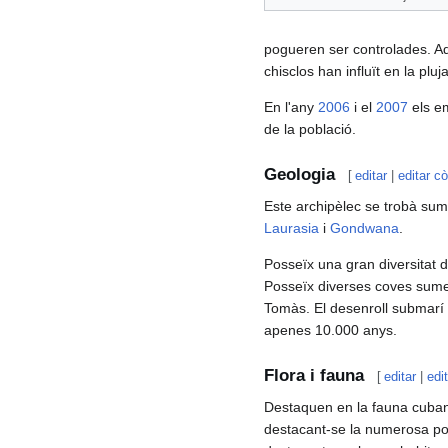
pogueren ser controlades. A
chisclos han influït en la pl
En l'any
2006
i el
2007
els em
de la població.
Geologia
[
editar
|
editar c
Este archipèlec se trobà sum
Laurasia
i
Gondwana
.
Posseïx una gran diversitat 
Posseïx diverses coves sumer
Tomàs. El desenroll submarí d'
apenes 10.000 anys.
Flora i fauna
[
editar
|
edi
Destaquen en la fauna cuba
destacant-se la numerosa p