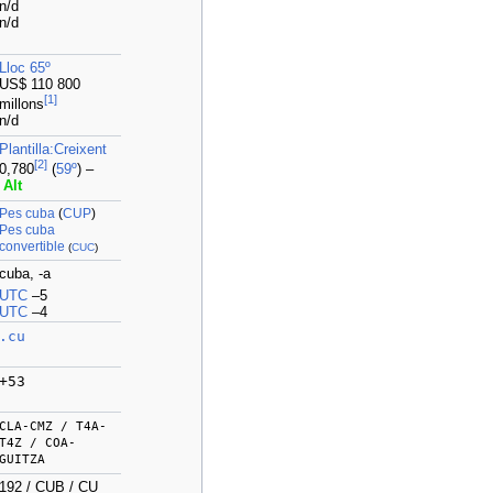
n/d
n/d
Lloc 65º
US$ 110 800
[
1
]
millons
n/d
Plantilla:Creixent
[
2
]
0,780
(
59º
) –
Alt
Pes cuba
(
CUP
)
Pes cuba
convertible
(
CUC
)
cuba, -a
UTC
–5
UTC
–4
.cu
+53
CLA-CMZ / T4A-
T4Z / COA-
GUITZA
192 / CUB / CU