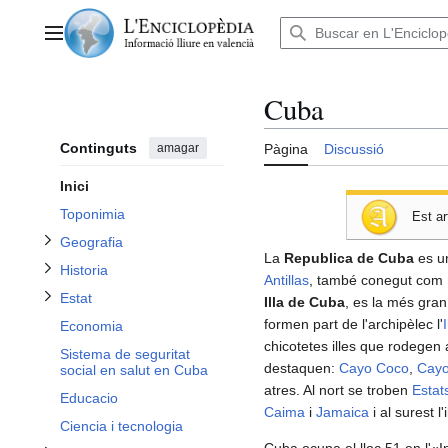
Anar
al
Menú principal
contingut
Cuba
Alternar subsecció Geografia
Alternar subsecció Historia
Continguts
amagar
Pàgina
Discussió
Alternar subsecció Estat
Inici
Toponimia
Est ar
Geografia
Alternar subsecció Mijos de comunicacio
La
Republica de Cuba
es u
Historia
Antillas
, també conegut com
Estat
Illa de Cuba
, es la més gran
formen part de l'archipèlec l'
Economia
chicotetes illes que rodegen
Sistema de seguritat
Alternar subsecció Demografia
destaquen:
Cayo Coco
,
Cayo
social en salut en Cuba
atres. Al nort se troben
Estat
Educacio
Caima
i
Jamaica
i al surest l'
Ciencia i tecnologia