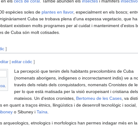
 en els
cecs de coral
. També abunden els
insectes
i mamifers
insectivo
500 espècies soles de
plantes en llavor
, especialment en els boscs; entr
riginàriament Cuba se trobava plena d'una espessa vegetacio, que ha
o obstant existixen molts programes per al cuidat i manteniment d'estos
ses de Cuba són molt cotisades.
dic
]
editar
|
editar còdic
]
La percepció que tenim dels habitants precolombins de Cuba
(nomenats aborigens, indigenes o incorrectament indis) ve a n
través dels relats dels conquistadors, nomenats Cronistes de le
coa
.
per lo que està matisada per la visió europeisant i cristiana dels
mateixos. Un d'estos cronistes,
Bertomeu de les Cases
, va dist
s en quant a traços ètnics, llingüístics i de desenroll tecnològic i social,
iboney
o Sibuney i
Taína
.
dis arqueologics, etnologics i morfologics han permes indagar més en la