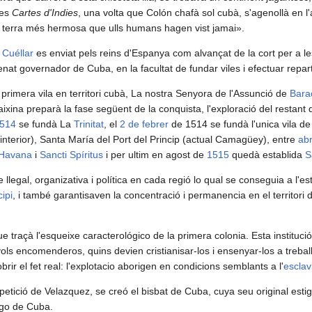
les
Cartes d'Indies
, una volta que Colón chafà sol cubà, s'agenollà en l
 terra més hermosa que ulls humans hagen vist jamai».
 Cuéllar
es enviat pels reins d'Espanya com alvançat de la cort per a l
t governador de Cuba, en la facultat de fundar viles i efectuar reparti
primera vila en territori cubà, La nostra Senyora de l'Assunció de
Bara
 aixina preparà la fase següent de la conquista, l'exploració del restant de
514
se fundà La
Trinitat
, el
2 de febrer
de 1514 se fundà l'unica vila de 
'interior), Santa María del Port del Princip (actual Camagüey), entre
abr
'Havana
i
Sancti Spíritus
i per ultim en agost de
1515
quedà establida
S
e llegal, organizativa i política en cada regió lo qual se conseguia a l'e
ipi
, i també garantisaven la concentració i permanencia en el territori
que traçà l'esqueixe caracterológico de la primera colonia. Esta instituc
s encomenderos, quins devien cristianisar-los i ensenyar-los a treball
rir el fet real: l'explotacio aborigen en condicions semblants a l'
esclav
 petició de Velazquez, se creó el bisbat de Cuba, cuya seu original esti
go de Cuba.