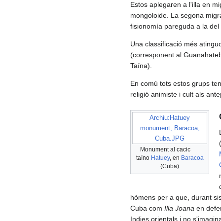
Estos aplegaren a l'illa en m
mongoloide. La segona migra
fisionomía pareguda a la del
Una classificació més atingud
(corresponent al Guanahatebey
Taína).
En comú tots estos grups teni
religió animiste i cult als ant
Archiu:Hatuey
monument, Baracoa,
Cuba.JPG
Monument al cacic
taíno
Hatuey
, en
Baracoa
(Cuba)
hòmens per a que, durant sis 
Cuba com
Illa Joana
en defe
Indies orientals i no s'imagi