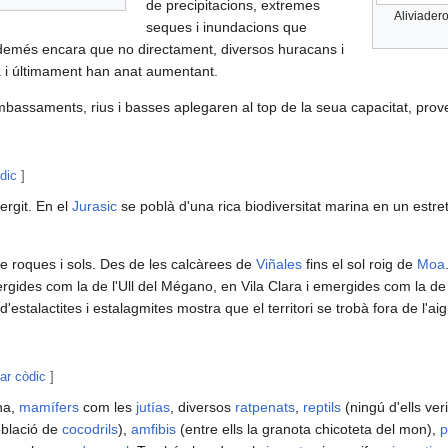
de precipitacions, extremes
Aliviader
seques i inundacions que
demés encara que no directament, diversos huracans i
uja i últimament han anat aumentant.
bassaments, rius i basses aplegaren al top de la seua capacitat, prove
òdic
]
ergit. En el
Jurasic
se poblà d'una rica biodiversitat marina en un estre
de roques i sols. Des de les calcàrees de
Viñales
fins el sol roig de
Moa
gides com la de l'Ull del Mégano, en Vila Clara i emergides com la de
estalactites i estalagmites mostra que el territori se trobà fora de l'ai
tar còdic
]
na,
mamífers
com les
jutías
, diversos
ratpenats
,
reptils
(ningú d'ells ver
oblació de
cocodrils
),
amfibis
(entre ells la granota chicoteta del mon),
p