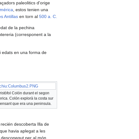
çadors paleolitics d'orige
mérica
, estos tenien una
es Antillas
en torn al
500 a. C.
edat de la pechina
ntereria (corresponent a la
e i edats en una forma de
chiu:Columbus2.PNG
ristòfol Colón durant el segon
rica. Colón explorà la costa sur
ensant que era una peninsula.
 recién descoberta Illa de
ue havia aplegat a les
c, desconegut per al món