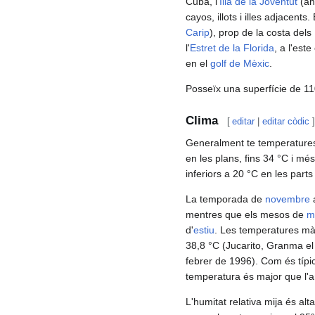
Cuba, l'
Illa de la Joventut
(an
cayos, illots i illes adjacents
Carip
), prop de la costa dels
l'
Estret de la Florida
, a l'este
en el
golf de Mèxic
.
Posseïx una superfície de 11
Clima
[
editar
|
editar còdic
]
Generalment te temperatures 
en les plans, fins 34 °C i mé
inferiors a 20 °C en les part
La temporada de
novembre
mentres que els mesos de
m
d'
estiu
. Les temperatures mà
38,8 °C (Jucarito, Granma el
febrer de 1996). Com és típic 
temperatura és major que l'a
L'humitat relativa mija és al