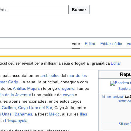
Buscar
Vore
Editar
Editar còdic
Vo
tícul deu ser revisat per a millorar la seua
ortografia
i
gramàtica
Editar
Repu
n país assentat en un
archipèlec
del
mar de les
mar Carip
. La seua illa principal, coneguda com
 de les
Antillas Majors
i té orige
orogènic
. També
Bandera
Illa de la Joventut
i una multitut de
cayos
o
himne nacional
:
La 
 a les abans mencionades, entre estos cayos
Himne d
 Guillem
,
Cayo Llarc del Sur
, Cayo Jutía, entre
s Units
i
Bahames
, a l'oest
Mèxic
, al sur les
Illes
illa
L'Espanyola
.
Situaci