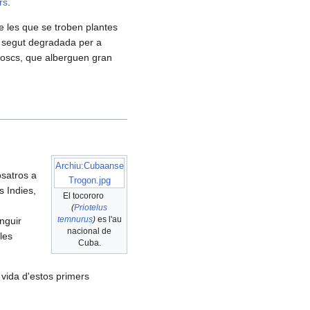
rs
.
e les que se troben plantes
 segut degradada per a
 boscs, que alberguen gran
Archiu:Cubaanse
osatros a
Trogon.jpg
s Indies,
El tocororo
(
Priotelus
temnurus
)
es l'au
inguir
nacional de
 les
Cuba.
 vida d'estos primers