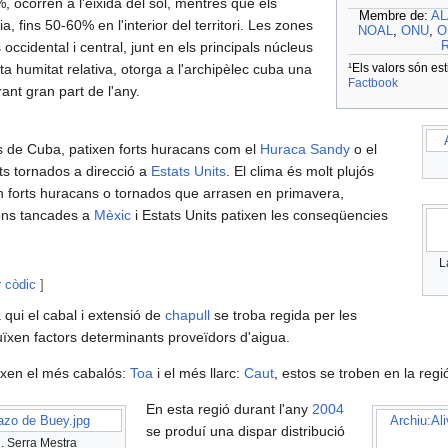
 ocorren a l'eixida del sol, mentres que els
Membre de:
AL
, fins 50-60% en l'interior del territori. Les zones
NOAL
,
ONU
,
O
R
ccidental i central, junt en els principals núcleus
¹Els valors són es
ta humitat relativa, otorga a l'archipèlec cuba una
Factbook
ant gran part de l'any.
ts de Cuba, patixen forts huracans com el
Huraca Sandy
o el
ts tornados a direcció a
Estats Units
. El clima és molt plujós
 forts huracans o tornados que arrasen en primavera,
ions tancades a
Mèxic
i Estats Units patixen les conseqüencies
L
r còdic
]
 qui el cabal i extensió de
chapull
se troba regida per les
uïxen factors determinants proveïdors d'aigua.
ixen el més cabalós:
Toa
i el més llarc:
Caut
, estos se troben en la regió
En esta regió durant l'any
2004
azo de Buey.jpg
Archiu:Al
se produí una dispar distribució
. Serra Mestra