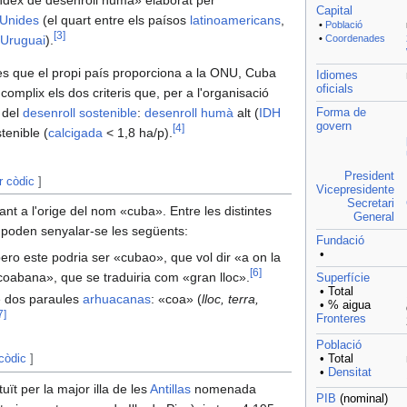
Index de desenroll huma» elaborat per
Capital
 Unides
(el quart entre els paísos
latinoamericans
,
•
Població
[
3
]
Uruguai
).
•
Coordenades
es que el propi país proporciona a la ONU, Cuba
Idiomes
oficials
complix els dos criteris que, per a l'organisació
a del
desenroll sostenible
:
desenroll humà
alt (
IDH
Forma de
govern
[
4
]
tenible (
calcigada
< 1,8 ha/p).
President
r còdic
]
Vicepresidente
Secretari
ant a l'orige del nom «cuba». Entre les distintes
General
, poden senyalar-se les següents:
Fundació
•
pero este podria ser «cubao», que vol dir «a on la
[
6
]
oabana», que se traduiria com «gran lloc».
Superfície
• Total
de dos paraules
arhuacanas
: «coa» (
lloc, terra,
• % aigua
7
]
Fronteres
Població
 còdic
]
• Total
•
Densitat
uït per la major illa de les
Antillas
nomenada
PIB
(nominal)