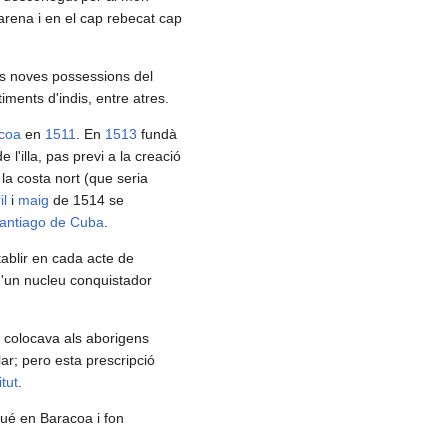
'arena i en el cap rebecat cap
es noves possessions del
ments d'indis, entre atres.
coa
en
1511
. En
1513
fundà
 l'illa, pas previ a la creació
la costa nort (que seria
il
i
maig
de 1514 se
antiago de Cuba
.
stablir en cada acte de
 d'un nucleu conquistador
ió colocava als aborigens
ar; pero esta prescripció
itut
.
gué en Baracoa i fon