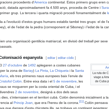
igracions procedents d'
America
continental. Estos primers grups eren ca
ció, datada aproximadament fa 4.500 anys, procedia de Centre i
Sura
 primer grup. La tercera i quarta migració procedí fonamentalment de
l
a a l'evolució d'estos grups humans establix també tres grups: el de l'
), el de l'edat de la pedra (corresponent al Siboney) i l'edat de la ca
en una organisació gentilicia matriarcal, en divisió del treball per sex
epassats.
Colonisació espanyola
[
editar
|
editar còdic
]
El
27 d'octubre
de
1492
aplegaren a costes cubanes
Ar
(per la zona de
Bariay
)
La Pinta
,
La Chiqueta
i la
Santa
La ruta de C
María
, els tres primeres naus europees baix l'envie de
viage a Ame
Cristofol Colón
. Entre eixa data i el
5 de novembre
, les
de Cuba p
naus se mogueren per la costa oriental de Cuba, i el
divendres
2 de novembre
, designà a dos dels seus
dies, s'internasen en el territori cubà. Colón denominà inicialment a la
[
11
]
rencia al
Princip Joan
, que era l'hereu de la corona.
Colón pensava q
nava que darrere d'esta chicoteta illa, se trobava un continent jagantes