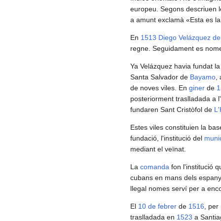
europeu. Segons descriuen 
a amunt exclamà «Esta es la
En
1513
Diego Velázquez de
regne. Seguidament es nomena
Ya Velázquez havia fundat la 
Santa Salvador de
Bayamo
,
de noves viles. En
giner
de
1
posteriorment traslladada a l
fundaren Sant Cristòfol de
L
Estes viles constituien la bas
fundació, l'institució del
munic
mediant el veïnat.
La
comanda
fon l'institució 
cubans en mans dels espanyol
llegal nomes serví per a encob
El
10 de febrer
de
1516
, per
traslladada en
1523
a Santia