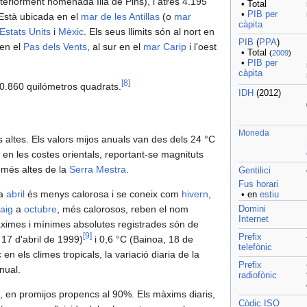
teriorment nomenada Illa de Pins), i atres 4.195
• Total
•
PIB per
. Està ubicada en el
mar de les Antillas
(o
mar
càpita
Estats Units
i
Mèxic
. Els seus llimits són al nort en
PIB
(
PPA
)
 en el
Pas dels Vents
, al sur en el
mar Carip
i l'oest
• Total
(
2009
)
•
PIB per
càpita
[
8
]
0.860 quilómetros quadrats.
IDH
(2012)
Moneda
altes. Els valors mijos anuals van des dels 24 °C
s en les costes orientals, reportant-se magnituts
s més altes de la
Serra Mestra
.
‎Gentilici
Fus horari
a
abril
és menys calorosa i se coneix com
hivern
,
• en
estiu
aig
a
octubre
, més calorosos, reben el nom
Domini
Internet
ximes i mínimes absolutes registrades són de
[
9
]
Prefix
 17 d'abril de 1999)
i 0,6 °C (Bainoa, 18 de
telefònic
en els climes tropicals, la variació diaria de la
Prefix
nual.
radiofònic
ta, en promijos propencs al 90%. Els màxims diaris,
Còdic ISO