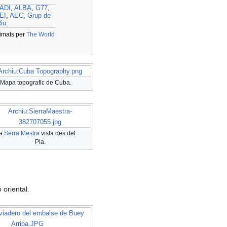
ADI
,
ALBA
,
G77
,
EI
,
AEC
,
Grup de
iu
.
timats per
The World
Archiu:Cuba Topography.png
Mapa topografic de Cuba.
Archiu:SierraMaestra-
382707055.jpg
a
Serra Mestra
vista des del
Pla.
 oriental.
iviadero del embalse de Buey
Arriba.JPG