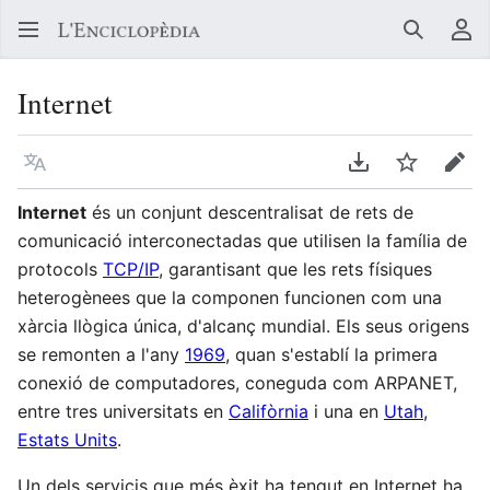
Buscar
Me
Internet
Llegir en un atre idioma
Descarregar en
Vigilar
Edit
Internet
és un conjunt descentralisat de rets de
comunicació interconectadas que utilisen la família de
protocols
TCP/IP
, garantisant que les rets físiques
heterogènees que la componen funcionen com una
xàrcia llògica única, d'alcanç mundial. Els seus origens
se remonten a l'any
1969
, quan s'establí la primera
conexió de computadores, coneguda com ARPANET,
entre tres universitats en
Califòrnia
i una en
Utah
,
Estats Units
.
Un dels servicis que més èxit ha tengut en Internet ha