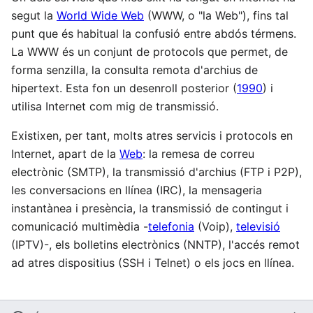
segut la
World Wide Web
(WWW, o "la Web"), fins tal
punt que és habitual la confusió entre abdós térmens.
La WWW és un conjunt de protocols que permet, de
forma senzilla, la consulta remota d'archius de
hipertext. Esta fon un desenroll posterior (
1990
) i
utilisa Internet com mig de transmissió.
Existixen, per tant, molts atres servicis i protocols en
Internet, apart de la
Web
: la remesa de correu
electrònic (SMTP), la transmissió d'archius (FTP i P2P),
les conversacions en llínea (IRC), la mensageria
instantànea i presència, la transmissió de contingut i
comunicació multimèdia -
telefonia
(Voip),
televisió
(IPTV)-, els bolletins electrònics (NNTP), l'accés remot
ad atres dispositius (SSH i Telnet) o els jocs en llínea.