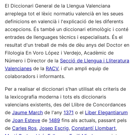
El Diccionari General de la Llengua Valenciana
arreplega tot el lèxic normatiu valencià en les seues
definicions en valencià i l'explicació de les diferents
accepcions. És també un diccionari etimològic i conté
entrades de llenguages tècnics i especialisats. És el
resultat d'un treball de més de dèu anys del Doctor en
Filologia En Voro López i Verdejo, Acadèmic de
Número i Director de la
Secció de Llengua i Lliteratura
Valencianes
de la
RACV
, i d'un ampli equip de
colaboradors i informants.
Per a realisar el diccionari s'han utilisat els criteris de
la lexicografia moderna i tots els diccionaris
valencians existents, des del Llibre de Concordances
de
Jaume March
de l'any
1371
o el
Liber Elegantiarum
de
Joan Esteve
de
1489
fins als actuals, passant pels
de
Carles Ros
,
Josep Escrig
,
Constantí Llombart
,