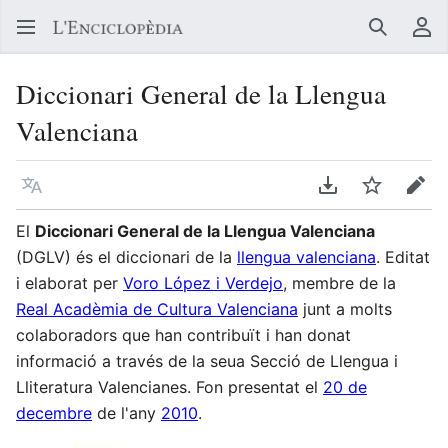
Buscar
Me
Diccionari General de la Llengua
Valenciana
Llegir en un atre idioma
Descarregar en
Vigilar
Edit
El
Diccionari General de la Llengua Valenciana
(DGLV) és el diccionari de la
llengua valenciana
. Editat
i elaborat per
Voro López i Verdejo
, membre de la
Real Acadèmia de Cultura Valenciana
junt a molts
colaboradors que han contribuït i han donat
informació a través de la seua Secció de Llengua i
Lliteratura Valencianes. Fon presentat el
20 de
decembre
de l'any
2010
.