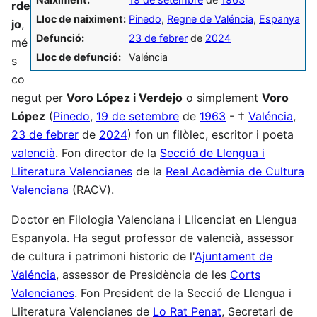
rde
Lloc de naiximent:
Pinedo
,
Regne de Valéncia
,
Espanya
jo
,
Defunció:
23 de febrer
de
2024
mé
Lloc de defunció:
Valéncia
s
co
negut per
Voro López i Verdejo
o simplement
Voro
López
(
Pinedo
,
19 de setembre
de
1963
- †
Valéncia
,
23 de febrer
de
2024
) fon un filòlec, escritor i poeta
valencià
. Fon director de la
Secció de Llengua i
Lliteratura Valencianes
de la
Real Acadèmia de Cultura
Valenciana
(RACV).
Doctor en Filologia Valenciana i Llicenciat en Llengua
Espanyola. Ha segut professor de valencià, assessor
de cultura i patrimoni historic de l'
Ajuntament de
Valéncia
, assessor de Presidència de les
Corts
Valencianes
. Fon President de la Secció de Llengua i
Lliteratura Valencianes de
Lo Rat Penat
, Secretari de