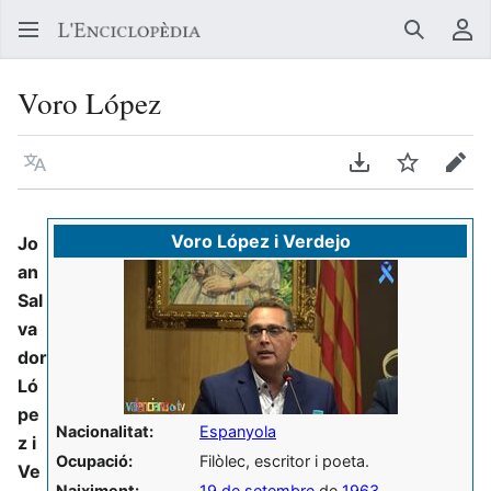
Buscar
Me
Voro López
Llegir en un atre idioma
Descarregar en
Vigilar
Edit
Voro López i Verdejo
Jo
an
Sal
va
dor
Ló
pe
Nacionalitat:
Espanyola
z i
Ocupació:
Filòlec, escritor i poeta.
Ve
Naiximent:
19 de setembre
de
1963