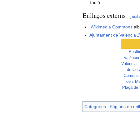
Tauló
Enllaços externs
[
edit
Wikimedia Commons
alb
Ajuntament de Valéncia
Basíl
Valéncia
Valéncia
de Cer
Comunica
dels Me
Plaça de 
Categories
:
Pàgines en enll