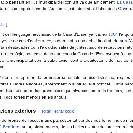
liació pensant en l'us municipal del conjunt ya que antigament,
La Casa 
 Jardins coneguts com de l'Audiència, situats junt al Palau de la Generali
dic
]
t del llenguage neoclàssic de la Casa d'Ensenyança, en
1904
l'arqui
yecte de cos d'edifici anex, subordinat a una doble finalitat: dotar a l'
tan destacades com l'alcaldia, sales de juntes, saló de recepcions, etc.
 arqueològic, una cosa de la que caria la Casa de l'Ensenyança (ocup
 de la municipalitat com a palau cívic i centre arquitectònic del nou cent
me.
rrer a un repertori de formes ornamentals renaixentistes i barroques i 
dinals i atres alegories, anteponent lo suntuari al funcional. D'atra band
i, es distribuïx entre dos grans blocs que alvancen sobre la frontera, ce
s, i dos torres menors en els ànguls.
cions exteriors
[
editar
|
editar còdic
]
p de bronze de l'escut municipal sustentat per dos nus femenins de mar
à Benlliure
, autor, aixina mateix, de les belles eixutes del buit central