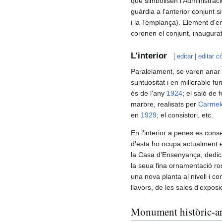
que simbolisen l'Administraci
guàrdia a l'anterior conjunt 
i la Templança). Element d'en
coronen el conjunt, inaugurat
L'interior
[
editar
|
editar c
Paralelament, se varen anar 
suntuositat i en millorable fu
és de l'any
1924
; el saló de 
marbre, realisats per
Carmel
en
1929
; el consistori, etc.
En l'interior a penes es conse
d'esta ho ocupa actualment e
la Casa d'Ensenyança, dedi
la seua fina ornamentació roco
una nova planta al nivell i c
llavors, de les sales d'exposi
Monument històric-ar