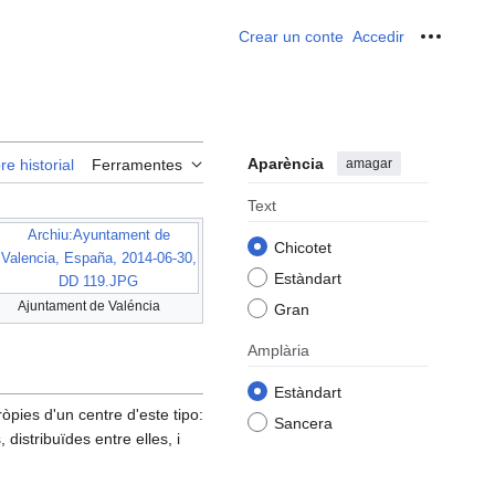
Crear un conte
Accedir
Ferrame
Aparència
amagar
re historial
Ferramentes
Text
Archiu:Ayuntament de
Chicotet
Valencia, España, 2014-06-30,
Estàndart
DD 119.JPG
Ajuntament de Valéncia
Gran
Amplària
Estàndart
òpies d'un centre d'este tipo:
Sancera
distribuïdes entre elles, i