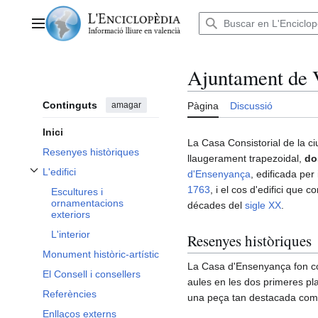
Anar
al
Menú principal
contingut
Ajuntament de 
Continguts
amagar
Pàgina
Discussió
Inici
La Casa Consistorial de la ci
Resenyes històriques
llaugerament trapezoidal,
do
L'edifici
d'Ensenyança
, edificada per
Alternar subsecció L'edifici
1763
, i el cos d'edifici que c
Escultures i
ornamentacions
décades del
sigle XX
.
exteriors
L'interior
Resenyes històriques
Monument històric-artístic
La Casa d'Ensenyança fon conc
El Consell i consellers
aules en les dos primeres pla
Referències
una peça tan destacada com l
Enllaços externs