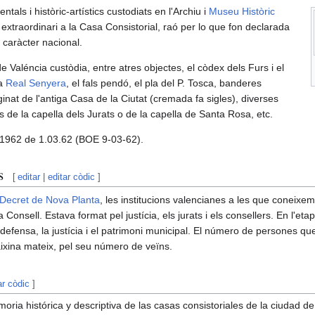
als i històric-artístics custodiats en l'Archiu i
Museu Històric
 extraordinari a la Casa Consistorial, raó per lo que fon declarada
 caràcter nacional.
e Valéncia custòdia, entre atres objectes, el còdex dels Furs i el
la
Real Senyera
, el fals pendó, el pla del P. Tosca, banderes
inat de l'antiga Casa de la Ciutat (cremada fa sigles), diverses
 de la capella dels Jurats o de la capella de Santa Rosa, etc.
/1962 de 1.03.62 (BOE 9-03-62).
s
[
editar
|
editar còdic
]
Decret de Nova Planta
, les institucions valencianes a les que coneixem
Consell. Estava format pel justícia, els jurats i els consellers. En l'eta
 defensa, la justícia i el patrimoni municipal. El número de persones 
 aixina mateix, pel seu número de veïns.
ar còdic
]
ria histórica y descriptiva de las casas consistoriales de la ciudad d