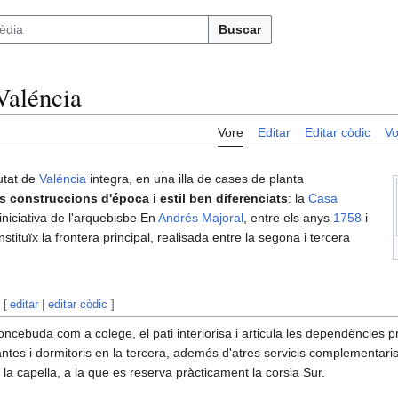
Buscar
Valéncia
Vore
Editar
Editar còdic
Vo
utat de
Valéncia
integra, en una illa de cases de planta
s construccions d'época i estil ben diferenciats
: la
Casa
 iniciativa de l'arquebisbe En
Andrés Majoral
, entre els anys
1758
i
onstituïx la frontera principal, realisada entre la segona i tercera
[
editar
|
editar còdic
]
ebuda com a colege, el pati interiorisa i articula les dependències pr
ntes i dormitoris en la tercera, ademés d'atres servicis complementaris, 
a capella, a la que es reserva pràcticament la corsia Sur.