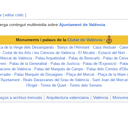
ar
|
editar còdic
]
erga contingut multimèdia sobre
Ajuntament de Valéncia
.
Monuments i palaus de la
Ciutat de Valéncia
·
ica de la Verge dels Desamparats
·
Banys de l'Almirant
·
Casa Vestuari
·
Cated
·
Ciutat de les Arts i les Ciències de Valéncia
·
El Micalet
·
Estació del Nort
·
Mercat de Valéncia
·
Palau Arquebisbal
·
Palau de Benicarló
·
Palau de Cerve
veró
·
Palau de la Generalitat
·
Palau de Justícia
·
Palau de l'Exposició
·
Pala
cions de Valéncia
·
Palau del Marqués de Campo
·
Palau dels Comtes d'Oli
rcader
·
Palau Marqués de Dosaigües
·
Plaça del Mercat
·
Plaça de la Mare 
l'Ajuntament
·
Reals Darassanes del Grau de Valéncia
·
Sant Joan del Mercat
l'Àngel
·
Torres de Quart
·
Torres dels Serrans
aços a archius trencats
Arquitectura valenciana
Valéncia
Monument