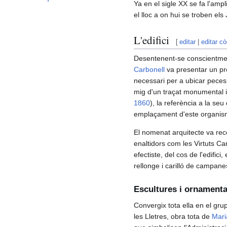
Ya en el sigle XX se fa l'amp
el lloc a on hui se troben els
L'edifici
[
editar
|
editar cò
Desentenent-se conscientmen
Carbonell
va presentar un pro
necessari per a ubicar peces 
mig d'un traçat monumental i
1860
), la referència a la seu
emplaçament d'este organis
El nomenat arquitecte va recó
enaltidors com les Virtuts Car
efectiste, del cos de l'edific
rellonge i carilló de campane
Escultures i ornamenta
Convergix tota ella en el gru
les Lletres, obra tota de
Mari