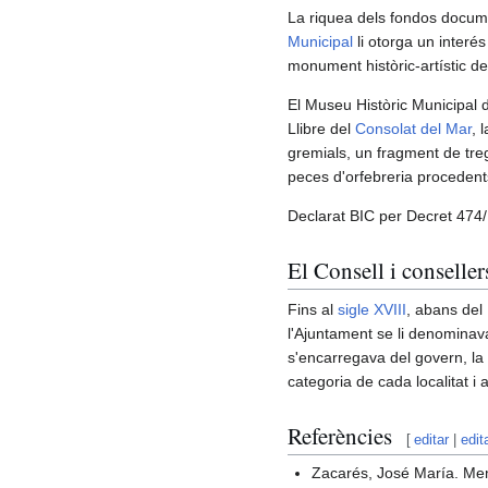
La riquea dels fondos document
Municipal
li otorga un interés
monument històric-artístic de
El Museu Històric Municipal d
Llibre del
Consolat del Mar
, 
gremials, un fragment de treg
peces d'orfebreria procedents
Declarat BIC per Decret 474
El Consell i conseller
Fins al
sigle XVIII
, abans del
l'Ajuntament se li denominava 
s'encarregava del govern, la
categoria de cada localitat i
Referències
[
editar
|
edit
Zacarés, José María. Memo