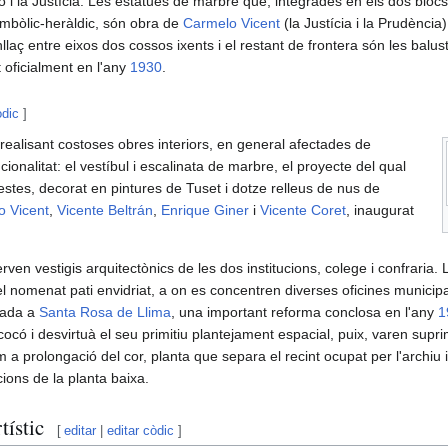
ó i la Justícia. Les estàtues de marbre que, integrades en els dos bloc
simbòlic-heràldic, són obra de
Carmelo Vicent
(la Justícia i la Prudència)
llaç entre eixos dos cossos ixents i el restant de frontera són les balu
 oficialment en l'any
1930
.
òdic
]
realisant costoses obres interiors, en general afectades de
ncionalitat: el vestíbul i escalinata de marbre, el proyecte del qual
festes, decorat en pintures de Tuset i dotze relleus de nus de
o Vicent
,
Vicente Beltrán
,
Enrique Giner
i
Vicente Coret
, inaugurat
rven vestigis arquitectònics de les dos institucions, colege i confraria. 
l nomenat pati envidriat, a on es concentren diverses oficines municipa
cada a
Santa Rosa de Llima
, una important reforma conclosa en l'any
1
có i desvirtuà el seu primitiu plantejament espacial, puix, varen suprimi
om a prolongació del cor, planta que separa el recint ocupat per l'archiu
cions de la planta baixa.
tístic
[
editar
|
editar còdic
]