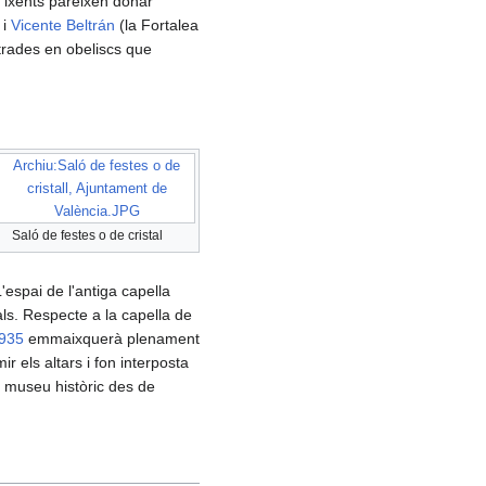
s ixents pareixen donar
 i
Vicente Beltrán
(la Fortalea
strades en obeliscs que
Archiu:Saló de festes o de
cristall, Ajuntament de
València.JPG
Saló de festes o de cristal
L'espai de l'antiga capella
ls. Respecte a la capella de
935
emmaixquerà plenament
r els altars i fon interposta
 i museu històric des de