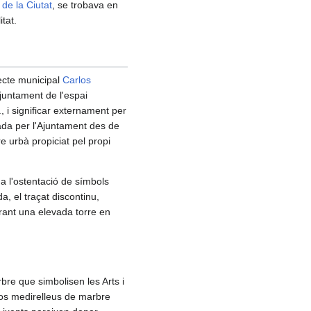
de la Ciutat
, se trobava en
tat.
tecte municipal
Carlos
Ajuntament de l'espai
, i significar externament per
ada per l'Ajuntament des de
re urbà propiciat pel propi
a l'ostentació de símbols
a, el traçat discontinu,
ntrant una elevada torre en
bre que simbolisen les Arts i
, dos medirelleus de marbre