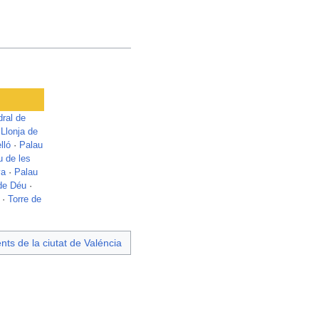
ral de
·
Llonja de
lló
·
Palau
u de les
va
·
Palau
de Déu
·
·
Torre de
s de la ciutat de Valéncia