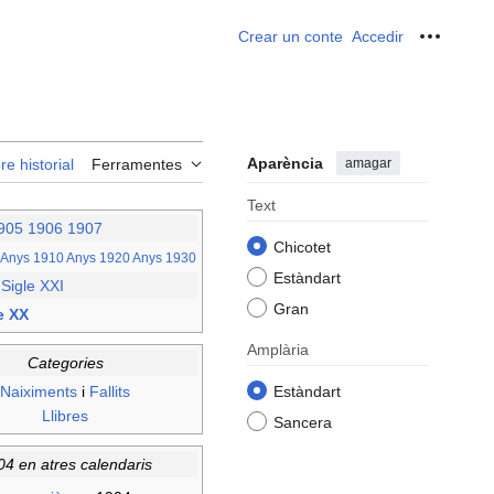
Crear un conte
Accedir
Ferrame
Aparència
amagar
re historial
Ferramentes
Text
905
1906
1907
Chicotet
Anys 1910
Anys 1920
Anys 1930
Estàndart
–
Sigle XXI
Gran
e XX
Amplària
Categories
Naiximents
i
Fallits
Estàndart
Llibres
Sancera
04 en atres calendaris