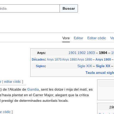
Buscar
Vore
Editar
Editar còdic
Vo
1901
1902
1903
–
1904
–
1
Anys:
Décades
:
Anys 1870
Anys 1880
Anys 1890
–
Anys 1900
–
Sigle XIX
–
Sigle XX
Sigles
:
Taula anual sigl
r
|
editar còdic
]
) de l’Alcalde de
Gandia
, sent les dotze i mija del matí, es
'havia plantat en el Carrer Major, alegant que la crítica
prestigi de determinades autoritats locals.
19
ar còdic
]