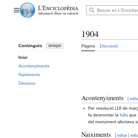
Anar
al
Menú principal
contingut
1904
Continguts
amagar
Pàgina
Discussió
Inici
Acontenyiments
Naiximents
Decesos
Acontenyiments
[
edita
Per resolució (18 de març
fa desmontar la
falla
que s
del monument afectava al 
Naiximents
[
editar
|
edit