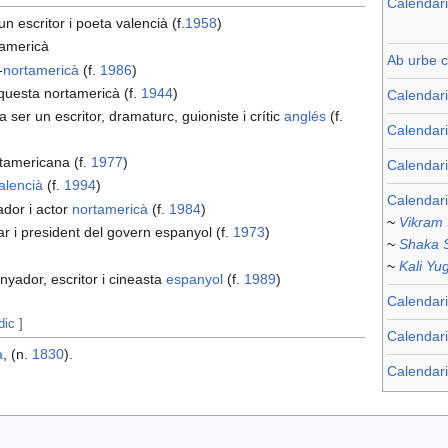
Calendari
 un escritor i poeta valencià (f.
1958
)
tamericà
Ab urbe c
-
nortamericà
(f.
1986
)
rquesta nortamericà (f.
1944
)
Calendar
va ser un escritor, dramaturc, guioniste i crític
anglés
(f.
Calendari
rtamericana (f.
1977
)
Calendar
alencià
(f.
1994
)
Calendari
ador i actor
nortamericà
(f.
1984
)
~
Vikram
itar i president del govern espanyol (f.
1973
)
~
Shaka 
~
Kali Yu
senyador, escritor i cineasta
espanyol
(f.
1989
)
Calendari
dic
]
Calendar
a
, (n.
1830
).
Calendari