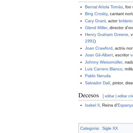
Bernat Artola Tomàs
, fon
Bing Crosby
, cantant nor
Cary Grant
, actor
britànic
Glend Miller
, director d'o
Henry Graham Greene
, 
1991
)
Joan Crawford
, actriu no
Joan Gil-Albert
, escritor
v
Johnny Weissmüller
, nad
Luis Carrero Blanco
, mil
Pablo Neruda
Salvador Dalí
, pintor, di
Decesos
[
editar
|
editar cò
Isabel II
, Reina d'
Espany
Categoria
:
Sigle XX