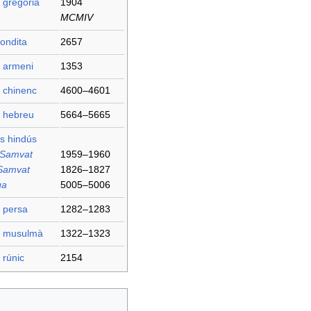
 gregorià
1904
MCMIV
ondita
2657
i armeni
1353
 chinenc
4600–4601
i hebreu
5664–5665
s hindús
 Samvat
1959–1960
Samvat
1826–1827
ga
5005–5006
 persa
1282–1283
i musulmà
1322–1323
 rúnic
2154