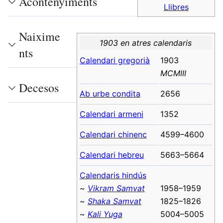
Acontenyiments
Llibres
Naixime
1903 en atres calendaris
nts
Calendari gregorià
1903
MCMIII
Decesos
Ab urbe condita
2656
Calendari armeni
1352
Calendari chinenc
4599–4600
Calendari hebreu
5663–5664
Calendaris hindús
~
Vikram Samvat
1958–1959
~
Shaka Samvat
1825–1826
~
Kali Yuga
5004–5005