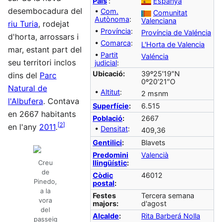
País
:
Espanya
desembocadura del
•
Com.
Comunitat
Autònoma
:
Valenciana
riu Turia
, rodejat
•
Província
:
Província de Valéncia
d'horta, arrossars i
•
Comarca
:
L'Horta de Valencia
mar, estant part del
•
Partit
Valéncia
seu territori inclos
judicial
:
Ubicació:
39º25′19″N
dins del
Parc
0º20′21″O
Natural de
•
Altitut
:
2 msnm
l'Albufera
. Contava
Superfície
:
6.515
en 2667 habitants
Població
:
2667
[
2
]
en l'any
2011
.
•
Densitat
:
409,36
Gentilici
:
Blavets
Predomini
Valencià
llingüístic
:
Creu
de
Còdic
46012
Pinedo,
postal
:
a la
Festes
Tercera semana
vora
majors:
d'agost
del
Alcalde
:
Rita Barberá Nolla
passeig