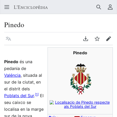
Buscar
Me
Pinedo
Llegir en un atre idioma
Descarregar en
Vigilar
Edit
Pinedo
Pinedo
és una
pedania de
Valéncia
, situada al
sur de la ciutat, en
el distrit dels
[
1
]
Poblats del Sur
.
El
seu caixco se
localisa en la marge
sur de la nova