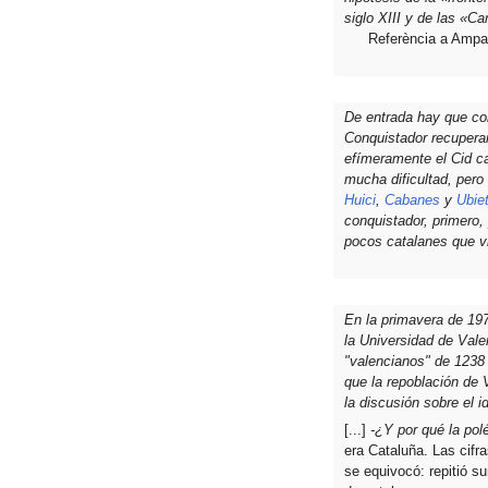
siglo XIII y de las «C
Referència a Ampar
De entrada hay que co
Conquistador recupera
efímeramente el Cid c
mucha dificultad, pero
Huici
,
Cabanes
y
Ubie
conquistador, primero,
pocos catalanes que vi
En la primavera de 197
la Universidad de Val
"valencianos" de 1238 
que la repoblación de 
la discusión sobre el i
[...]
-¿Y por qué la po
era Cataluña. Las cif
se equivocó: repitió s