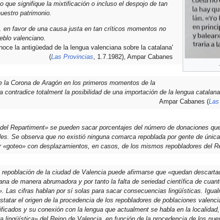
o que signifique la mixtificación o incluso el despojo de tan
uestro patrimonio.
. en favor de una causa justa en tan críticos momentos no
ueblo valenciano.
oce la antigüedad de la lengua valenciana sobre la catalana'
(
Las Provincias
, 1.7.1982), Ampar Cabanes
de la Corona de Aragón en los primeros momentos de la
a contradice totalment la posibilidad de una importación de la lengua catalana
Ampar Cabanes (
Las
e del Repartiment» se pueden sacar porcentajes del número de donaciones qu
des. Se observa que no existió ninguna comarca repoblada por gente de única
or «goteo» con desplazamientos, en casos, de los mismos repobladores del R
a repoblación de la ciudad de Valencia puede afirmarse que «quedan descart
lana de manera abrumadora y por tanto la falta de seriedad científica de cua
». Las cifras hablan por sí solas para sacar consecuencias lingüísticas. Igua
tatar el origen de la procedencia de los repobladores de poblaciones valenci
tificados y su conexión con la lengua que actualment se habla en la localida
era lingüística» del Reino de Valencia, en función de la procedencia de los nu