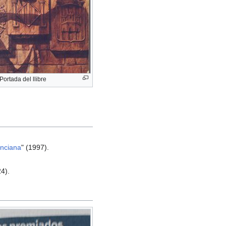
Portada del llibre
enciana
" (1997).
4).