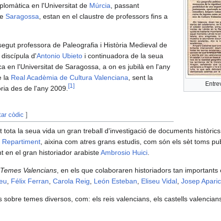
iplomàtica en l'Universitat de
Múrcia
, passant
de
Saragossa
, estan en el claustre de professors fins a
gut professora de Paleografia i Història Medieval de
 discípula d'
Antonio Ubieto
i continuadora de la seua
ca en l'Universitat de Saragossa, a on es jubilà en l'any
e la
Real Acadèmia de Cultura Valenciana
, sent la
Entre
[
1
]
òria des de l'any 2009.
tar còdic
]
ota la seua vida un gran treball d'investigació de documents històrics, s
l Repartiment
, aixina com atres grans estudis, com són els sèt toms pub
t en el gran historiador arabiste
Ambrosio Huici
.
Temes Valencians
, en els que colaboraren historiadors tan important
teu
,
Félix Ferran
,
Carola Reig
,
León Esteban
,
Eliseu Vidal
,
Josep Aparic
 sobre temes diversos, com: els reis valencians, els castells valencian