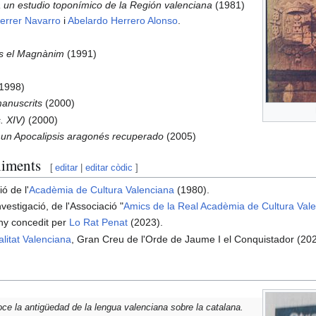
un estudio toponímico de la Región valenciana
(1981)
rrer Navarro
i
Abelardo Herrero Alonso
.
ons el Magnànim
(1991)
1998)
manuscrits
(2000)
. XIV)
(2000)
 un Apocalipsis aragonés recuperado
(2005)
ximents
[
editar
|
editar còdic
]
ó de l'
Acadèmia de Cultura Valenciana
(1980).
vestigació, de l'Associació "
Amics de la Real Acadèmia de Cultura Val
Any concedit per
Lo Rat Penat
(2023).
litat Valenciana
, Gran Creu de l'Orde de Jaume I el Conquistador (202
ce la antigüedad de la lengua valenciana sobre la catalana.