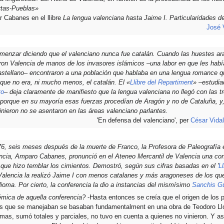
artas-Pueblas»
 Cabanes en el llibre
La lengua valenciana hasta Jaime I. Particularidades de
José 
menzar diciendo que el valenciano nunca fue catalán. Cuando las huestes a
ron Valencia de manos de los invasores islámicos –una labor en que les habí
astellano– encontraron a una población que hablaba en una lengua romance q
 que no era, ni mucho menos, el catalán. El «
Llibre del Repartiment
» –estudia
to
– deja claramente de manifiesto que la lengua valenciana no llegó con las t
 porque en su mayoría esas fuerzas procedían de Aragón y no de Cataluña, y
nieron no se asentaron en las áreas valenciano parlantes.
'En defensa del valenciano', per
César Vidal
6, seis meses después de la muerte de Franco, la Profesora de Paleografía 
encia, Amparo Cabanes, pronunció en el Ateneo Mercantil de Valencia una con
que hizo temblar los cimientos. Demostró, según sus cifras basadas en el '
L
Valencia la realizó Jaime I con menos catalanes y más aragoneses de los que
dioma. Por cierto, la conferencia la dio a instancias del mismísimo
Sanchis G
lémica de aquella conferencia?
-Hasta entonces se creía que el origen de los 
ras que se manejaban se basaban fundamentalment en una obra de Teodoro Llo
umas, sumó totales y parciales, no tuvo en cuenta a quienes no vinieron. Y as