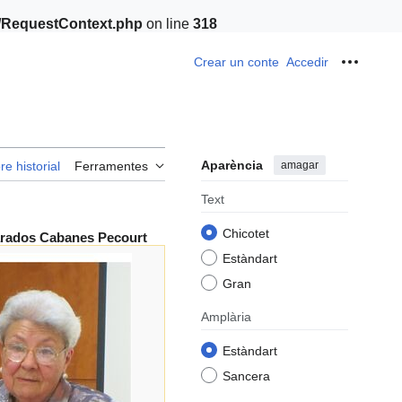
t/RequestContext.php
on line
318
Crear un conte
Accedir
Ferrame
Aparència
amagar
re historial
Ferramentes
Text
Chicotet
rados Cabanes Pecourt
Estàndart
Gran
Amplària
Estàndart
Sancera