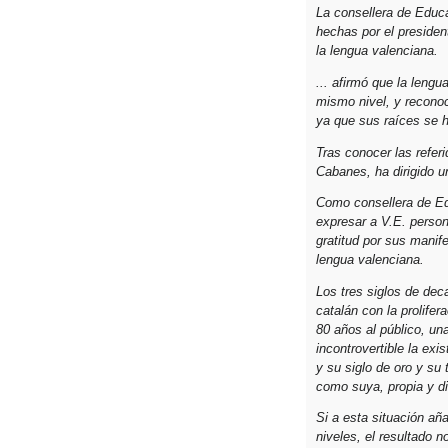
La consellera de Educa
hechas por el preside
la lengua valenciana.
... afirmó que la lengu
mismo nivel, y reconoc
ya que sus raíces se h
Tras conocer las refer
Cabanes, ha dirigido u
Como consellera de Ed
expresar a V.E. perso
gratitud por sus manif
lengua valenciana.
Los tres siglos de deca
catalán con la prolife
80 años al público, un
incontrovertible la ex
y su siglo de oro y su 
como suya, propia y d
Si a esta situación añ
niveles, el resultado 