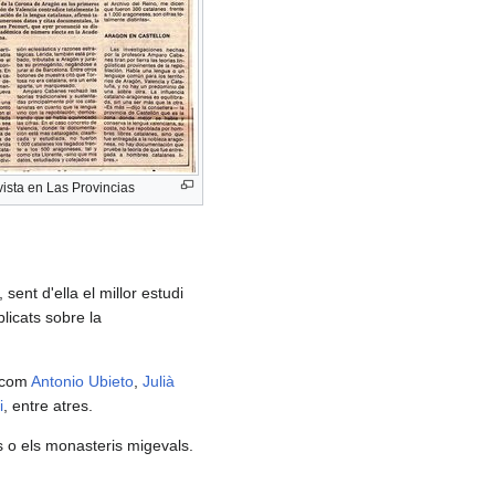
vista en Las Provincias
ent d'ella el millor estudi
licats sobre la
s com
Antonio Ubieto
,
Julià
i
, entre atres.
s o els monasteris migevals.