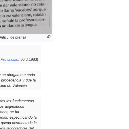
Artícul de prensa
 Provincias
, 30.3.1983)
e se otorgaron a cada
 procedencia y que la
eino de Valencia.
ados los fundamentos
ntos dogmáticos
lment, se ha
anas, especificando la
d, queda desmontada la
evos repobladores del