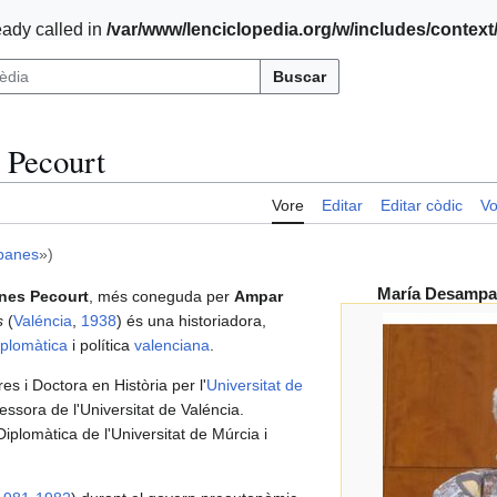
ady called in
/var/www/lenciclopedia.org/w/includes/contex
Buscar
 Pecourt
Vore
Editar
Editar còdic
Vo
banes
»)
María Desampa
nes Pecourt
, més coneguda per
Ampar
s
(
Valéncia
,
1938
) és una historiadora,
iplomàtica
i política
valenciana
.
res i Doctora en Història per l'
Universitat de
essora de l'Universitat de Valéncia.
Diplomàtica de l'Universitat de Múrcia i