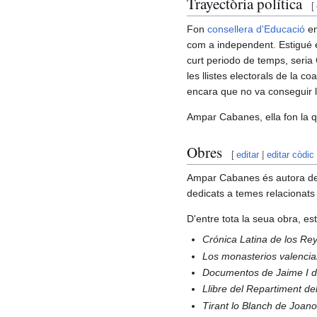
Trayectòria política
[
Fon
consellera d'Educació
en
com a independent. Estigué 
curt periodo de temps, seria
les llistes electorals de la co
encara que no va conseguir l
Ampar Cabanes, ella fon la 
Obres
[
editar
|
editar còdic
Ampar Cabanes és autora de 
dedicats a temes relacionats e
D'entre tota la seua obra, e
Crónica Latina de los Rey
Los monasterios valencia
Documentos de Jaime I 
Llibre del Repartiment d
Tirant lo Blanch de Joano