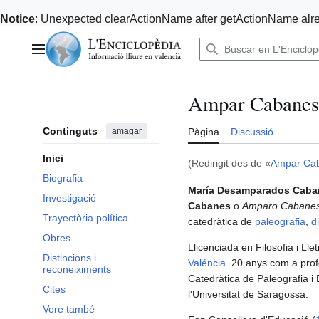
Notice
: Unexpected clearActionName after getActionName alre
Anar
al
Menú principal
contingut
Ampar Cabanes
Continguts
amagar
Pàgina
Discussió
Inici
(Redirigit des de «
Ampar Ca
Biografia
María Desamparados Caba
Investigació
Cabanes
o
Amparo Cabane
Trayectòria política
catedràtica de
paleografia
,
d
Obres
Llicenciada en Filosofia i Llet
Distincions i
Valéncia
. 20 anys com a prof
reconeiximents
Catedràtica de Paleografia i 
Cites
l'Universitat de Saragossa.
Vore també