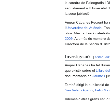
la càtedra de Paleografia i D
seguidament a l'Universitat 
la seua jubilació.
Ampar Cabanes Pecourt ha se
l'
Universitat de Valéncia
. Fon
obra. Més tart serà catedràti
2009
. Ademés és membre d
Directora de la Secció d'Hist
Investigació
[
editar
|
edi
Ampar Cabanes ha fet durant t
que existix sobre el
Llibre de
documentació de
Jaume I
jun
També dirigí la publicació de
San Valero Aparici
,
Felip Ma
Ademés d'atres grans estudis