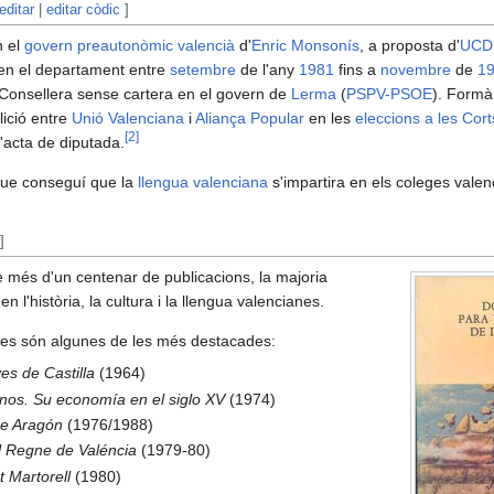
editar
|
editar còdic
]
 el
govern preautonòmic valencià
d'
Enric Monsonís
, a proposta d'
UCD
en el departament entre
setembre
de l'any
1981
fins a
novembre
de
1
 Consellera sense cartera en el govern de
Lerma
(
PSPV-PSOE
). Formà
alició entre
Unió Valenciana
i
Aliança Popular
en les
eleccions a les Cor
[
2
]
'acta de diputada.
que conseguí que la
llengua valenciana
s'impartira en els coleges valen
]
més d'un centenar de publicacions, la majoria
n l'història, la cultura i la llengua valencianes.
stes són algunes de les més destacades:
es de Castilla
(1964)
nos. Su economía en el siglo XV
(1974)
de Aragón
(1976/1988)
el Regne de Valéncia
(1979-80)
t Martorell
(1980)