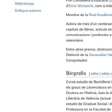
Fon Consellera d'Educació (
Referències
d'
Enric Monsonís
, com a ind
Enllaços externs
Membre de la
Real Acadèmia
Autora de més d'un centenar 
capítuls de llibres, artículs
comunicacions i ponències a
valencians.
Entre atres premis, distincio
Distinció de la
Generalitat Va
Conquistador.
Biografia
[
editar
|
editar 
Cursà estudis de Bachillerat 
els graus de Llicenciatura en 
Doctora en Història, baix la d
Lliterària de Valéncia (actual
estudis de Graduat Social i 
Professora en la Facultat de F