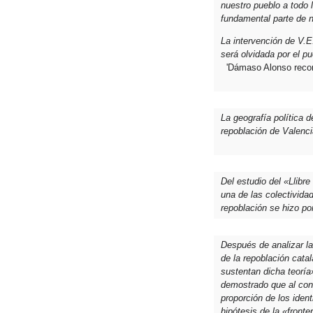
nuestro pueblo a todo l
fundamental parte de n
La intervención de V.E
será olvidada por el p
'Dámaso Alonso recon
La geografía política 
repoblación de Valenci
Del estudio del «Llibr
una de las colectivida
repoblación se hizo p
Después de analizar l
de la repoblación cata
sustentan dicha teoría
demostrado que al cons
proporción de los iden
hipótesis de la «front