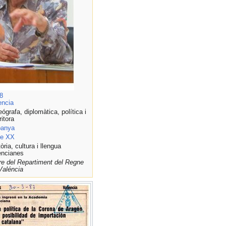
8
encia
eógrafa, diplomàtica, política i
ritora
anya
le XX
òria, cultura i llengua
encianes
bre del Repartiment del Regne
Valéncia