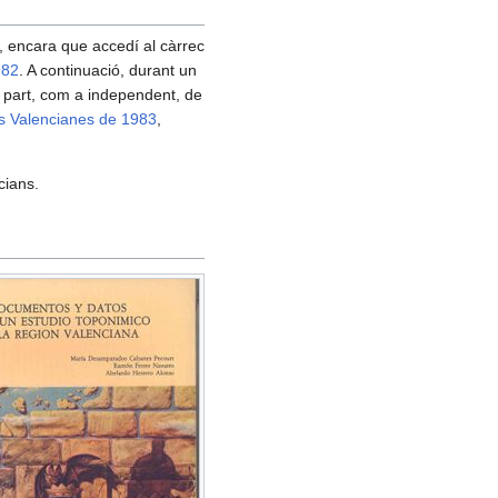
, encara que accedí al càrrec
982
. A continuació, durant un
 part, com a independent, de
ts Valencianes de 1983
,
cians.