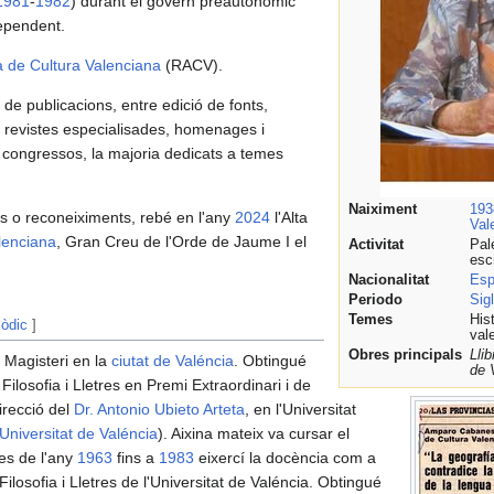
1981
-
1982
) durant el govern preautonòmic
ependent.
 de Cultura Valenciana
(RACV).
de publicacions, entre edició de fonts,
 en revistes especialisades, homenages i
 congressos, la majoria dedicats a temes
Naiximent
193
ns o reconeiximents, rebé en l'any
2024
l'Alta
Val
lenciana
, Gran Creu de l'Orde de Jaume I el
Activitat
Pal
esc
Nacionalitat
Esp
Periodo
Sig
Temes
Hist
còdic
]
val
Obres principals
Lli
i Magisteri en la
ciutat de Valéncia
. Obtingué
de 
Filosofia i Lletres en Premi Extraordinari i de
irecció del
Dr. Antonio Ubieto Arteta
, en l'Universitat
Universitat de Valéncia
). Aixina mateix va cursar el
des de l'any
1963
fins a
1983
eixercí la docència com a
ilosofia i Lletres de l'Universitat de Valéncia. Obtingué