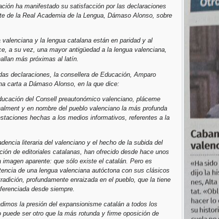
ción ha manifestado su satisfacción por las declaraciones
nte de la Real Academia de la Lengua, Dámaso Alonso, sobre
a valenciana y la lengua catalana están en paridad y al
e, a su vez, una mayor antigüedad a la lengua valenciana,
allan más próximas al latín.
idas declaraciones, la consellera de Educación, Amparo
na carta a Dámaso Alonso, en la que dice:
ucación del Consell preautonómico valenciano, pláceme
nalment y en nombre del pueblo valenciano la más profunda
estaciones hechas a los medios informativos, referentes a la
dencia literaria del valenciano y el hecho de la subida del
ración de editoriales catalanas, han ofrecido desde hace unos
a imagen aparente: que sólo existe el catalán. Pero es
istencia de una lengua valenciana autóctona con sus clásicos
tradición, profundamente enraizada en el pueblo, que la tiene
iferenciada desde siempre.
adimos la presión del expansionisme catalán a todos los
no puede ser otro que la más rotunda y firme oposición de