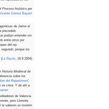
l Proceso histórico
per
Vicente Gómez Bayarri
ragonesas de Jaime el
a precedido
ue podían entender sin
do entre otros por
ropas del rey
, segundo, porque los
(
La Razón
, 19.9.2004)
e Historia Medieval de
ferencia sobre los
libre del Repartiment
',
 se creía. Y de ahí a
uarner
.
pobladores de Valencia
rente, pero Llorente
í le salieron un montón