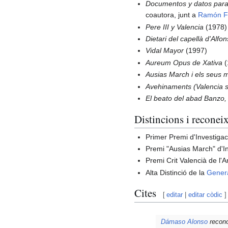
Documentos y datos para 
coautora, junt a
Ramón Fe
Pere III y Valencia
(1978)
Dietari del capellà d'Alf
Vidal Mayor
(1997)
Aureum Opus de Xativa
(
Ausias March i els seus 
Avehinaments (Valencia s
El beato del abad Banzo,
Distincions i reconei
Primer Premi d'Investigaci
Premi "Ausias March" d'In
Premi Crit Valencià de l'
Alta Distinció de la
Genera
Cites
[
editar
|
editar còdic
]
Dámaso Alonso
recono