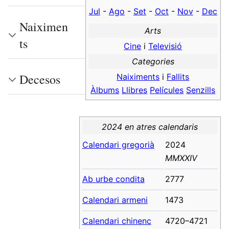
Jul
-
Ago
-
Set
-
Oct
-
Nov
-
Dec
Naiximen
Arts
ts
Cine
i
Televisió
Categories
Decesos
Naiximents
i
Fallits
Àlbums
Llibres
Películes
Senzills
2024 en atres calendaris
Calendari gregorià
2024
MMXXIV
Ab urbe condita
2777
Calendari armeni
1473
Calendari chinenc
4720–4721