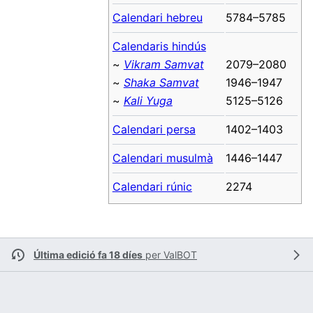
Calendari hebreu
5784–5785
Calendaris hindús
~
Vikram Samvat
2079–2080
~
Shaka Samvat
1946–1947
~
Kali Yuga
5125–5126
Calendari persa
1402–1403
Calendari musulmà
1446–1447
Calendari rúnic
2274
Última edició fa 18 díes
per
ValBOT