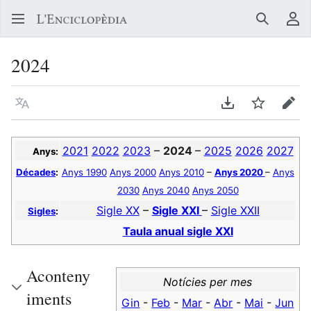
Buscar
Me
2024
Llegir en un atre idioma
Descarregar en
Vigilar
Edit
2021
2022
2023
–
2024
–
2025
2026
2027
Anys:
Décades
:
Anys 1990
Anys 2000
Anys 2010
–
Anys 2020
–
Anys
2030
Anys 2040
Anys 2050
Sigle XX
–
Sigle XXI
–
Sigle XXII
Sigles
:
Taula anual sigle XXI
Aconteny
Notícies per mes
iments
Gin
-
Feb
-
Mar
-
Abr
-
Mai
-
Jun