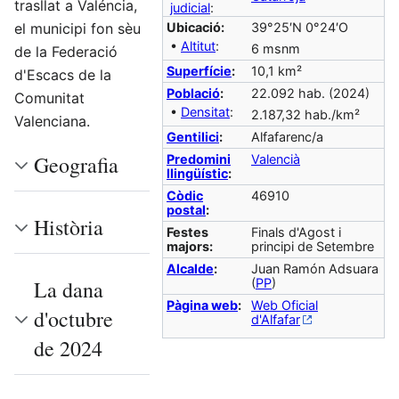
trasllat a Valéncia,
judicial
:
el municipi fon sèu
Ubicació:
39°25′N 0°24′O
•
Altitut
:
6 msnm
de la Federació
Superfície
:
10,1 km²
d'Escacs de la
Població
:
22.092 hab. (2024)
Comunitat
•
Densitat
:
2.187,32 hab./km²
Valenciana.
Gentilici
:
Alfafarenc/a
Geografia
Predomini
Valencià
llingüístic
:
Còdic
46910
postal
:
Història
Festes
Finals d'Agost i
majors:
principi de Setembre
Alcalde
:
Juan Ramón Adsuara
La dana
(
PP
)
Pàgina web
:
Web Oficial
d'octubre
d'Alfafar
de 2024