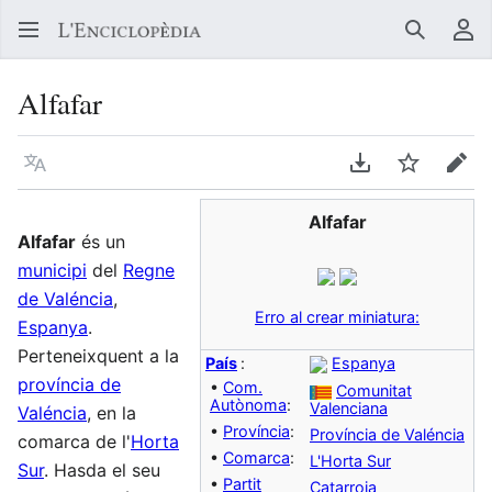
Buscar
Me
Alfafar
Llegir en un atre idioma
Descarregar en
Vigilar
Edit
Alfafar
Alfafar
és un
municipi
del
Regne
de Valéncia
,
Erro al crear miniatura:
Espanya
.
Perteneixquent a la
País
:
Espanya
província de
•
Com.
Comunitat
Autònoma
:
Valenciana
Valéncia
, en la
•
Província
:
Província de Valéncia
comarca de l'
Horta
•
Comarca
:
L'Horta Sur
Sur
. Hasda el seu
•
Partit
Catarroja