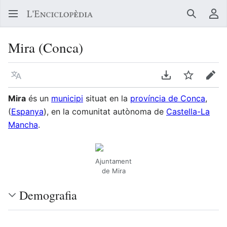
Buscar
Me
Mira (Conca)
Llegir en un atre idioma
Descarregar en
Vigilar
Edit
Mira
és un
municipi
situat en la
província de Conca
,
(
Espanya
), en la comunitat autònoma de
Castella-La
Mancha
.
Ajuntament
de Mira
Demografia