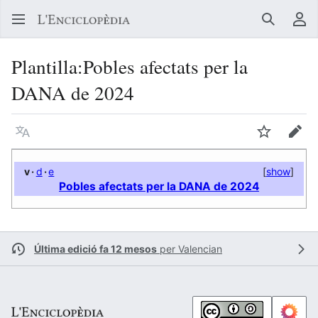
Buscar
Me
Plantilla
:
Pobles afectats per la
DANA de 2024
Llegir en un atre idioma
Vigilar
Edit
v
·
d
·
e
[
show
]
Pobles afectats per la DANA de 2024
Última edició fa 12 mesos
per
Valencian