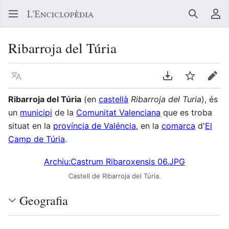
Buscar
Me
Ribarroja del Túria
Llegir en un atre idioma
Descarregar en
Vigilar
Edit
Ribarroja del Túria
(en
castellà
Ribarroja del Turia
), és
un
municipi
de la
Comunitat Valenciana
que es troba
situat en la
província de Valéncia
, en la
comarca
d'
El
Camp de Túria
.
Archiu:Castrum Ribaroxensis 06.JPG
Castell de Ribarroja del Túria.
Geografia