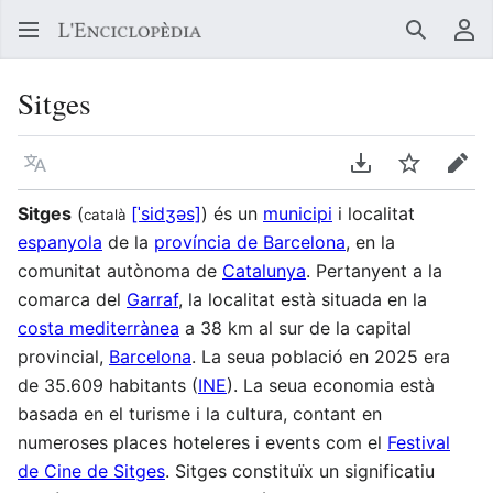
Buscar
Me
Sitges
Llegir en un atre idioma
Descarregar en
Vigilar
Edit
Sitges
(
[ˈsidʒəs]
) és un
municipi
i localitat
català
espanyola
de la
província de Barcelona
, en la
comunitat autònoma de
Catalunya
. Pertanyent a la
comarca del
Garraf
, la localitat està situada en la
costa mediterrànea
a 38 km al sur de la capital
provincial,
Barcelona
. La seua població en 2025 era
de 35.609 habitants (
INE
). La seua economia està
basada en el turisme i la cultura, contant en
numeroses places hoteleres i events com el
Festival
de Cine de Sitges
. Sitges constituïx un significatiu