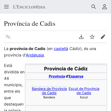
Buscar
Me
Província de Cadis
Llegir en un atre idioma
Descarregar en
Vigilar
Edit
La
província de Cadis
(en
castellà
Cádiz
), és una
província d'
Andalusia
.
Està
Provincia de Cádiz
dividida en
Província
d'
Espanya
44
municipis,
Bandera de Província
Escut de Província
entre els
de Cadis
de Cadis
que
Bandera
Escut
destaquen
la pròpia