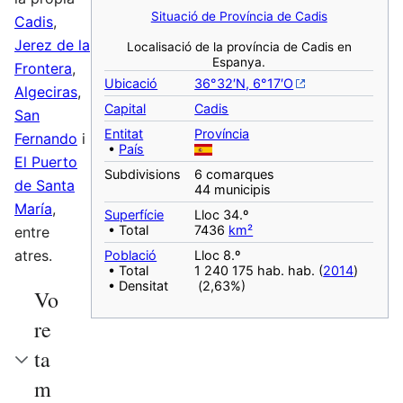
Situació de Província de Cadis
Cadis
,
Jerez de la
Localisació de la província de Cadis en
Espanya.
Frontera
,
Ubicació
36°32′N, 6°17′O
Algeciras
,
Capital
Cadis
San
Entitat
Província
Fernando
i
•
País
El Puerto
Subdivisions
6 comarques
de Santa
44 municipis
María
,
Superfície
Lloc 34.º
• Total
7436
km²
entre
atres.
Població
Lloc 8.º
• Total
1 240 175 hab. hab. (
2014
)
• Densitat
(2,63%)
Vo
re
ta
m