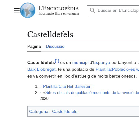
Anar
al
Menú principal
contingut
Castelldefels
Pàgina
Discussió
[
1
]
Castelldefels
és un
municipi
d'
Espanya
pertanyent a 
Baix Llobregat
, té una població de
Plantilla:Població-és 
es va convertir en lloc d'estiueig de molts barcelonesos.
↑
Plantilla:Cita Net Ballester
↑
«
Sifres oficials de població resultants de la revisió d
2020.
Categoria
:
Castelldefels