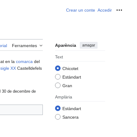
Crear un conte
Accedir
Ferrame
Aparència
amagar
rial
Ferramentes
Text
uat en la
comarca
del
l
sigle XX
Castelldefels
Chicotet
Estàndart
Gran
el 30 de decembre de
Amplària
Estàndart
Sancera