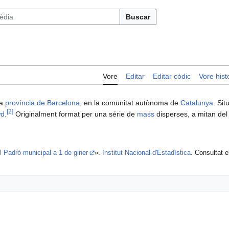
Buscar
Vore
Editar
Editar còdic
Vore histo
la
província de Barcelona
, en la comunitat autònoma de
Catalunya
. Sit
[
2
]
wd
.
Originalment format per una série de
mass
disperses, a mitan de
el Padró municipal a 1 de giner
».
Institut Nacional d'Estadística
. Consultat 