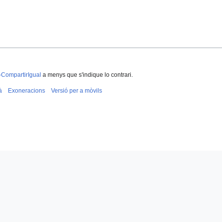
-CompartirIgual
a menys que s'indique lo contrari.
à
Exoneracions
Versió per a mòvils