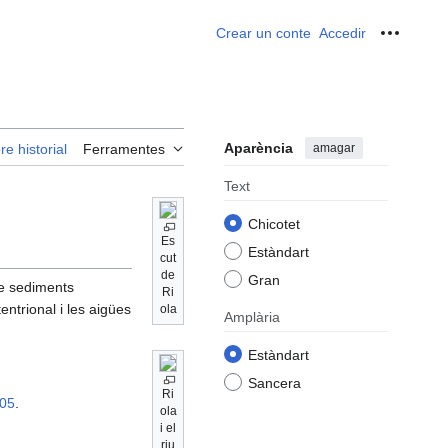
Crear un conte
Accedir
Ferrame
Aparència
amagar
re historial
Ferramentes
Text
Chicotet
Es
Estàndart
cut
de
Gran
 de sediments
Ri
entrional i les aigües
ola
Amplària
Estàndart
Sancera
Ri
05
.
ola
i el
riu