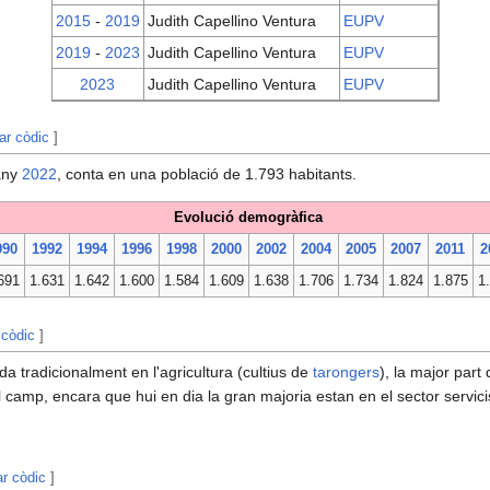
2015
-
2019
Judith Capellino Ventura
EUPV
2019
-
2023
Judith Capellino Ventura
EUPV
2023
Judith Capellino Ventura
EUPV
tar còdic
]
any
2022
, conta en una població de 1.793 habitants.
Evolució demogràfica
990
1992
1994
1996
1998
2000
2002
2004
2005
2007
2011
2
691
1.631
1.642
1.600
1.584
1.609
1.638
1.706
1.734
1.824
1.875
1
 còdic
]
 tradicionalment en l'agricultura (cultius de
tarongers
), la major part
l camp, encara que hui en dia la gran majoria estan en el sector servicis
ar còdic
]