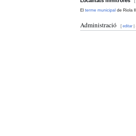
Localitats llimítrofes
[
El
terme municipal
de Riola ll
Administració
[
editar
|