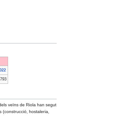
022
.793
 dels veïns de Riola han segut
 (construcció, hostaleria,