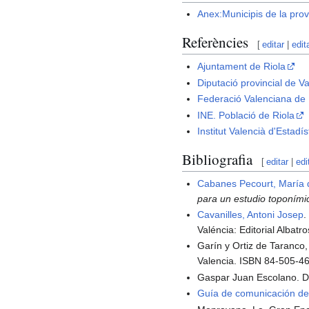
Anex:Municipis de la prov
Referències
[
editar
|
edit
Ajuntament de Riola
Diputació provincial de V
Federació Valenciana de M
INE. Població de Riola
Institut Valencià d'Estadís
Bibliografia
[
editar
|
edi
Cabanes Pecourt, María
para un estudio toponími
Cavanilles, Antoni Josep
Valéncia: Editorial Albatr
Garín y Ortiz de Taranco,
Valencia. ISBN 84-505-4
Gaspar Juan Escolano. Dé
Guía de comunicación de