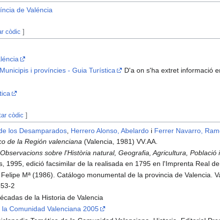
íncia de Valéncia
ar còdic
]
aléncia
unicipis i províncies - Guia Turística
D'a on s'ha extret informació 
tica
tar còdic
]
 de los Desamparados
,
Herrero Alonso, Abelardo
i
Ferrer Navarro, Ra
co de la Región valenciana
(Valencia, 1981) VV.AA.
.
Observacions sobre l'Història natural, Geografia, Agricultura, Població 
os, 1995, edició facsimilar de la realisada en 1795 en l'Imprenta Real d
 Felipe Mª (1986). Catálogo monumental de la provincia de Valencia. V
653-2
cadas de la Historia de Valencia
 la Comunidad Valenciana 2005