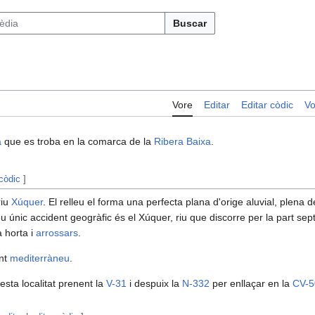
Buscar
Vore
Editar
Editar còdic
Vo
à
que es troba en la comarca de la
Ribera Baixa
.
 còdic
]
riu
Xúquer
. El relleu el forma una perfecta plana d'orige aluvial, plena
eu únic accident geogràfic és el Xúquer, riu que discorre per la part sept
a horta i
arrossars
.
ent
mediterràneu
.
 esta localitat prenent la
V-31
i despuix la
N-332
per enllaçar en la
CV-5