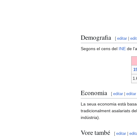
Demografia
[
editar
|
edi
Segons el cens del
INE
de l'
1
1.
Economia
[
editar
|
editar
La seua economia està basada
tradicionalment asalariats de
indústria).
Vore també
[
editar
|
edit