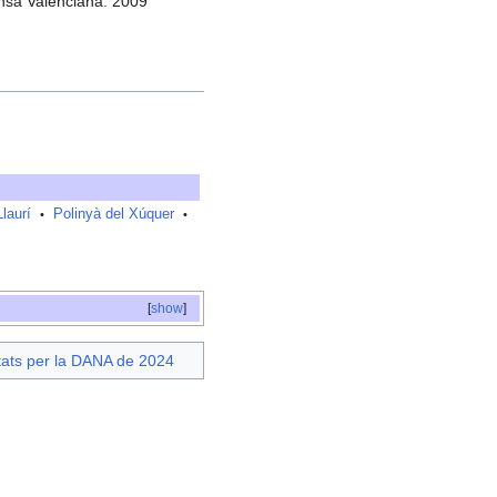
ensa Valenciana. 2009
Llaurí
Polinyà del Xúquer
•
•
[
show
]
tats per la DANA de 2024