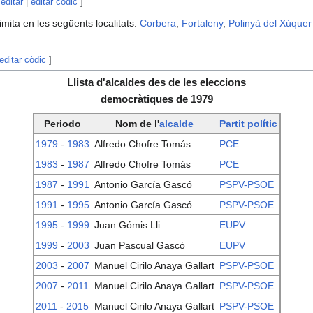
editar
|
editar còdic
]
imita en les següents localitats:
Corbera
,
Fortaleny
,
Polinyà del Xúquer
editar còdic
]
Llista d'alcaldes des de les eleccions
democràtiques de 1979
Periodo
Nom de l'
alcalde
Partit polític
1979
-
1983
Alfredo Chofre Tomás
PCE
1983
-
1987
Alfredo Chofre Tomás
PCE
1987
-
1991
Antonio García Gascó
PSPV-PSOE
1991
-
1995
Antonio García Gascó
PSPV-PSOE
1995
-
1999
Juan Gómis Lli
EUPV
1999
-
2003
Juan Pascual Gascó
EUPV
2003
-
2007
Manuel Cirilo Anaya Gallart
PSPV-PSOE
2007
-
2011
Manuel Cirilo Anaya Gallart
PSPV-PSOE
2011
-
2015
Manuel Cirilo Anaya Gallart
PSPV-PSOE