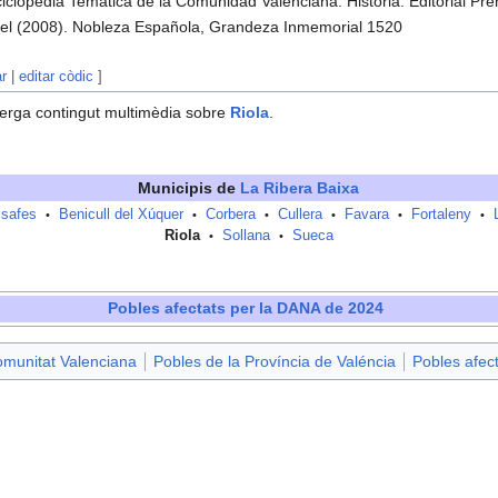
clopedia Temática de la Comunidad Valenciana. Historia. Editorial Pr
uel (2008). Nobleza Española, Grandeza Inmemorial 1520
ar
|
editar còdic
]
erga contingut multimèdia sobre
Riola
.
Municipis de
La Ribera Baixa
safes
Benicull del Xúquer
Corbera
Cullera
Favara
Fortaleny
•
•
•
•
•
•
Riola
Sollana
Sueca
•
•
Pobles afectats per la DANA de 2024
omunitat Valenciana
Pobles de la Província de Valéncia
Pobles afec