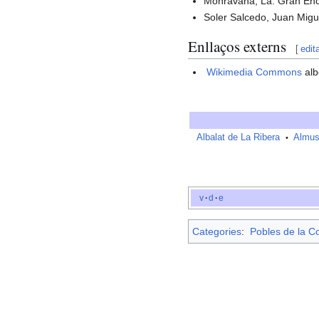
Monravana, La. Gran Enci
Soler Salcedo, Juan Mig
Enllaços externs
[
edit
Wikimedia Commons
alb
Albalat de La Ribera
Almus
•
v
·
d
·
e
Categories
:
Pobles de la C