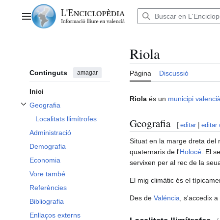
Anar
al
Menú principal
contingut
Riola
Continguts
amagar
Pàgina
Discussió
Inici
Riola
és un
municipi
valenci
Geografia
Alternar subsecció Geografia
Localitats llimítrofes
Geografia
[
editar
|
editar
Administració
Situat en la marge dreta del 
Demografia
quaternaris de l'
Holocé
. El s
Economia
servixen per al rec de la seu
Vore també
El mig climàtic és el típicam
Referències
Des de
Valéncia
, s'accedix a
Bibliografia
Enllaços externs