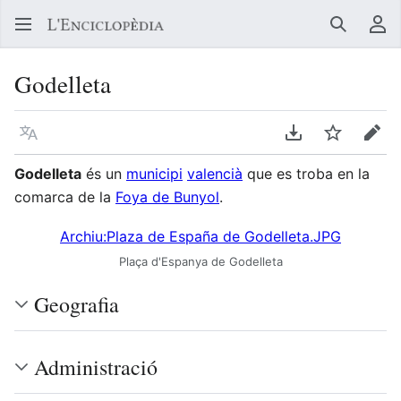
Buscar
Me
Godelleta
Llegir en un atre idioma
Descarregar en
Vigilar
Edit
Godelleta
és un
municipi
valencià
que es troba en la
comarca de la
Foya de Bunyol
.
Archiu:Plaza de España de Godelleta.JPG
Plaça d'Espanya de Godelleta
Geografia
Administració