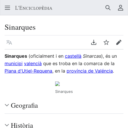
Buscar
Me
Sinarques
Llegir en un atre idioma
Descarregar en
Vigilar
Edit
Sinarques
(oficialment i en
castellà
Sinarcas
), és un
municipi
valencià
que es troba en la comarca de la
Plana d'Utiel-Requena
, en la
província de Valéncia
.
Sinarques
Geografia
Història