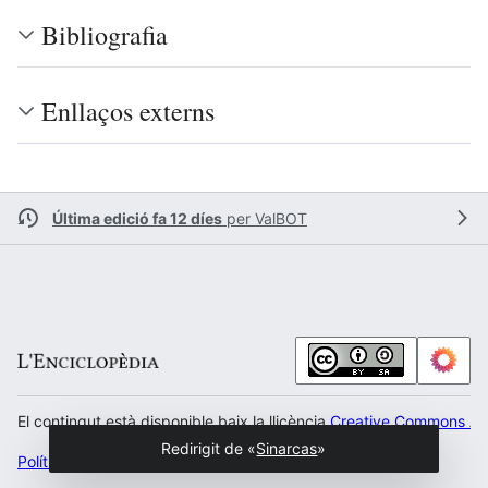
Bibliografia
Enllaços externs
Última edició fa 12 díes
per
ValBOT
El contingut està disponible baix la llicència
Creative Commons Atr
Redirigit de «
Sinarcas
»
Política de privacitat
Escritori